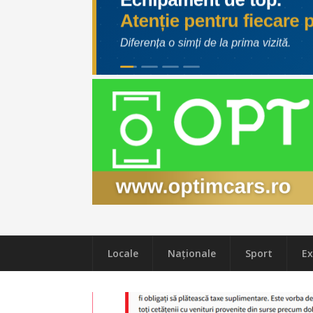
Locale
Naţionale
Sport
Ex