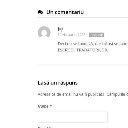
Un comentariu
Juji
5 februarie 2025
Răspunde
Deci nu se taxează, dar totuși se 
ESCROCI. TRĂDĂTORILOR.
Lasă un răspuns
Adresa ta de email nu va fi publicată.
Câmpurile o
Nume
*