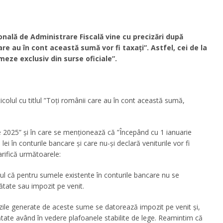
ală de Administrare Fiscală vine cu precizări după
care au în cont această sumă vor fi taxați”. Astfel, cei de la
meze exclusiv din surse oficiale”.
rticolul cu titlul ”Toți românii care au în cont această sumă,
e 2025” și în care se menționează că ”Începând cu 1 ianuarie
i în conturile bancare și care nu-și declară veniturile vor fi
rifică următoarele:
ul că pentru sumele existente în conturile bancare nu se
ătate sau impozit pe venit.
ânzile generate de aceste sume se datorează impozit pe venit și,
ătate având în vedere plafoanele stabilite de lege. Reamintim că