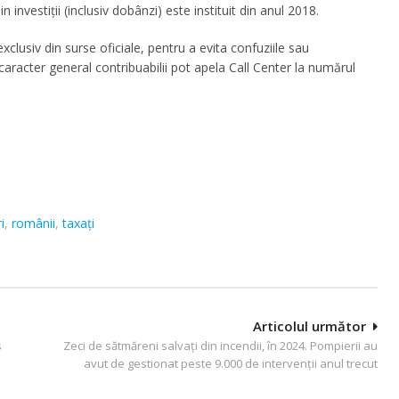
 investiții (inclusiv dobânzi) este instituit din anul 2018.
clusiv din surse oficiale, pentru a evita confuziile sau
u caracter general contribuabilii pot apela Call Center la numărul
i
,
românii
,
taxați
Articolul următor
s
Zeci de sătmăreni salvați din incendii, în 2024. Pompierii au
avut de gestionat peste 9.000 de intervenții anul trecut