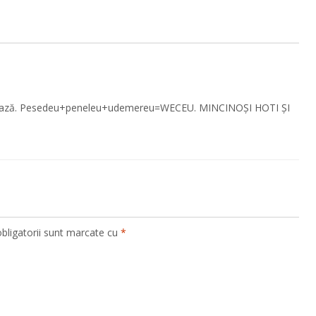
taxează. Pesedeu+peneleu+udemereu=WECEU. MINCINOȘI HOTI ȘI
bligatorii sunt marcate cu
*