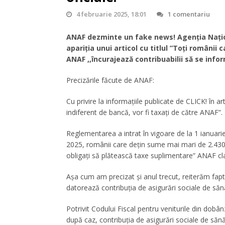
4 februarie 2025, 18:01
1 comentariu
ANAF dezminte un fake news! Agenția Națion
apariția unui articol cu titlul ”Toți românii 
ANAF ,,încurajează contribuabilii să se infor
Precizările făcute de ANAF:
Cu privire la informațiile publicate de CLICK! în a
indiferent de bancă, vor fi taxați de către ANAF”.
Reglementarea a intrat în vigoare de la 1 ianuari
2025, românii care dețin sume mai mari de 2.430 le
obligați să plătească taxe suplimentare” ANAF cla
Așa cum am precizat și anul trecut, reiterăm fapt
datorează contribuția de asigurări sociale de săn
Potrivit Codului Fiscal pentru veniturile din dob
după caz, contribuția de asigurări sociale de săn