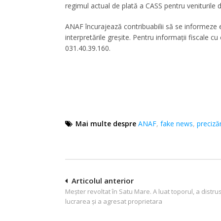
regimul actual de plată a CASS pentru veniturile din
ANAF încurajează contribuabilii să se informeze ex
interpretările greșite. Pentru informații fiscale c
031.40.39.160.
Mai multe despre
ANAF
,
fake news
,
precizăr
Navigare
Articolul anterior
Meşter revoltat în Satu Mare. A luat toporul, a distru
în
lucrarea și a agresat proprietara
articole