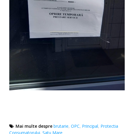
Mai multe despre
brutarie
,
OPC
,
Principal
,
Protectia
Consumatorului
,
Satu Mare