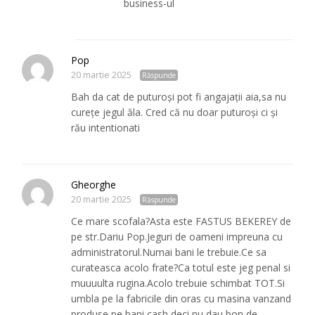
business-ul
Pop
20 martie 2025
Răspunde
Bah da cat de puturoși pot fi angajații aia,sa nu
curețe jegul ăla. Cred că nu doar puturoși ci și
rău intentionati
Gheorghe
20 martie 2025
Răspunde
Ce mare scofala?Asta este FASTUS BEKEREY de
pe str.Dariu Pop.Jeguri de oameni impreuna cu
administratorul.Numai bani le trebuie.Ce sa
curateasca acolo frate?Ca totul este jeg penal si
muuuulta rugina.Acolo trebuie schimbat TOT.Si
umbla pe la fabricile din oras cu masina vanzand
produse,pe bani cash,deci nu dau bon de