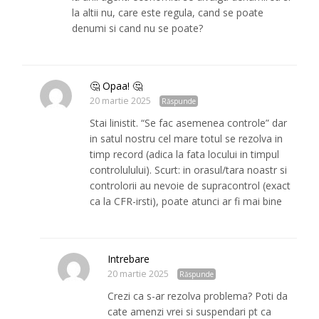
la altii nu, care este regula, cand se poate
denumi si cand nu se poate?
🤔 Opaa! 🤔
20 martie 2025
Răspunde
Stai linistit. “Se fac asemenea controle” dar
in satul nostru cel mare totul se rezolva in
timp record (adica la fata locului in timpul
controlulului). Scurt: in orasul/tara noastr si
controlorii au nevoie de supracontrol (exact
ca la CFR-irsti), poate atunci ar fi mai bine
Intrebare
20 martie 2025
Răspunde
Crezi ca s-ar rezolva problema? Poti da
cate amenzi vrei si suspendari pt ca