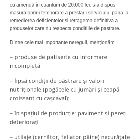
cu
amendă
în cuantum de
20.000
lei
, s-a dispus
masura opririi temporare a prestarii serviciului pana la
remedierea deficientelor si retragerea definitiva a
produselor care nu respecta conditiile de pastrare.
Dintre cele mai importante
nereguli
,
menționăm:
– produse de patiserie cu informare
incompletă
– lipsă condiții de păstrare și valori
nutriționale (pogăcele cu jumări și ceapă,
croissant cu cașcaval);
– în spațiul de producție: paviment și pereți
deteriorați
– utilaje (cernător, feliator pâine) necurățate