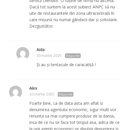
servită clienților. O rușine de firmă nu altceva.
Dacă tot suntem la acest subiect ANPC să nu
uite de restaurantele din zona ultracentrală în
care mișună nu numai gândacii dar și șobolanii.
Dezgustător.
Aida
20 martie 2025
Răspunde
Și au și tentacule de caracatiță !
Alex
20 martie 2025
Răspunde
Foarte bine, ca de data asta am aflat si
denumirea agentului economic, sigur multi vor
renunta sa mai cumpere produse de la dansii,
insa de ce nu se face tot timpul asa, adica de ce
la unii agenti economici se divulga denumirea si