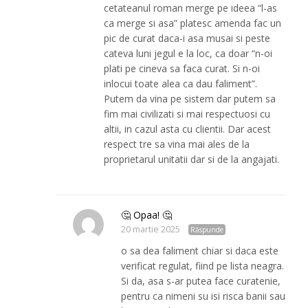
cetateanul roman merge pe ideea “l-as
ca merge si asa” platesc amenda fac un
pic de curat daca-i asa musai si peste
cateva luni jegul e la loc, ca doar “n-oi
plati pe cineva sa faca curat. Si n-oi
inlocui toate alea ca dau faliment”.
Putem da vina pe sistem dar putem sa
fim mai civilizati si mai respectuosi cu
altii, in cazul asta cu clientii. Dar acest
respect tre sa vina mai ales de la
proprietarul unitatii dar si de la angajati.
🤔 Opaa! 🤔
20 martie 2025
Răspunde
o sa dea faliment chiar si daca este
verificat regulat, fiind pe lista neagra.
Si da, asa s-ar putea face curatenie,
pentru ca nimeni su isi risca banii sau