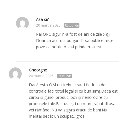
Asa si?
20 martie 2025
Răspunde
Pai OPC sigur n-a fost de ani de zile :-))).
Doar ca acum s-au gandit sa publice niste
poze ca poate o sa-i prinda rusinea…
Gheorghe
20 martie 2025
Răspunde
Dacă esto OM nu trebuie sa-ti fie frica de
controale faci totul legal si cu bun simț.Daca ești
cârpă și gunoi produci boli și nenorocire cu
produsele tale.Fastus ești un mare rahat di asa
vei rămâne .Nu va sqtyra dracu de bani.Nu
meritai decât un scuipat…gros.