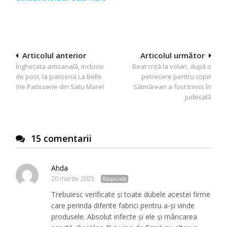
Navigare
Articolul anterior
Articolul următor
Înghețata artizanală, inclusiv
Beat criță la volan, după o
în
de post, la patiseria La Belle
petrecere pentru copii!
articole
Vie Patisserie din Satu Mare!
Sătmărean a fost trimis în
judecată
15 comentarii
Ahda
20 martie 2025
Răspunde
Trebuiesc verificate și toate dubele acestei firme
care perinda diferite fabrici pentru a-și vinde
produsele. Absolut infecte și ele și mâncarea