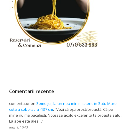
Comentarii recente
comentator
on
Someșul, la un nou minim istoric în Satu Mare:
cota a coborât la -137 cm
: “
Vezi că ești prost/proastă. Că pe
mine nu mă păcălești. Notează acolo excelența ta proasta satui.
La ape este ales…
”
aug. 9, 10:43