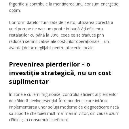
frigorific și contribuie la menținerea unui consum energetic
optim.
Conform datelor furnizate de Testo, utilizarea corectă a
unei pompe de vacuum poate îmbunătăți eficiența
instalațiilor cu până la 30%, ceea ce se traduce prin
reduceri semnificative ale costurilor operaționale – un
avantaj deloc neglijabil pentru afacerile locale.
Prevenirea pierderilor – o
investiție strategică, nu un cost
suplimentar
În zonele cu ierni friguroase, controlul eficient al pierderilor
de căldură devine esențial. Întreprinderile care întârzie
implementarea unor soluții moderne de diagnosticare riscă
să suporte cheltuieli mult mai mari în viitor, din cauza uzurii
clădirii și a consumului ineficient.