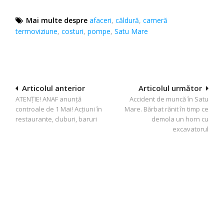
Mai multe despre
afaceri
,
căldură
,
cameră
termoviziune
,
costuri
,
pompe
,
Satu Mare
Navigare
Articolul anterior
Articolul următor
ATENȚIE! ANAF anunță
Accident de muncă în Satu
în
controale de 1 Mai! Acțiuni în
Mare. Bărbat rănit în timp ce
articole
restaurante, cluburi, baruri
demola un horn cu
excavatorul