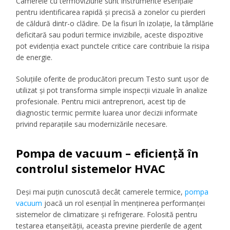
Camerele cu termoviziune sunt instrumente esențiale
pentru identificarea rapidă și precisă a zonelor cu pierderi
de căldură dintr-o clădire. De la fisuri în izolație, la tâmplărie
deficitară sau poduri termice invizibile, aceste dispozitive
pot evidenția exact punctele critice care contribuie la risipa
de energie.
Soluțiile oferite de producători precum Testo sunt ușor de
utilizat și pot transforma simple inspecții vizuale în analize
profesionale. Pentru micii antreprenori, acest tip de
diagnostic termic permite luarea unor decizii informate
privind reparațiile sau modernizările necesare.
Pompa de vacuum – eficiență în
controlul sistemelor HVAC
Deși mai puțin cunoscută decât camerele termice,
pompa
vacuum
joacă un rol esențial în menținerea performanței
sistemelor de climatizare și refrigerare. Folosită pentru
testarea etanșeității, aceasta previne pierderile de agent