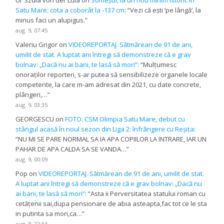
Ur Szula von der Lula
on
Someșul, la un nou minim istoric în
Satu Mare: cota a coborât la -137 cm
: “
Vezi că ești ‘pe lângă’, la
minus faci un alupigus.
”
aug. 9, 07:45
Valeriu Grigor
on
VIDEOREPORTAJ. Sătmărean de 91 de ani,
umilit de stat. A luptat ani întregi să demonstreze că e grav
bolnav: „Dacă nu ai bani, te lasă să mori”
: “
Mulțumesc
onoraților reporteri, s-ar putea să sensibilizeze organele locale
competente, la care m-am adresat din 2021, cu date concrete,
plângeri,…
”
aug. 9, 03:35
GEORGESCU
on
FOTO. CSM Olimpia Satu Mare, debut cu
stângul acasă în noul sezon din Liga 2: înfrângere cu Reșița
:
“
NU MI SE PARE NORMAL SA IA APA COPIILOR LA INTRARE, IAR UN
PAHAR DE APA CALDA SA SE VANDA…
”
aug. 9, 00:09
Pop
on
VIDEOREPORTAJ. Sătmărean de 91 de ani, umilit de stat.
A luptat ani întregi să demonstreze că e grav bolnav: „Dacă nu
ai bani, te lasă să mori”
: “
Asta ii Perversitatea statului roman cu
cetățenii sai,dupa pensionare de abia asteapta,fac tot ce le sta
in putinta sa mori,ca…
”
aug. 8, 22:54