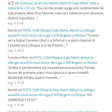
👍👌
on
Someșul, la un nou minim istoric în Satu Mare: cota a
coborât la -137 cm
: “
Da, un râu poate curge prin sedimentele de
sub propria albie (flux hiporeic sau curs subteran prin aluviuni),
lăsând suprafața…
”
aug. 9, 10:42
Norick
on
FOTO. CSM Olimpia Satu Mare, debut cu stângul
acasă în noul sezon din Liga 2: înfrângere cu Reșița
: “
Tocmai
aici e buba! Ceseme când s-a înființat s-a spus răspicat că
Ceseme nu e Olimpia (e și de înțeles,…
”
aug. 9, 08:26
ConstrucThor
on
FOTO. CSM Olimpia Satu Mare, debut cu
stângul acasă în noul sezon din Liga 2: înfrângere cu Reșița
:
“
politia si jandarmeria sta sa pazeasca evaziunea fiscala
facuta de primarie,statul incurajeaza si apara hotia!!!!
desfiintati echipa asta si investiti…
”
aug. 9, 07:58
Norick
on
FOTO. CSM Olimpia Satu Mare, debut cu stângul
acasă în noul sezon din Liga 2: înfrângere cu Reșița
: “
DA
SEMINTELE CAT IS?
”
aug. 9, 07:46