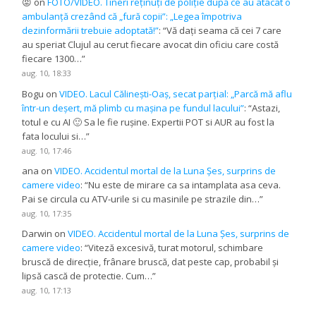
😡
on
FOTO/VIDEO. Tineri reținuți de poliție după ce au atacat o
ambulanță crezând că „fură copii”: „Legea împotriva
dezinformării trebuie adoptată!”
: “
Vă dați seama că cei 7 care
au speriat Clujul au cerut fiecare avocat din oficiu care costă
fiecare 1300…
”
aug. 10, 18:33
Bogu
on
VIDEO. Lacul Călinești-Oaș, secat parțial: „Parcă mă aflu
într-un deșert, mă plimb cu mașina pe fundul lacului”
: “
Astazi,
totul e cu AI 🙂 Sa le fie rușine. Expertii POT si AUR au fost la
fata locului si…
”
aug. 10, 17:46
ana
on
VIDEO. Accidentul mortal de la Luna Șes, surprins de
camere video
: “
Nu este de mirare ca sa intamplata asa ceva.
Pai se circula cu ATV-urile si cu masinile pe strazile din…
”
aug. 10, 17:35
Darwin
on
VIDEO. Accidentul mortal de la Luna Șes, surprins de
camere video
: “
Viteză excesivă, turat motorul, schimbare
bruscă de direcție, frânare bruscă, dat peste cap, probabil și
lipsă cască de protectie. Cum…
”
aug. 10, 17:13