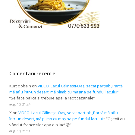
Comentarii recente
Kurt ciobain
on
VIDEO. Lacul Călinești-Oaș, secat parțial: „Parcă
mă aflu într-un deșert, mă plimb cu mașina pe fundul lacului”
:
“
Se face palica si trebuie apa la racit cazanele
”
aug. 10, 21:24
X
on
VIDEO. Lacul Călinești-Oaș, secat parțial: „Parcă mă aflu
într-un deșert, mă plimb cu mașina pe fundul lacului”
: “
Oșenii au
vândut francezilor apa din lac! 😜
”
aug. 10, 21:11