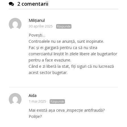
2 comentarii
Milițianul
30 aprilie 2025
Răspunde
Povești…
Controalele nu se anunță, sunt inopinate.
Fac și ei gargară pentru ca să nu stea
comerciantul liniștit în zilele libere ale bugetarilor
pentru a face evaziune.
Când e zi liberă la stat, fiți siguri că nu lucrează
acest sector bugetar.
Aida
1 mai 2025
Răspunde
Mai există așa ceva ,inspecție antifraudă?
Poliție?