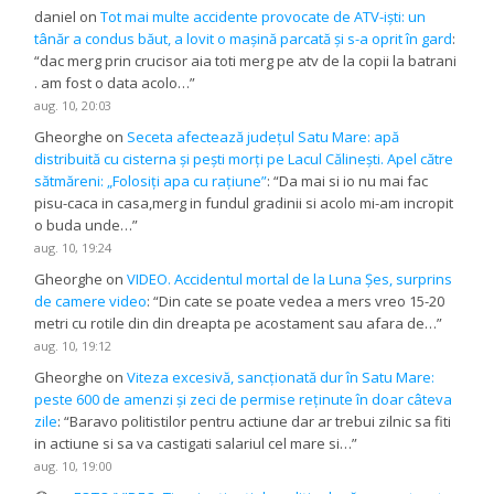
daniel
on
Tot mai multe accidente provocate de ATV-iști: un
tânăr a condus băut, a lovit o mașină parcată și s-a oprit în gard
:
“
dac merg prin crucisor aia toti merg pe atv de la copii la batrani
. am fost o data acolo…
”
aug. 10, 20:03
Gheorghe
on
Seceta afectează județul Satu Mare: apă
distribuită cu cisterna și pești morți pe Lacul Călinești. Apel către
sătmăreni: „Folosiți apa cu rațiune”
: “
Da mai si io nu mai fac
pisu-caca in casa,merg in fundul gradinii si acolo mi-am incropit
o buda unde…
”
aug. 10, 19:24
Gheorghe
on
VIDEO. Accidentul mortal de la Luna Șes, surprins
de camere video
: “
Din cate se poate vedea a mers vreo 15-20
metri cu rotile din din dreapta pe acostament sau afara de…
”
aug. 10, 19:12
Gheorghe
on
Viteza excesivă, sancționată dur în Satu Mare:
peste 600 de amenzi și zeci de permise reținute în doar câteva
zile
: “
Baravo politistilor pentru actiune dar ar trebui zilnic sa fiti
in actiune si sa va castigati salariul cel mare si…
”
aug. 10, 19:00