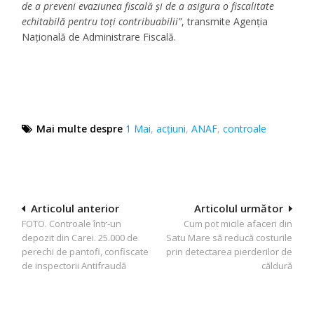
de a preveni evaziunea fiscală și de a asigura o fiscalitate
echitabilă pentru toți contribuabilii”
, transmite Agenția
Națională de Administrare Fiscală.
Mai multe despre
1 Mai
,
acţiuni
,
ANAF
,
controale
Navigare
Articolul anterior
Articolul următor
FOTO. Controale într-un
Cum pot micile afaceri din
în
depozit din Carei. 25.000 de
Satu Mare să reducă costurile
articole
perechi de pantofi, confiscate
prin detectarea pierderilor de
de inspectorii Antifraudă
căldură