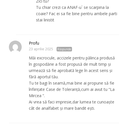
Zici tu?
Tu chiar crezi ca ANAF-u` se scarpina la
coaie? Fac ei sa fie bine pentru ambele parti
stai linistit
Profu
23 aprilie 2025
Răspunde
Măi excrocule, accizele pentru pălinca produsă
în gospodărie a fost propusă de mult timp și
urmează să fie aprobată lege în acest sens și
fără aportul tău.
Tu te bagi în seamă,mai bine ai propune să fie
înființate Case de Toleranță,cum ai avut tu “La
Mircea “.
Ai vrea să faci impresie,dar lumea te cunoaște
cât de analfabet și mare bandit ești.