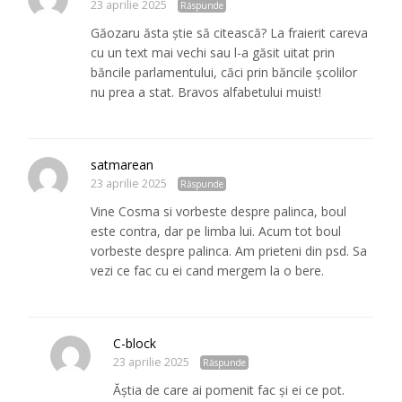
23 aprilie 2025
Răspunde
Găozaru ăsta știe să citească? La fraierit careva
cu un text mai vechi sau l-a găsit uitat prin
băncile parlamentului, căci prin băncile școlilor
nu prea a stat. Bravos alfabetului muist!
satmarean
23 aprilie 2025
Răspunde
Vine Cosma si vorbeste despre palinca, boul
este contra, dar pe limba lui. Acum tot boul
vorbeste despre palinca. Am prieteni din psd. Sa
vezi ce fac cu ei cand mergem la o bere.
C-block
23 aprilie 2025
Răspunde
Ăștia de care ai pomenit fac și ei ce pot.