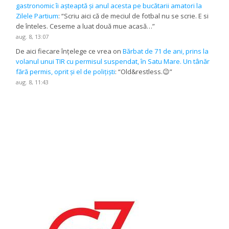
gastronomic îi așteaptă și anul acesta pe bucătarii amatori la
Zilele Partium
: “
Scriu aici că de meciul de fotbal nu se scrie. E si
de înteles. Ceseme a luat două mue acasă…
”
aug. 8, 13:07
De aici fiecare înțelege ce vrea
on
Bărbat de 71 de ani, prins la
volanul unui TIR cu permisul suspendat, în Satu Mare. Un tânăr
fără permis, oprit și el de polițiști
: “
Old&restless.😉
”
aug. 8, 11:43