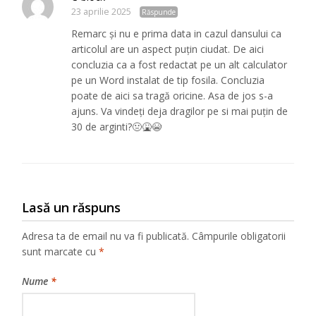
23 aprilie 2025
Răspunde
Remarc și nu e prima data in cazul dansului ca
articolul are un aspect puțin ciudat. De aici
concluzia ca a fost redactat pe un alt calculator
pe un Word instalat de tip fosila. Concluzia
poate de aici sa tragă oricine. Asa de jos s-a
ajuns. Va vindeți deja dragilor pe si mai puțin de
30 de arginti?🤢🤮😭
Lasă un răspuns
Adresa ta de email nu va fi publicată.
Câmpurile obligatorii
sunt marcate cu
*
Nume
*