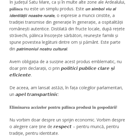
În județul Satu Mare, ca și în multe alte zone ale Ardealului,
𝐩𝐚̆𝐥𝐢𝐧𝐜𝐚 nu este un simplu produs. Este 𝙪𝙣 𝙨𝙞𝙢𝙗𝙤𝙡 𝙫𝙞𝙪 𝙖𝙡
𝙞𝙙𝙚𝙣𝙩𝙞𝙩𝙖̆𝙩̦𝙞𝙞 𝙣𝙤𝙖𝙨𝙩𝙧𝙚 𝙧𝙪𝙧𝙖𝙡𝙚, o expresie a muncii cinstite, a
tradiției transmise din generație în generație, a ospitalității
românești autentice. Distilată din fructe locale, după rețete
străvechi, pălinca însoțește sărbători, reunește familii și
spune povestea legăturii dintre om și pământ. Este parte
din 𝙥𝙖𝙩𝙧𝙞𝙢𝙤𝙣𝙞𝙪𝙡 𝙣𝙤𝙨𝙩𝙧𝙪 𝙘𝙪𝙡𝙩𝙪𝙧𝙖𝙡.
Avem obligația de a susține acest produs emblematic, nu
doar prin declarații, ci prin 𝙥𝙤𝙡𝙞𝙩𝙞𝙘𝙞 𝙥𝙪𝙗𝙡𝙞𝙘𝙚 𝙘𝙡𝙖𝙧𝙚 𝙨̦𝙞
𝙚𝙛𝙞𝙘𝙞𝙚𝙣𝙩𝙚.
De aceea, am lansat astăzi, în fața colegilor parlamentari,
un 𝙖𝙥𝙚𝙡 𝙩𝙧𝙖𝙣𝙨𝙥𝙖𝙧𝙩𝙞𝙣𝙞𝙘:
𝐄𝐥𝐢𝐦𝐢𝐧𝐚𝐫𝐞𝐚 𝐚𝐜𝐜𝐢𝐳𝐞𝐥𝐨𝐫 𝐩𝐞𝐧𝐭𝐫𝐮 𝐩𝐚̆𝐥𝐢𝐧𝐜𝐚 𝐩𝐫𝐨𝐝𝐮𝐬𝐚̆ 𝐢̂𝐧 𝐠𝐨𝐬𝐩𝐨𝐝𝐚̆𝐫𝐢𝐢!
Nu vorbim doar despre un sprijin economic. Vorbim despre
o alegere care ține de 𝙧𝙚𝙨𝙥𝙚𝙘𝙩 – pentru muncă, pentru
tradiție, pentru identitate.