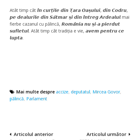
Atât timp cât 𝙞̂𝙣 𝙘𝙪𝙧𝙩̦𝙞𝙡𝙚 𝙙𝙞𝙣 𝙏̦𝙖𝙧𝙖 𝙊𝙖𝙨̦𝙪𝙡𝙪𝙞, 𝙙𝙞𝙣 𝘾𝙤𝙙𝙧𝙪,
𝙥𝙚 𝙙𝙚𝙖𝙡𝙪𝙧𝙞𝙡𝙚 𝙙𝙞𝙣 𝙎𝙖̆𝙩𝙢𝙖𝙧 𝙨̦𝙞 𝙙𝙞𝙣 𝙞̂𝙣𝙩𝙧𝙚𝙜 𝘼𝙧𝙙𝙚𝙖𝙡𝙪𝙡 mai
fierbe cazanul cu pălincă, 𝙍𝙤𝙢𝙖̂𝙣𝙞𝙖 𝙣𝙪 𝙨̦𝙞-𝙖 𝙥𝙞𝙚𝙧𝙙𝙪𝙩
𝙨𝙪𝙛𝙡𝙚𝙩𝙪𝙡. Atât timp cât tradiția e vie, 𝙖𝙫𝙚𝙢 𝙥𝙚𝙣𝙩𝙧𝙪 𝙘𝙚
𝙡𝙪𝙥𝙩𝙖.
Mai multe despre
accize
,
deputatul
,
Mircea Govor
,
pălincă
,
Parlament
Navigare
Articolul anterior
Articolul următor