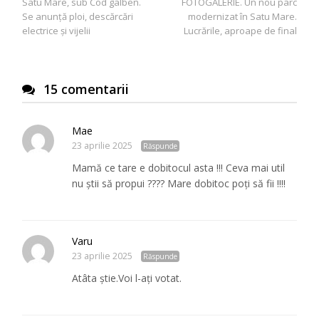
Satu Mare, sub Cod galben.
FOTOGALERIE. Un nou parc
în
Se anunță ploi, descărcări
modernizat în Satu Mare.
articole
electrice și vijelii
Lucrările, aproape de final
15 comentarii
Mae
23 aprilie 2025
Răspunde
Mamă ce tare e dobitocul asta !!! Ceva mai util
nu știi să propui ???? Mare dobitoc poți să fii !!!!
Varu
23 aprilie 2025
Răspunde
Atâta știe.Voi l-ați votat.