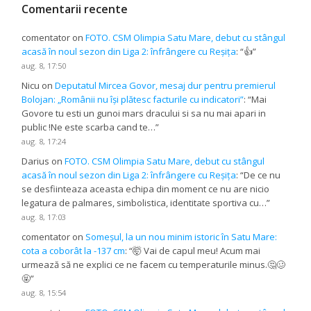
Comentarii recente
comentator
on
FOTO. CSM Olimpia Satu Mare, debut cu stângul
acasă în noul sezon din Liga 2: înfrângere cu Reșița
: “
👍
”
aug. 8, 17:50
Nicu
on
Deputatul Mircea Govor, mesaj dur pentru premierul
Bolojan: „Românii nu își plătesc facturile cu indicatori”
: “
Mai
Govore tu esti un gunoi mars dracului si sa nu mai apari in
public !Ne este scarba cand te…
”
aug. 8, 17:24
Darius
on
FOTO. CSM Olimpia Satu Mare, debut cu stângul
acasă în noul sezon din Liga 2: înfrângere cu Reșița
: “
De ce nu
se desfiinteaza aceasta echipa din moment ce nu are nicio
legatura de palmares, simbolistica, identitate sportiva cu…
”
aug. 8, 17:03
comentator
on
Someșul, la un nou minim istoric în Satu Mare:
cota a coborât la -137 cm
: “
🤯 Vai de capul meu! Acum mai
urmează să ne explici ce ne facem cu temperaturile minus.🤔🥴
🤬
”
aug. 8, 15:54