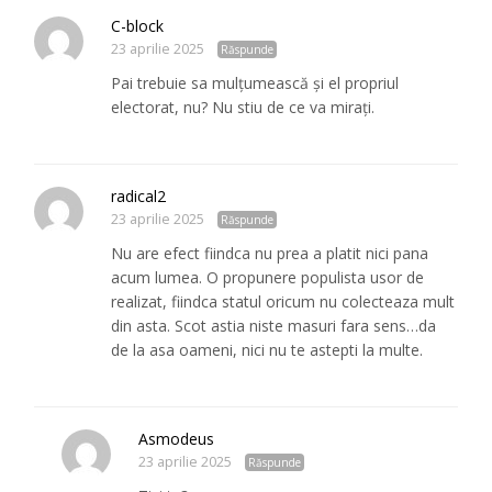
C-block
23 aprilie 2025
Răspunde
Pai trebuie sa mulțumească și el propriul
electorat, nu? Nu stiu de ce va mirați.
radical2
23 aprilie 2025
Răspunde
Nu are efect fiindca nu prea a platit nici pana
acum lumea. O propunere populista usor de
realizat, fiindca statul oricum nu colecteaza mult
din asta. Scot astia niste masuri fara sens…da
de la asa oameni, nici nu te astepti la multe.
Asmodeus
23 aprilie 2025
Răspunde