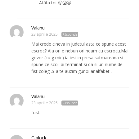
Atâta tot.🤢🤮😪
Valahu
23 aprilie 2025
Răspunde
Mai crede cineva in judetul asta ce spune acest
escroc? Ala ori e nebun ori neam cu escrocu.Mai
govor (cu g mic) ia iesi in presa satmareana si
spune ce scoli ai terminat si da si un nume de
fist coleg .S-a te auzim gunoi analfabet .
Valahu
23 aprilie 2025
Răspunde
fost.
C-block