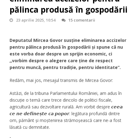
pălinca produsă în gospodării
23 aprilie 2025, 10:54
15 comentarii
Deputatul Mircea Govor susține eliminarea accizelor
pentru pălinca produsă în gospodării și spune că nu
este vorba doar despre un sprijin economic, ci
,,vorbim despre o alegere care ține de respect
pentru muncă, pentru tradiție, pentru identitate”.
Redăm, mai jos, mesajul transmis de Mircea Govor:
Astăzi, de la tribuna Parlamentului României, am adus în
discuție o temă care trece dincolo de politici fiscale,
agricultură sau dezvoltare rurală. Am vorbit despre 𝙘𝙚𝙚𝙖
𝙘𝙚 𝙣𝙚 𝙙𝙚𝙛𝙞𝙣𝙚𝙨̦𝙩𝙚 𝙘𝙖 𝙥𝙤𝙥𝙤𝙧: legătura profundă dintre
om, pământ și moștenirea strămoșească care ne-a fost
lăsată cu demnitate.