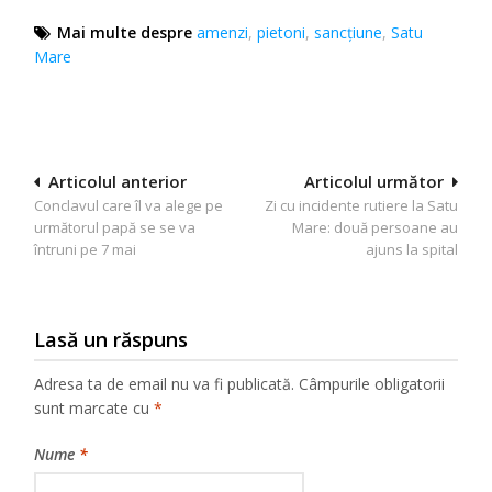
Mai multe despre
amenzi
,
pietoni
,
sancțiune
,
Satu
Mare
Navigare
Articolul anterior
Articolul următor
Conclavul care îl va alege pe
Zi cu incidente rutiere la Satu
în
următorul papă se se va
Mare: două persoane au
articole
întruni pe 7 mai
ajuns la spital
Lasă un răspuns
Adresa ta de email nu va fi publicată.
Câmpurile obligatorii
sunt marcate cu
*
Nume
*