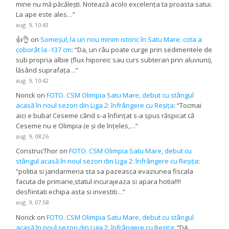
mine nu mă păcălești. Notează acolo excelența ta proasta satui.
La ape este ales…
”
aug. 9, 10:43
👍👌
on
Someșul, la un nou minim istoric în Satu Mare: cota a
coborât la -137 cm
: “
Da, un râu poate curge prin sedimentele de
sub propria albie (flux hiporeic sau curs subteran prin aluviuni),
lăsând suprafața…
”
aug. 9, 10:42
Norick
on
FOTO. CSM Olimpia Satu Mare, debut cu stângul
acasă în noul sezon din Liga 2: înfrângere cu Reșița
: “
Tocmai
aici e buba! Ceseme când s-a înființat s-a spus răspicat că
Ceseme nu e Olimpia (e și de înțeles,…
”
aug. 9, 08:26
ConstrucThor
on
FOTO. CSM Olimpia Satu Mare, debut cu
stângul acasă în noul sezon din Liga 2: înfrângere cu Reșița
:
“
politia si jandarmeria sta sa pazeasca evaziunea fiscala
facuta de primarie,statul incurajeaza si apara hotia!!!!
desfiintati echipa asta si investiti…
”
aug. 9, 07:58
Norick
on
FOTO. CSM Olimpia Satu Mare, debut cu stângul
acasă în noul sezon din Liga 2: înfrângere cu Reșița
: “
DA