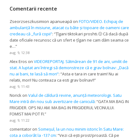
Comentarii recente
Zseorzseszkusimion apanueapă
on
FOTO/VIDEO. Echipaj de
ambulanță în misiune, atacat cu bâte și topoare de oameni care
credeau că ,,fură copii”
: “
Țîgani tiktokari proshti.🤢 Că dacă după
date oficiale recunosc că un sfert e țîgan ne cam dăm seama ce
e…
”
aug. 9, 12:38
Alex Eros
on
VIDEOREPORTAJ. Sătmărean de 91 de ani, umilit de
stat. A luptat ani întregi să demonstreze că e grav bolnav: „Dacă
nu ai bani, te lasă să mori”
: “
Asta e tara in care traim! Nu ai
relatii, mori! Nu conteaza ca esti grav bolnav!!
”
aug. 9, 11:43
Norick
on
Valul de căldură revine, anunță meteorologii. Satu
Mare intră din nou sub avertizare de caniculă
: “
GATA MA BAG IN
FRIGIDER. OPS NU AM. MA BAG IN FRIGIDERUL VECINULUI.
FOMIST MAI POT FI.
”
aug. 9, 11:22
comentator
on
Someșul, la un nou minim istoric în Satu Mare:
cota a coborât la -137 cm
: “
Vezi că ești prost/proastă. Că pe