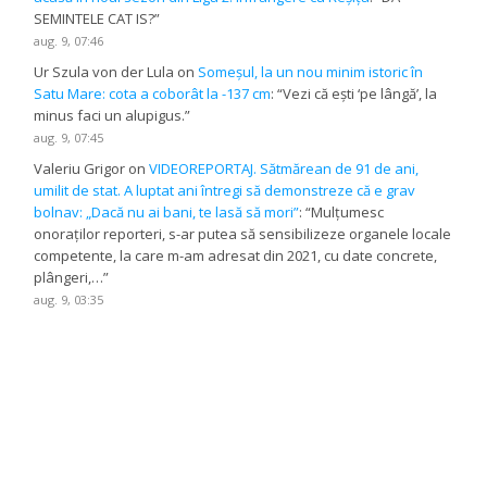
SEMINTELE CAT IS?
”
aug. 9, 07:46
Ur Szula von der Lula
on
Someșul, la un nou minim istoric în
Satu Mare: cota a coborât la -137 cm
: “
Vezi că ești ‘pe lângă’, la
minus faci un alupigus.
”
aug. 9, 07:45
Valeriu Grigor
on
VIDEOREPORTAJ. Sătmărean de 91 de ani,
umilit de stat. A luptat ani întregi să demonstreze că e grav
bolnav: „Dacă nu ai bani, te lasă să mori”
: “
Mulțumesc
onoraților reporteri, s-ar putea să sensibilizeze organele locale
competente, la care m-am adresat din 2021, cu date concrete,
plângeri,…
”
aug. 9, 03:35