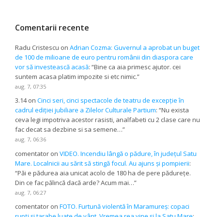
Comentarii recente
Radu Cristescu
on
Adrian Cozma: Guvernul a aprobat un buget
de 100 de milioane de euro pentru românii din diaspora care
vor să investească acasă
: “
Bine ca aia primesc ajutor. cei
suntem acasa platim impozite si etc nimic.
”
aug. 7, 07:35
3.14
on
Cinci seri, cinci spectacole de teatru de excepție în
cadrul ediției jubiliare a Zilelor Culturale Partium
: “
Nu exista
ceva legi impotriva acestor rasisti, analfabeti cu 2 clase care nu
fac decat sa dezbine si sa semene…
”
aug. 7, 06:36
comentator
on
VIDEO. Incendiu lângă o pădure, în județul Satu
Mare. Localnicii au sărit să stingă focul. Au ajuns și pompierii
:
“
Păi e pădurea aia unicat acolo de 180 ha de pere pădurețe.
Din ce fac pălincă dacă arde? Acum mai…
”
aug. 7, 06:27
comentator
on
FOTO. Furtună violentă în Maramureș: copaci
rupți și tarabe luate de vânt. Vremea rea vine și la Satu Mare
: