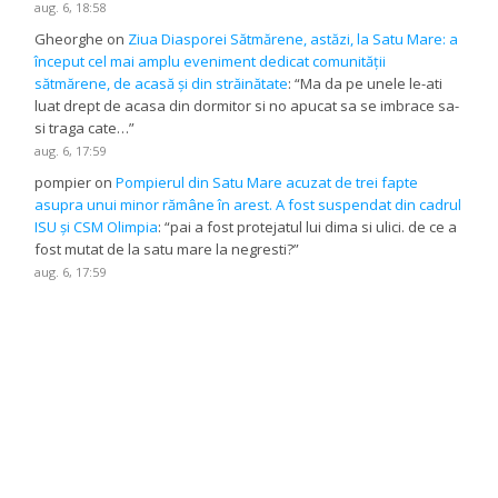
aug. 6, 18:58
Gheorghe
on
Ziua Diasporei Sătmărene, astăzi, la Satu Mare: a
început cel mai amplu eveniment dedicat comunității
sătmărene, de acasă și din străinătate
: “
Ma da pe unele le-ati
luat drept de acasa din dormitor si no apucat sa se imbrace sa-
si traga cate…
”
aug. 6, 17:59
pompier
on
Pompierul din Satu Mare acuzat de trei fapte
asupra unui minor rămâne în arest. A fost suspendat din cadrul
ISU și CSM Olimpia
: “
pai a fost protejatul lui dima si ulici. de ce a
fost mutat de la satu mare la negresti?
”
aug. 6, 17:59