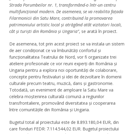
Strada Porumbeilor nr. 1, transformând-o într-un centru
multifuncțional modern. De asemenea, se va reabilita fațada
Filarmonicii din Satu Mare, contribuind la promovarea
patrimoniului artistic local și atrăgând atât vizitatori locali,
cât și turiști din România și Ungaria”
, se arată în proiect.
De asemenea, tot prin acest proiect se va instala un sistem
de aer condiționat ce va îmbunătăți confortul și
funcționalitatea Teatrului de Nord, vor fi organizate trei
ateliere profesionale ce vor reuni experți din România și
Ungaria pentru a explora noi oportunități de colaborare,
concepte pentru festivaluri și idei de dezvoltare în domenii
culturale precum teatru, muzică, dans și gastronomie.
Totodată, un eveniment de amploare la Satu Mare va
celebra moștenirea culturală comună a regiunilor
transfrontaliere, promovând diversitatea și cooperarea
între comunitățile din România și Ungaria.
Bugetul total al proiectului este de 8.893.180,04 EUR, din
care fonduri FEDR: 7.114.544,02 EUR. Bugetul proiectului