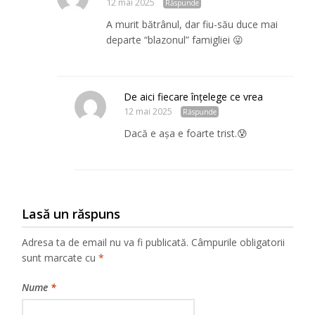
12 mai 2025
Răspunde
A murit bătrânul, dar fiu-său duce mai
departe “blazonul” famigliei 😜
De aici fiecare înțelege ce vrea
12 mai 2025
Răspunde
Dacă e așa e foarte trist.😰
Lasă un răspuns
Adresa ta de email nu va fi publicată.
Câmpurile obligatorii
sunt marcate cu
*
Nume
*