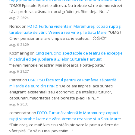
“
OMG! Epistole. Epitet e altceva. Nu trebuie să ne demonstrezi
că ai preferat crășma in locul grădiniței. Știm deja. Nu…
”
aug. 7, 06:24
Norick
on
FOTO. Furtună violentă în Maramureș: copaci rupți și
tarabe luate de vânt. Vremea rea vine și la Satu Mare
: “
OMG !
Cine-i pensionar si are timp sa scrie epitete….😯😛😉
”
aug. 6, 21:29
Kozmaring
on
Cinci seri, cinci spectacole de teatru de excepție
în cadrul ediției jubiliare a Zilelor Culturale Partium
:
“
“evenimentele noastre” Mai încearcă. Poate-poate.
”
aug. 6, 21:27
Patriot
on
USR: PSD face totul pentru ca România să piardă
miliarde de euro din PNRR
: “
De ce am impresi aca sunteti
emigranti existentiali sau economici, pe intelesul tuturor,
capsunari, majoritatea care boreste p-aci! Ia in…
”
aug. 6, 20:33
comentator
on
FOTO. Furtună violentă în Maramureș: copaci
rupți și tarabe luate de vânt. Vremea rea vine și la Satu Mare
:
“
Fain oraș, ce mai! Nimic nu stă în picioare la prima adiere de
vânt pică. Ca să nu mai povestim…
”