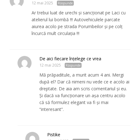
12 mai 2025
Răspunde
Ar trebui luat de urechi și sancționat pe Laci cu
atelierul lui bombă !!! Autovehiculele parcate
aiurea acolo pe strada Porumbeilor și pe colț
încurcă mult circulația !!!
De aici fiecare înțelege ce vrea
12 mai 2025
Răspunde
Mă prăpaditule, a murit acum 4 ani. Mergi
după el? Dar că nimeni nu vede ce e acolo ai
dreptate. De aia am scris comentariul și eu.
Și dacă va funcționare un așa centru acolo
că să formulez elegant va fi și mai
“interesant”.
Pistike