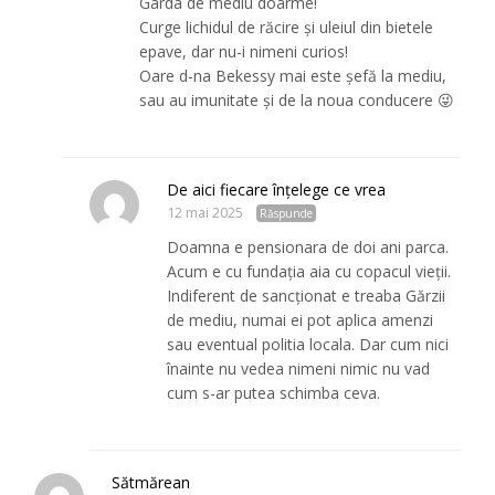
Garda de mediu doarme!
Curge lichidul de răcire și uleiul din bietele
epave, dar nu-i nimeni curios!
Oare d-na Bekessy mai este șefă la mediu,
sau au imunitate și de la noua conducere 😜
De aici fiecare înțelege ce vrea
12 mai 2025
Răspunde
Doamna e pensionara de doi ani parca.
Acum e cu fundația aia cu copacul vieții.
Indiferent de sancționat e treaba Gărzii
de mediu, numai ei pot aplica amenzi
sau eventual politia locala. Dar cum nici
înainte nu vedea nimeni nimic nu vad
cum s-ar putea schimba ceva.
Sătmărean