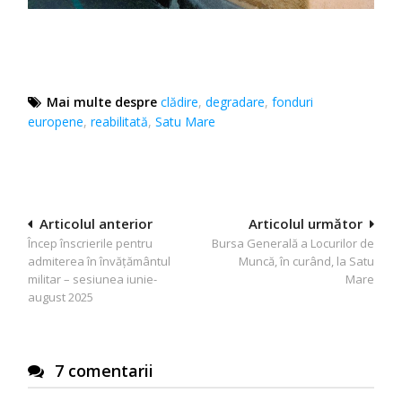
Mai multe despre
clădire
,
degradare
,
fonduri
europene
,
reabilitată
,
Satu Mare
Navigare
Articolul anterior
Articolul următor
Încep înscrierile pentru
Bursa Generală a Locurilor de
în
admiterea în învățământul
Muncă, în curând, la Satu
articole
militar – sesiunea iunie-
Mare
august 2025
7 comentarii