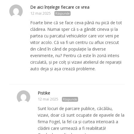
De aici înțelege fiecare ce vrea
12 mai 2025
Răspunde
Foarte bine că se face ceva până nu pică de tot
clădirea. Numai sper că s-a gândit cineva și la
partea cu parcatul vehiculelor care vor veni pe
viitor acolo. Că va fi un centru cu aflux crescut
din când în când de populație la diverse
evenimente, nu? Pentru că este în zonă intens
circulată, și pe colț și vizavi atelierul de reparații
auto deja și așa crează probleme.
Pistike
12 mai 2025
Răspunde
Sunt locuri de parcare publice, căcălău,
vizavi, doar că sunt ocupate de epavele de la
firma Fogel, la fel ca și curtea interioară a
clădirii care urmează a fi reabilitată!