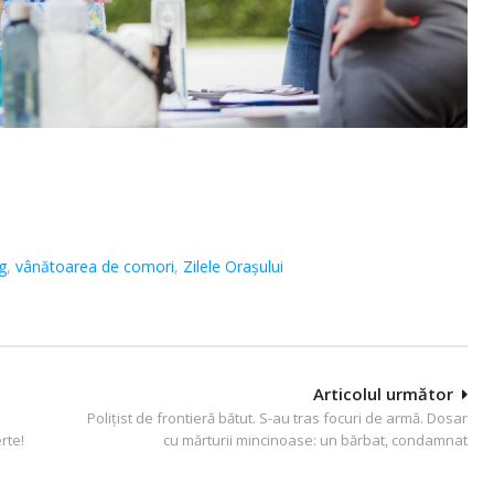
g
,
vânătoarea de comori
,
Zilele Oraşului
Articolul următor
Polițist de frontieră bătut. S-au tras focuri de armă. Dosar
rte!
cu mărturii mincinoase: un bărbat, condamnat