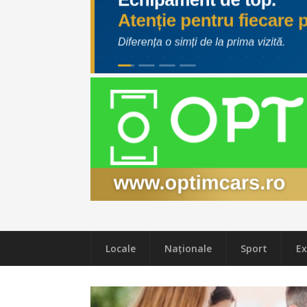
Locale
Naţionale
Sport
Ex