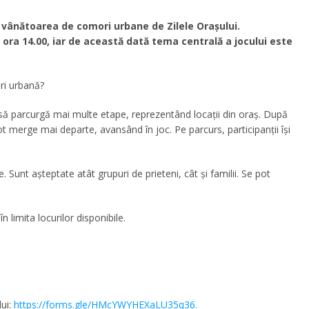
– vânătoarea de comori urbane de Zilele Orașului.
a ora 14.00, iar de această dată tema centrală a jocului este
ri urbană?
ie să parcurgă mai multe etape, reprezentând locații din oraș. După
t merge mai departe, avansând în joc. Pe parcurs, participanții își
 Sunt așteptate atât grupuri de prieteni, cât și familii. Se pot
n limita locurilor disponibile.
lui:
https://forms.gle/HMcYWYHEXaLU35q36.