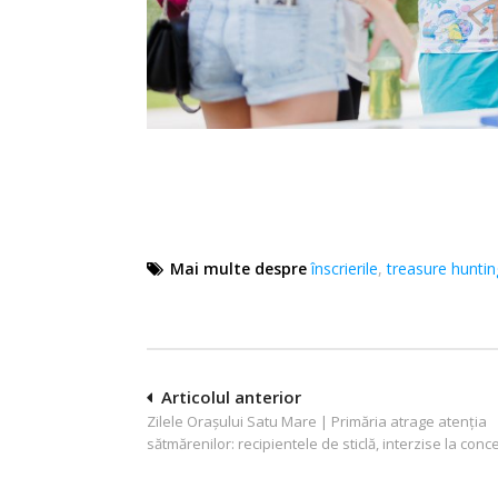
Mai multe despre
înscrierile
,
treasure huntin
Navigare
Articolul anterior
Zilele Orașului Satu Mare | Primăria atrage atenția
în
sătmărenilor: recipientele de sticlă, interzise la conce
articole