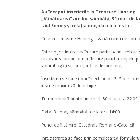
Au început înscrierile la Treasure Hunting 
,,Vânătoarea’’ are loc sâmbătă, 31 mai, de l
râul Someș și relația orașului cu acesta.
Ce este Treasure Hunting – vânătoarea de como
Este un joc interactiv în care participanții trebu
rezolvarea probelor din fiecare punct, echipele po
vor îmbogăți și cunoștințele despre oraș.
Înscrierea se face doar în echipe de 3–5 persoane.
înscrie maxim 20 de echipe.
Termen limită pentru înscrieri: 30 mai, ora 22:00, î
Data: 31 mai, sâmbătă, de la ora 14:00.
Punct de întâlnire: Catedrala Romano-Catolică
Înregistrarea se face prin completarea formularu