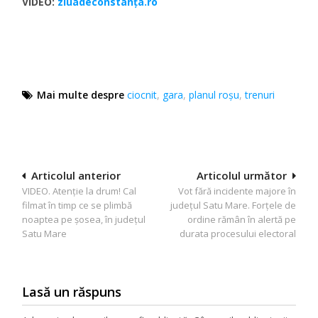
VIDEO:
ziuadeconstanța.ro
Mai multe despre
ciocnit
,
gara
,
planul roșu
,
trenuri
Navigare
Articolul anterior
Articolul următor
VIDEO. Atenție la drum! Cal
Vot fără incidente majore în
în
filmat în timp ce se plimbă
județul Satu Mare. Forțele de
articole
noaptea pe șosea, în județul
ordine rămân în alertă pe
Satu Mare
durata procesului electoral
Lasă un răspuns