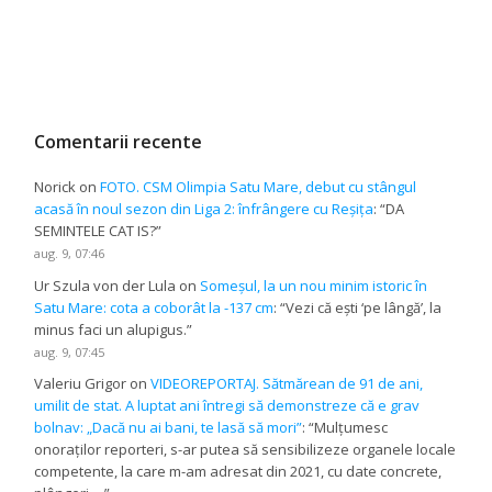
Comentarii recente
Norick
on
FOTO. CSM Olimpia Satu Mare, debut cu stângul
acasă în noul sezon din Liga 2: înfrângere cu Reșița
: “
DA
SEMINTELE CAT IS?
”
aug. 9, 07:46
Ur Szula von der Lula
on
Someșul, la un nou minim istoric în
Satu Mare: cota a coborât la -137 cm
: “
Vezi că ești ‘pe lângă’, la
minus faci un alupigus.
”
aug. 9, 07:45
Valeriu Grigor
on
VIDEOREPORTAJ. Sătmărean de 91 de ani,
umilit de stat. A luptat ani întregi să demonstreze că e grav
bolnav: „Dacă nu ai bani, te lasă să mori”
: “
Mulțumesc
onoraților reporteri, s-ar putea să sensibilizeze organele locale
competente, la care m-am adresat din 2021, cu date concrete,