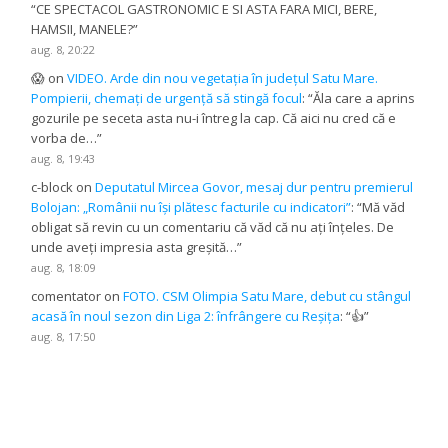
“
CE SPECTACOL GASTRONOMIC E SI ASTA FARA MICI, BERE,
HAMSII, MANELE?
”
aug. 8, 20:22
😱
on
VIDEO. Arde din nou vegetația în județul Satu Mare.
Pompierii, chemați de urgență să stingă focul
: “
Ăla care a aprins
gozurile pe seceta asta nu-i întreg la cap. Că aici nu cred că e
vorba de…
”
aug. 8, 19:43
c-block
on
Deputatul Mircea Govor, mesaj dur pentru premierul
Bolojan: „Românii nu își plătesc facturile cu indicatori”
: “
Mă văd
obligat să revin cu un comentariu că văd că nu ați înțeles. De
unde aveți impresia asta greșită…
”
aug. 8, 18:09
comentator
on
FOTO. CSM Olimpia Satu Mare, debut cu stângul
acasă în noul sezon din Liga 2: înfrângere cu Reșița
: “
👍
”
aug. 8, 17:50