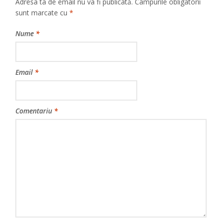
Adresa ta de email nu va fi publicată.
Câmpurile obligatorii
sunt marcate cu
*
Nume
*
Email
*
Comentariu
*