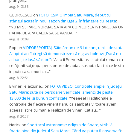
plângeri,…
”
aug. 9, 03:35
GEORGESCU
on
FOTO. CSM Olimpia Satu Mare, debut cu
stângul acasă în noul sezon din Liga 2: înfrângere cu Reșița
:
“
NU MI SE PARE NORMAL SA IA APA COPIILOR LA INTRARE, IAR UN
PAHAR DE APA CALDA SA SE VANDA…
”
aug. 9, 00:09
Pop
on
VIDEOREPORTAJ. Sătmărean de 91 de ani, umilit de stat.
A luptat ani întregi să demonstreze că e grav bolnav: „Dacă nu
ai bani, te lasă să mori”
: “
Asta ii Perversitatea statului roman cu
cetățenii sai,dupa pensionare de abia asteapta,fac tot ce le sta
in putinta sa mori,ca…
”
aug. 8, 22:54
E vineri, e actiune...
on
FOTO/VIDEO. Controale ample în județul
Satu Mare: sute de persoane verificate, amenzi de peste
13.000 de lei și bunuri confiscate
: “
Yeeeee! Traditionalele
controale de fiecare vineri! Pariu ca sambata viitoare avem
aceeasi stire cu marile realizari de vineri. Cat au…
”
aug. 8, 20:37
Norick
on
Spectacol astronomic: eclipsa de Soare, vizibilă
foarte bine din județul Satu Mare. Când va putea fi observată
: