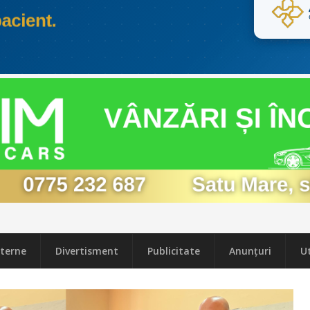
terne
Divertisment
Publicitate
Anunțuri
Ut