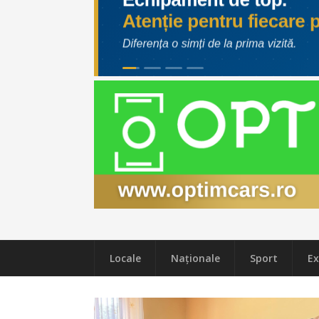
Locale
Naţionale
Sport
Ex