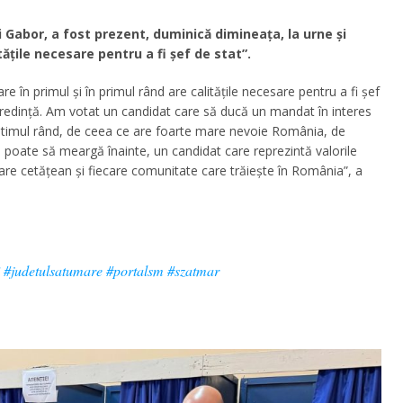
 Gabor, a fost prezent, duminică dimineața, la urne și
tățile necesare pentru a fi șef de stat”.
e în primul și în primul rând are calitățile necesare pentru a fi șef
 credință. Am votat un candidat care să ducă un mandat în interes
 ultimul rând, de ceea ce are foarte mare nevoie România, de
a poate să meargă înainte, un candidat care reprezintă valorile
are cetățean și fiecare comunitate care trăiește în România”, a
#judetulsatumare
#portalsm
#szatmar