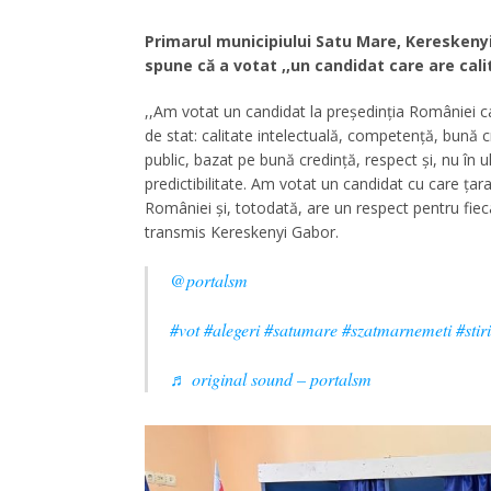
Primarul municipiului Satu Mare, Kereskenyi
spune că a votat ,,un candidat care are cali
,,Am votat un candidat la președinția României car
de stat: calitate intelectuală, competență, bună
public, bazat pe bună credință, respect și, nu în
predictibilitate. Am votat un candidat cu care țar
României și, totodată, are un respect pentru fiec
transmis Kereskenyi Gabor.
@portalsm
#vot
#alegeri
#satumare
#szatmarnemeti
#stiri
♬ original sound – portalsm