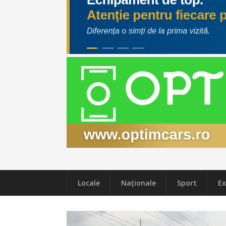
Locale
Naţionale
Sport
Ex