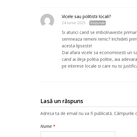
Vicele sau politistii locali?
24 iunie 2025
Răspunde
Si atunci cand se imbolnaveste primar
semneaza nimeni nimic? Inchideti primar
acesta lipseste!
Dai afara vicele sa economisesti un sal
cand ai deja politia politie, aia adevara
pe interese locale si care nu isi justif
Lasă un răspuns
Adresa ta de email nu va fi publicată.
Câmpurile o
Nume
*