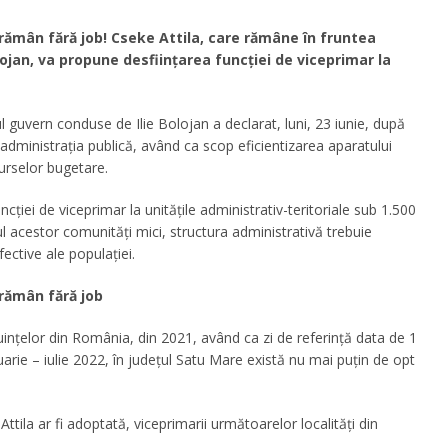
 rămân fără job! Cseke Attila, care rămâne în fruntea
lojan, va propune desființarea funcției de viceprimar la
l guvern conduse de Ilie Bolojan a declarat, luni, 23 iunie, după
n administrația publică, având ca scop eficientizarea aparatului
surselor bugetare.
cției de viceprimar la unitățile administrativ-teritoriale sub 1.500
ul acestor comunități mici, structura administrativă trebuie
ective ale populației.
 rămân fără job
cuințelor din România, din 2021, având ca zi de referință data de 1
rie – iulie 2022, în județul Satu Mare există nu mai puțin de opt
tila ar fi adoptată, viceprimarii următoarelor localități din