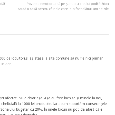
idă!”
Poveste emoționantă pe șantierul noului pod! Echipa
caută o casă pentru câinele care le-a fost alături ani de zile
00 de locuitori,si aș atasa la alte comune sa nu fie nici primar
 in aer,
ti afectat. Nu e chiar așa. Așa au fost închise și minele la noi,
lei cheltuială la 1000 lei producție. Iar acum suportăm consecințele.
onalului bugetar cu 20%. În unele locuri nu poți da afară că e
 chiar 70% stau degeaba.