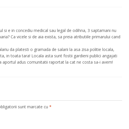
ul si e in concediu medical sau legal de odihna, 3 saptamani nu
ia? Ca vicele si de aia exista, sa preia atributiile primarului cand
ariu da platesti o gramada de salarii la asa zisa politie locala,
ta, in toata tara! Locala asta sunt fostii gardieni publici angajati
ica aportul adus comunitatii raportat la cat ne costa sa-i avem!
bligatorii sunt marcate cu
*