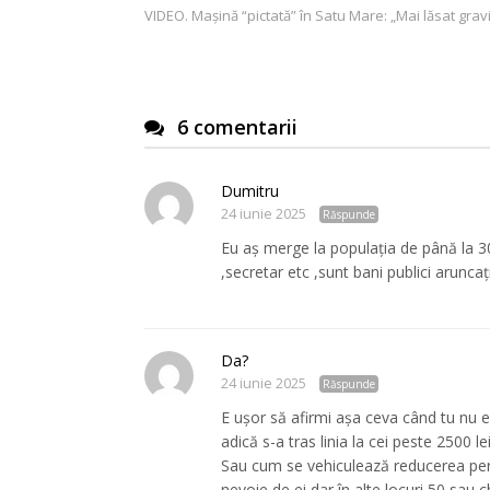
VIDEO. Mașină “pictată” în Satu Mare: „Mai lăsat grav
în
articole
6 comentarii
Dumitru
24 iunie 2025
Răspunde
Eu aș merge la populația de până la 30
,secretar etc ,sunt bani publici aruncați
Da?
24 iunie 2025
Răspunde
E ușor să afirmi așa ceva când tu nu eș
adică s-a tras linia la cei peste 2500 
Sau cum se vehiculează reducerea pers
nevoie de ei dar în alte locuri 50 sau