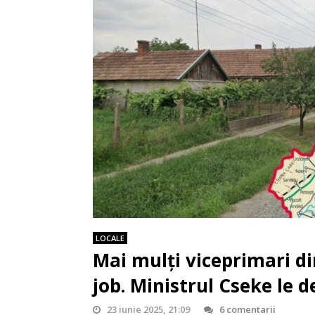
LOCALE
Mai mulți viceprimari d
job. Ministrul Cseke le d
23 iunie 2025, 21:09
6 comentarii