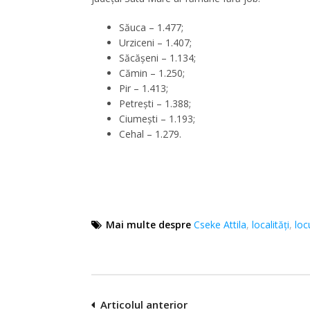
Săuca – 1.477;
Urziceni – 1.407;
Săcășeni – 1.134;
Cămin – 1.250;
Pir – 1.413;
Petrești – 1.388;
Ciumești – 1.193;
Cehal – 1.279.
Mai multe despre
Cseke Attila
,
localităţi
,
loc
Navigare
Articolul anterior