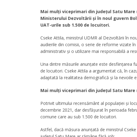
Mai mulți viceprimari din județul Satu Mare
Ministerului Dezvoltării și în noul guvern Bo
UAT-urile sub 1.500 de locuitori.
Cseke Attila, ministrul UDMR al Dezvoltării în nou
audierile din comisii, o serie de reforme vizate î
administrativ și o utilizare mai responsabilă a re
Una dintre măsurile anunțate este desființarea fun
de locuitori. Cseke Attila a argumentat că, în caz
adaptată la realitatea demografică și la nevoile ef
Mai mulți viceprimari din județul Satu Mare
Potrivit ultimului recensământ al populației și lo
decembrie 2021, dar desfășurat în perioada februa
comune care au sub 1.500 de locuitori.
Astfel, dacă măsura anunțată de ministrul Cseke At
județul Satu Mare ar rămâne fără job: