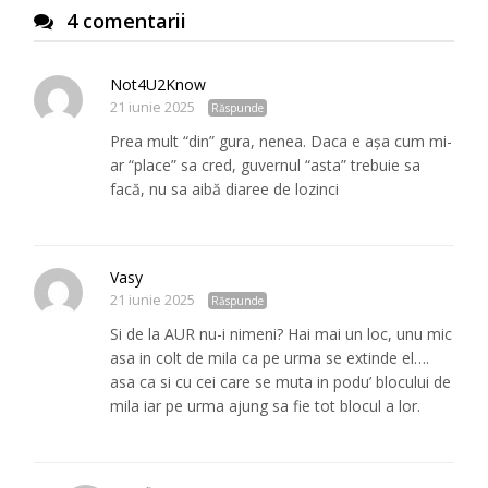
4 comentarii
Not4U2Know
21 iunie 2025
Răspunde
Prea mult “din” gura, nenea. Daca e așa cum mi-
ar “place” sa cred, guvernul “asta” trebuie sa
facă, nu sa aibă diaree de lozinci
Vasy
21 iunie 2025
Răspunde
Si de la AUR nu-i nimeni? Hai mai un loc, unu mic
asa in colt de mila ca pe urma se extinde el….
asa ca si cu cei care se muta in podu’ blocului de
mila iar pe urma ajung sa fie tot blocul a lor.