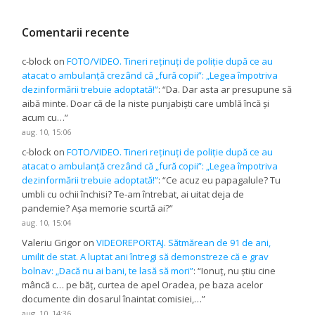
Comentarii recente
c-block
on
FOTO/VIDEO. Tineri reținuți de poliție după ce au
atacat o ambulanță crezând că „fură copii”: „Legea împotriva
dezinformării trebuie adoptată!”
: “
Da. Dar asta ar presupune să
aibă minte. Doar că de la niste punjabiști care umblă încă și
acum cu…
”
aug. 10, 15:06
c-block
on
FOTO/VIDEO. Tineri reținuți de poliție după ce au
atacat o ambulanță crezând că „fură copii”: „Legea împotriva
dezinformării trebuie adoptată!”
: “
Ce acuz eu papagalule? Tu
umbli cu ochii închisi? Te-am întrebat, ai uitat deja de
pandemie? Așa memorie scurtă ai?
”
aug. 10, 15:04
Valeriu Grigor
on
VIDEOREPORTAJ. Sătmărean de 91 de ani,
umilit de stat. A luptat ani întregi să demonstreze că e grav
bolnav: „Dacă nu ai bani, te lasă să mori”
: “
Ionuț, nu știu cine
mâncă c… pe băț, curtea de apel Oradea, pe baza acelor
documente din dosarul înaintat comisiei,…
”
aug. 10, 14:36