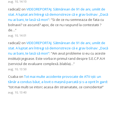
aug. 10, 14:10
radical2
on
VIDEOREPORTAJ. Sătmărean de 91 de ani, umilit de
stat. A luptat ani întregi să demonstreze că e grav bolnav: „Dacă
nu ai bani, te lasă să mori”
: “
Si de ce nu semneaza de fata cu
bolnavii? ce ascund? apoi, de ce nu raspund la contestatii ?
de…
”
aug. 10, 14:01
radical2
on
VIDEOREPORTAJ. Sătmărean de 91 de ani, umilit de
stat. A luptat ani întregi să demonstreze că e grav bolnav: „Dacă
nu ai bani, te lasă să mori”
: “
Am avut probleme si eu cu aceste
instituții jegoase. Este vorba in primul rand despre S.E.C.P.A.H
(serviciul de evaluare complexă..blabla)…
”
aug. 10, 13:50
Csaba
on
Tot mai multe accidente provocate de ATV-iști: un
tânăr a condus băut, a lovit o mașină parcată și s-a oprit în gard
:
“
tot mai multi se intorc acasa din strainatate, ce coincidenta!
”
aug. 10, 13:40