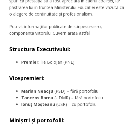
spun că prestația sa a fost apreciată în cadrul coaliției, iar
păstrarea lui în fruntea Ministerului Educației este văzută ca
o alegere de continuitate și profesionalism.
Potrivit informațiilor publicate de stiripesurse.ro,
componența viitorului Guvern arată astfel:
Structura Executivului:
Premier
: Ilie Bolojan (PNL)
Vicepremieri:
Marian Neacșu
(PSD) – fără portofoliu
Tanczos Barna
(UDMR) – fără portofoliu
Ionuț Moșteanu
(USR) – cu portofoliu
Miniștri și portofolii: