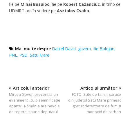
fie pe
Mihai Busuioc
, fie pe
Robert Cazanciuc
, în timp ce
UDMR îl are în vedere pe
Asztalos Csaba
.
Mai multe despre
Daniel David
,
guvern
,
Ilie Bolojan
,
PNL
,
PSD
,
Satu Mare
Navigare
Articolul anterior
Articolul următor
Mircea Govor, prezent la un
FOTO. Sute de familii sărace
în
eveniment ,,cu o semnificație
din județul Satu Mare primesc
articole
aparte”. România are nevoie
gratuit detectoare de fum și
de repere, spune deputatul
monoxid de carbon