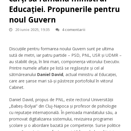
Educației. Propunerile pentru
noul Guvern
20 iunie 2025, 19:35
4 comentarii
Discuțiile pentru formarea noului Guvern sunt pe ultima
sută de metri, iar patru partide – PSD, PNL, USR și UDMR –
au stabilit deja, în linii mari, componența viitorului Executiv.
Printre numele aflate pe listă se regăsește și cel al
sătmăreanului
Daniel David
, actual ministru al Educației,
care are șanse mari să-și păstreze portofoliul în viitorul
Cabinet.
Daniel David, propus de PNL, este rectorul Universității
„Babeș-Bolyai” din Cluj-Napoca și profesor de psihologie
cu reputație internațională. În perioada mandatului său, a
promovat digitalizarea sistemului, revizuirea programei
școlare și o abordare bazată pe competențe. Surse politice