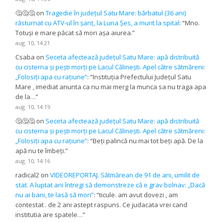
🤔🤔🤔
on
Tragedie în județul Satu Mare: bărbatul (36 ani)
răsturnat cu ATV-ul în șanț, la Luna Șes, a murit la spital
: “
Mno.
Totuși e mare păcat să mori așa aiurea.
”
aug. 10, 14:21
Csaba
on
Seceta afectează județul Satu Mare: apă distribuită
cu cisterna și pești morți pe Lacul Călinești. Apel către sătmăreni:
„Folosiți apa cu rațiune”
: “
Instituția Prefectului Județul Satu
Mare , imediat anunta ca nu mai merg la munca sa nu traga apa
de la…
”
aug. 10, 14:19
🤔🤔🤔
on
Seceta afectează județul Satu Mare: apă distribuită
cu cisterna și pești morți pe Lacul Călinești. Apel către sătmăreni:
„Folosiți apa cu rațiune”
: “
Beți palincă nu mai tot beți apă. De la
apă nu te îmbeți.
”
aug. 10, 14:16
radical2
on
VIDEOREPORTAJ. Sătmărean de 91 de ani, umilit de
stat. A luptat ani întregi să demonstreze că e grav bolnav: „Dacă
nu ai bani, te lasă să mori”
: “
ticule. am avut dovezi , am
contestat . de 2 ani astept raspuns. Ce judacata vrei cand
institutia are spatele…
”