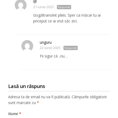
🤣
21 iunie 2025
Răspunde
Gogăltransleit pliiiis. Sper ca măcar tu ai
priceput ce ai vrut săc zici.
unguru
22 iunie 2025
Răspunde
Fii sigur că ..nu…
Lasă un răspuns
Adresa ta de email nu va fi publicată.
Câmpurile obligatorii
sunt marcate cu
*
Nume
*