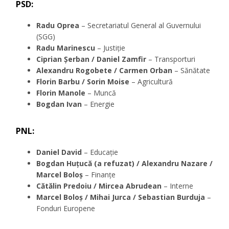
PSD
:
Radu Oprea
– Secretariatul General al Guvernului
(SGG)
Radu Marinescu
– Justiție
Ciprian Șerban / Daniel Zamfir
– Transporturi
Alexandru Rogobete / Carmen Orban
– Sănătate
Florin Barbu / Sorin Moise
– Agricultură
Florin Manole
– Muncă
Bogdan Ivan
– Energie
PNL
:
Daniel David
– Educație
Bogdan Huțucă (a refuzat) / Alexandru Nazare /
Marcel Boloș
– Finanțe
Cătălin Predoiu / Mircea Abrudean
– Interne
Marcel Boloș / Mihai Jurca / Sebastian Burduja
–
Fonduri Europene