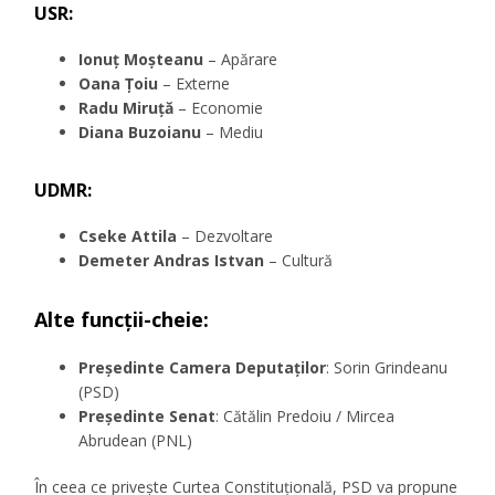
USR
:
Ionuț Moșteanu
– Apărare
Oana Țoiu
– Externe
Radu Miruță
– Economie
Diana Buzoianu
– Mediu
UDMR
:
Cseke Attila
– Dezvoltare
Demeter Andras Istvan
– Cultură
Alte funcții-cheie:
Președinte Camera Deputaților
: Sorin Grindeanu
(PSD)
Președinte Senat
: Cătălin Predoiu / Mircea
Abrudean (PNL)
În ceea ce privește Curtea Constituțională, PSD va propune