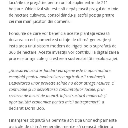
lucrările de pregătire pentru un lot suplimentar de 211
hectare. Obiectivul său este să depășească pragul de o mie
de hectare cultivate, consolidându-și astfel poziția printre
cei mai mari jucători din domeniu.
Fondurile de care vor beneficia aceste plantații vizează
dotarea cu echipamente și utilaje de ultimă generație și
instalarea unui sistem modern de irigații pe o suprafață de
366 de hectare. Aceste investiții vor contribui la digitalizarea
proceselor agricole și creșterea sustenabilității exploatației.
„Accesarea acestor fonduri europene este o oportunitate
esențială pentru modernizarea agriculturii românești.
Dezvoltarea unor proiecte solide nu doar atrage resurse, ci
contribuie și la dezvoltarea comunităților locale, prin
crearea de locuri de muncă, infrastructură modernă și
oportunități economice pentru micii antreprenori”
, a
declarat Dorin Bob.
Finanțarea obținută va permite achiziția unor echipamente
agricole de ultimă generație, menite să crească eficiența