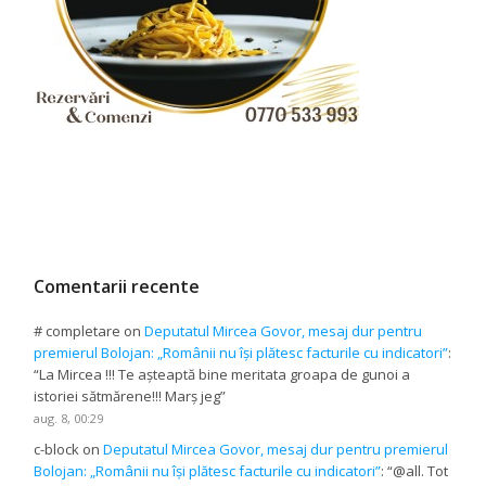
Comentarii recente
# completare
on
Deputatul Mircea Govor, mesaj dur pentru
premierul Bolojan: „Românii nu își plătesc facturile cu indicatori”
:
“
La Mircea !!! Te așteaptă bine meritata groapa de gunoi a
istoriei sătmărene!!! Marș jeg
”
aug. 8, 00:29
c-block
on
Deputatul Mircea Govor, mesaj dur pentru premierul
Bolojan: „Românii nu își plătesc facturile cu indicatori”
: “
@all. Tot