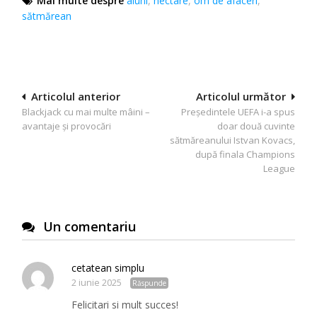
Mai multe despre
aluni
,
hectare
,
om de afaceri
,
sătmărean
Navigare
Articolul anterior
Articolul următor
Blackjack cu mai multe mâini –
Președintele UEFA i-a spus
în
avantaje și provocări
doar două cuvinte
articole
sătmăreanului Istvan Kovacs,
după finala Champions
League
Un comentariu
cetatean simplu
2 iunie 2025
Răspunde
Felicitari si mult succes!