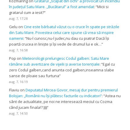
Kozmaring
on
Grătarul „scăpat din ochi” a provocat un incendiu
în județul Satu Mare. ,,Bucătarul” a fost amendat
: “
Micii si
gratarul cum a iesit?
”
aug. 7, 17:28
Gelu
on
Cine este bărbatul văzut cu o cruce în spate pe străzile
din Satu Mare. Povestea celui care spune că vrea să inspire
oamenii
: “
Nu-l cunosc,nu-l judec,nu dau cu piatra! Dacă își
poartă crucea in liniște și își vede de drumul lui e ok…
”
aug. 7, 16:58
Pop
on
Meteorologii prelungesc Codul galben: Satu Mare
rămâne sub avertizare de vijelii și averse torențiale
: “
Egal cu
zero Codul galben,cand anunta cod galben,inseamna slabe
sanse de ploaie sau furtuna
”
aug. 7, 16:19
Flaviu
on
Deputatul Mircea Govor, mesaj dur pentru premierul
Bolojan: „Românii nu își plătesc facturile cu indicatori”
: “
Astea nu
sânt de actualitate, pe noi ne interesează meciul cu Cozma
când jucam finala!?:))))
”
aug. 7, 14:50