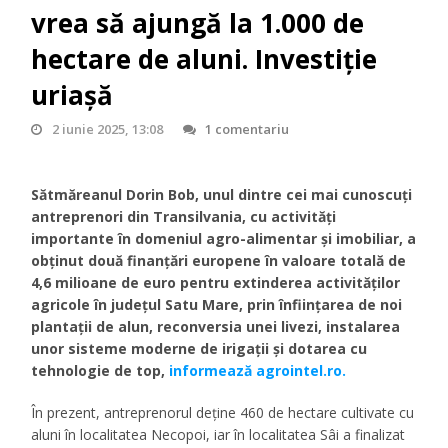
vrea să ajungă la 1.000 de
hectare de aluni. Investiție
uriașă
2 iunie 2025, 13:08
1 comentariu
Sătmăreanul Dorin Bob, unul dintre cei mai cunoscuți
antreprenori din Transilvania, cu activități
importante în domeniul agro-alimentar și imobiliar, a
obținut două finanțări europene în valoare totală de
4,6 milioane de euro pentru extinderea activităților
agricole în județul Satu Mare, prin înființarea de noi
plantații de alun, reconversia unei livezi, instalarea
unor sisteme moderne de irigații și dotarea cu
tehnologie de top,
informează agrointel.ro.
În prezent, antreprenorul deține 460 de hectare cultivate cu
aluni în localitatea Necopoi, iar în localitatea Sâi a finalizat