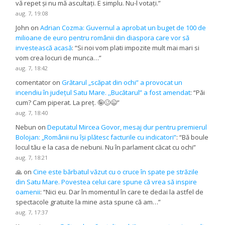
vă repet și nu mă ascultați. E simplu. Nu-l votați.
”
aug. 7, 19:08
John
on
Adrian Cozma: Guvernul a aprobat un buget de 100 de
milioane de euro pentru românii din diaspora care vor să
investească acasă
: “
Si noi vom plati impozite mult mai mari si
vom crea locuri de munca…
”
aug. 7, 18:42
comentator
on
Grătarul „scăpat din ochi” a provocat un
incendiu în județul Satu Mare. ,,Bucătarul” a fost amendat
: “
Păi
cum? Cam piperat. La preț. 🤪🥴😉
”
aug. 7, 18:40
Nebun
on
Deputatul Mircea Govor, mesaj dur pentru premierul
Bolojan: „Românii nu își plătesc facturile cu indicatori”
: “
Bă boule
locul tău e la casa de nebuni. Nu în parlament căcat cu ochi
”
aug. 7, 18:21
🙏
on
Cine este bărbatul văzut cu o cruce în spate pe străzile
din Satu Mare. Povestea celui care spune că vrea să inspire
oamenii
: “
Nici eu. Dar în momentul în care te dedai la astfel de
spectacole gratuite la mine asta spune că am…
”
aug. 7, 17:37