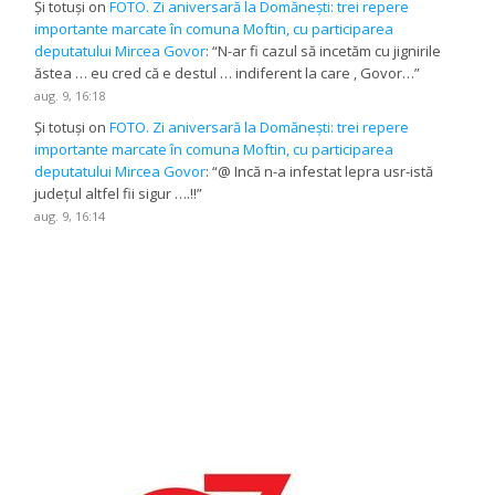
Și totuși
on
FOTO. Zi aniversară la Domănești: trei repere
importante marcate în comuna Moftin, cu participarea
deputatului Mircea Govor
: “
N-ar fi cazul să incetăm cu jignirile
ăstea … eu cred că e destul … indiferent la care , Govor…
”
aug. 9, 16:18
Și totuși
on
FOTO. Zi aniversară la Domănești: trei repere
importante marcate în comuna Moftin, cu participarea
deputatului Mircea Govor
: “
@ Incă n-a infestat lepra usr-istă
județul altfel fii sigur ….!!
”
aug. 9, 16:14