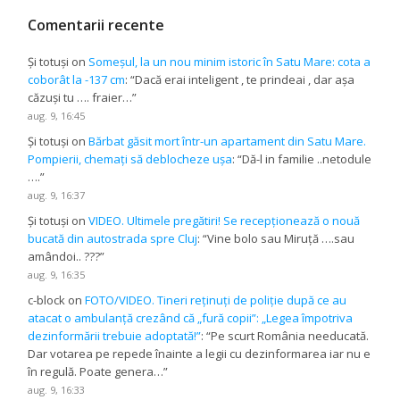
Comentarii recente
Și totuși
on
Someșul, la un nou minim istoric în Satu Mare: cota a
coborât la -137 cm
: “
Dacă erai inteligent , te prindeai , dar așa
căzuși tu …. fraier…
”
aug. 9, 16:45
Și totuși
on
Bărbat găsit mort într-un apartament din Satu Mare.
Pompierii, chemați să deblocheze ușa
: “
Dă-l in familie ..netodule
….
”
aug. 9, 16:37
Și totuși
on
VIDEO. Ultimele pregătiri! Se recepționează o nouă
bucată din autostrada spre Cluj
: “
Vine bolo sau Miruță ….sau
amândoi.. ???
”
aug. 9, 16:35
c-block
on
FOTO/VIDEO. Tineri reținuți de poliție după ce au
atacat o ambulanță crezând că „fură copii”: „Legea împotriva
dezinformării trebuie adoptată!”
: “
Pe scurt România needucată.
Dar votarea pe repede înainte a legii cu dezinformarea iar nu e
în regulă. Poate genera…
”
aug. 9, 16:33