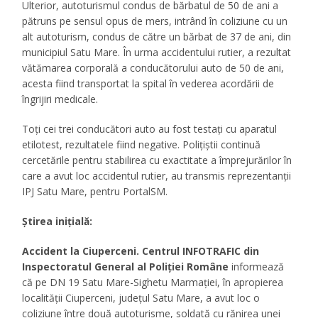
Ulterior, autoturismul condus de bărbatul de 50 de ani a
pătruns pe sensul opus de mers, intrând în coliziune cu un
alt autoturism, condus de către un bărbat de 37 de ani, din
municipiul Satu Mare. În urma accidentului rutier, a rezultat
vătămarea corporală a conducătorului auto de 50 de ani,
acesta fiind transportat la spital în vederea acordării de
îngrijiri medicale.
Toți cei trei conducători auto au fost testați cu aparatul
etilotest, rezultatele fiind negative. Polițiștii continuă
cercetările pentru stabilirea cu exactitate a împrejurărilor în
care a avut loc accidentul rutier, au transmis reprezentanții
IPJ Satu Mare, pentru PortalSM.
Știrea inițială:
Accident la Ciuperceni. Centrul INFOTRAFIC din
Inspectoratul General al Poliției Române
informează
că pe DN 19 Satu Mare-Sighetu Marmației, în apropierea
localității Ciuperceni, județul Satu Mare, a avut loc o
coliziune între două autoturisme, soldată cu rănirea unei