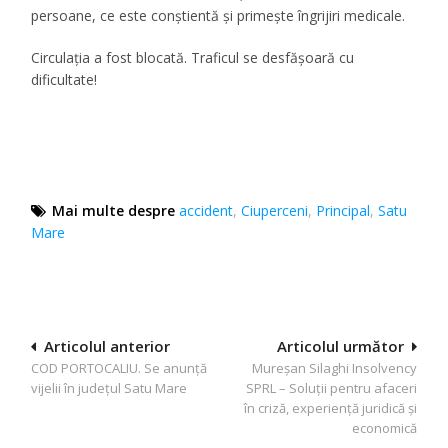
persoane, ce este conștientă și primește îngrijiri medicale.
Circulaţia a fost blocată. Traficul se desfăşoară cu
dificultate!
Mai multe despre
accident
,
Ciuperceni
,
Principal
,
Satu
Mare
Navigare
Articolul anterior
Articolul următor
COD PORTOCALIU. Se anunţă
Mureșan Silaghi Insolvency
în
vijelii în judeţul Satu Mare
SPRL – Soluții pentru afaceri
articole
în criză, experiență juridică şi
economică