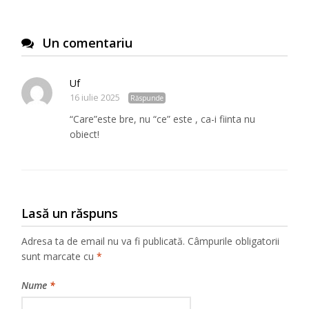
Un comentariu
Uf
16 iulie 2025
Răspunde
“Care”este bre, nu “ce” este , ca-i fiinta nu
obiect!
Lasă un răspuns
Adresa ta de email nu va fi publicată.
Câmpurile obligatorii
sunt marcate cu
*
Nume
*