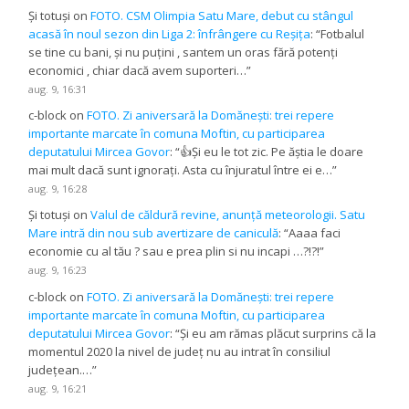
Și totuși
on
FOTO. CSM Olimpia Satu Mare, debut cu stângul
acasă în noul sezon din Liga 2: înfrângere cu Reșița
: “
Fotbalul
se tine cu bani, și nu puțini , santem un oras fără potenți
economici , chiar dacă avem suporteri…
”
aug. 9, 16:31
c-block
on
FOTO. Zi aniversară la Domănești: trei repere
importante marcate în comuna Moftin, cu participarea
deputatului Mircea Govor
: “
👍Și eu le tot zic. Pe ăștia le doare
mai mult dacă sunt ignorați. Asta cu înjuratul între ei e…
”
aug. 9, 16:28
Și totuși
on
Valul de căldură revine, anunță meteorologii. Satu
Mare intră din nou sub avertizare de caniculă
: “
Aaaa faci
economie cu al tău ? sau e prea plin si nu incapi …?!?!
”
aug. 9, 16:23
c-block
on
FOTO. Zi aniversară la Domănești: trei repere
importante marcate în comuna Moftin, cu participarea
deputatului Mircea Govor
: “
Și eu am rămas plăcut surprins că la
momentul 2020 la nivel de județ nu au intrat în consiliul
județean.…
”
aug. 9, 16:21