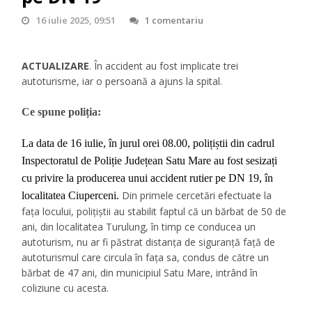
16 iulie 2025, 09:51
1 comentariu
ACTUALIZARE
. În accident au fost implicate trei
autoturisme, iar o persoană a ajuns la spital.
Ce spune poliția:
La data de 16 iulie, în jurul orei 08.00, polițiștii din cadrul
Inspectoratul de Poliție Județean Satu Mare au fost sesizați
cu privire la producerea unui accident rutier pe DN 19, în
Din primele cercetări efectuate la
localitatea Ciuperceni.
fața locului, polițiștii au stabilit faptul că un bărbat de 50 de
ani, din localitatea Turulung, în timp ce conducea un
autoturism, nu ar fi păstrat distanța de siguranță față de
autoturismul care circula în fața sa, condus de către un
bărbat de 47 ani, din municipiul Satu Mare, intrând în
coliziune cu acesta.