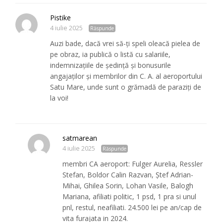
Pistike
4 iulie 2025
Răspunde
Auzi bade, dacă vrei să-ți speli oleacă pielea de
pe obraz, ia publică o listă cu salariile,
indemnizațiile de ședință și bonusurile
angajaților și membrilor din C. A. al aeroportului
Satu Mare, unde sunt o grămadă de paraziți de
la voi!
satmarean
4 iulie 2025
Răspunde
membri CA aeroport: Fulger Aurelia, Ressler
Stefan, Boldor Calin Razvan, Ștef Adrian-
Mihai, Ghilea Sorin, Lohan Vasile, Balogh
Mariana, afiliati politic, 1 psd, 1 pra si unul
pnl, restul, neafiliati. 24.500 lei pe an/cap de
vita furajata in 2024.