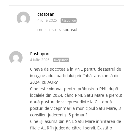
cetatean
4 iulie 2025
Răspunde
muist este raspunsul
Pashaport
4 iulie 2025
Răspunde
Cineva da socoteală în PNL pentru dezastrul de
imagine adus partidului prin înhăitarea, încă din
2024, cu AUR?
Cine este vinovat pentru prăbușirea PNL după
localele din 2024, când PNL Satu Mare a pierdut
două posturi de vicepreședinte la CJ , două
posturi de viceprimar la municipiul Satu Mare, 3
consilieri județeni și 5 primari?
Cine își asumă din PNL Satu Mare înființarea de
filiale AUR în județ de către liberali. Există o