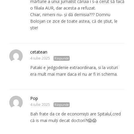
mărturie a unui jurnalist căruia i s-a cerut să facă
o filiala AUR, dar acesta a refuzat.
Chiar, nimeni nu- și dă demisia??? Domnu
Bolojan ce zice de toate astea, că de știut, le
știe!
cetatean
4 iulie 2025
Răspunde
Pataki e jedgodenie extraordinara, si la voturi
era mult mai mare daca el nu ar fi in schema.
Pop
4 iulie 2025
Răspunde
Bah frate da ce de economiști are Spitalul,cred
că is mai mulți decat doctori?!😱😱