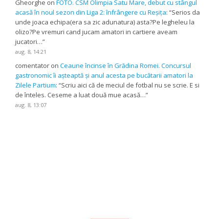
Gheorghe
on
FOTO. CSM Olimpia Satu Mare, debut cu stângul
acasă în noul sezon din Liga 2: înfrângere cu Reșița
: “
Serios da
unde joaca echipa(era sa zic adunatura) asta?Pe legheleu la
olizo?Pe vremuri cand jucam amatori in cartiere aveam
jucatori…
”
aug. 8, 14:21
comentator
on
Ceaune încinse în Grădina Romei. Concursul
gastronomic îi așteaptă și anul acesta pe bucătarii amatori la
Zilele Partium
: “
Scriu aici că de meciul de fotbal nu se scrie. E si
de înteles. Ceseme a luat două mue acasă…
”
aug. 8, 13:07