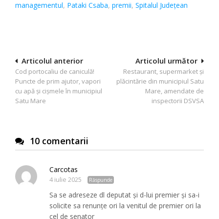
managementul
,
Pataki Csaba
,
premii
,
Spitalul Judeţean
Navigare
Articolul anterior
Articolul următor
Cod portocaliu de caniculă!
Restaurant, supermarket și
în
Puncte de prim ajutor, vapori
plăcintărie din municipiul Satu
articole
cu apă și cișmele în municipiul
Mare, amendate de
Satu Mare
inspectorii DSVSA
10 comentarii
Carcotas
4 iulie 2025
Răspunde
Sa se adreseze dl deputat și d-lui premier și sa-i
solicite sa renunțe ori la venitul de premier ori la
cel de senator