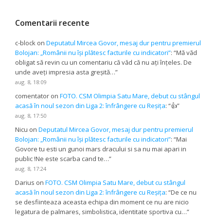
Comentarii recente
c-block
on
Deputatul Mircea Govor, mesaj dur pentru premierul
Bolojan: „Românii nu își plătesc facturile cu indicatori”
: “
Mă văd
obligat să revin cu un comentariu că văd că nu ați înțeles. De
unde aveți impresia asta greșită…
”
aug. 8, 18:09
comentator
on
FOTO. CSM Olimpia Satu Mare, debut cu stângul
acasă în noul sezon din Liga 2: înfrângere cu Reșița
: “
👍
”
aug. 8, 17:50
Nicu
on
Deputatul Mircea Govor, mesaj dur pentru premierul
Bolojan: „Românii nu își plătesc facturile cu indicatori”
: “
Mai
Govore tu esti un gunoi mars dracului si sa nu mai apari in
public !Ne este scarba cand te…
”
aug. 8, 17:24
Darius
on
FOTO. CSM Olimpia Satu Mare, debut cu stângul
acasă în noul sezon din Liga 2: înfrângere cu Reșița
: “
De ce nu
se desfiinteaza aceasta echipa din moment ce nu are nicio
legatura de palmares, simbolistica, identitate sportiva cu…
”