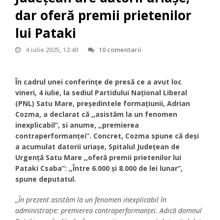
dar oferă premii prietenilor
lui Pataki
4 iulie 2025, 12:40
10 comentarii
În cadrul unei conferințe de presă ce a avut loc
vineri, 4 iulie, la sediul Partidului Național Liberal
(PNL) Satu Mare, președintele formațiunii, Adrian
Cozma, a declarat că ,,asistăm la un fenomen
inexplicabil”, si anume, ,,premierea
contraperformanței”. Concret, Cozma spune că deși
a acumulat datorii uriașe, Spitalul Județean de
Urgență Satu Mare ,,oferă premii prietenilor lui
Pataki Csaba”: ,,Între 6.000 și 8.000 de lei lunar”,
spune deputatul.
,,În prezent asistăm la un fenomen inexplicabil în
administrație: premierea contraperformanței. Adică domnul