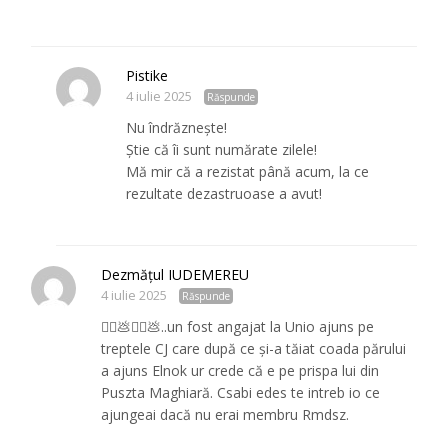
Pistike
4 iulie 2025
Răspunde
Nu îndrăznește!
Știe că îi sunt numărate zilele!
Mă mir că a rezistat până acum, la ce
rezultate dezastruoase a avut!
Dezmățul IUDEMEREU
4 iulie 2025
Răspunde
🤦‍♂️💩🤦‍♂️💩..un fost angajat la Unio ajuns pe
treptele CJ care după ce și-a tăiat coada părului
a ajuns Elnok ur crede că e pe prispa lui din
Puszta Maghiară. Csabi edes te intreb io ce
ajungeai dacă nu erai membru Rmdsz.