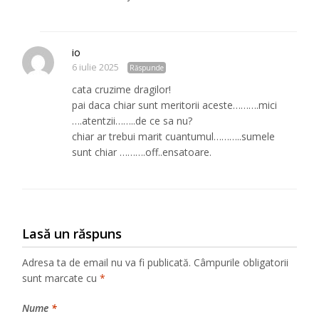
io
6 iulie 2025
Răspunde
cata cruzime dragilor!
pai daca chiar sunt meritorii aceste……….mici
….atentzii……..de ce sa nu?
chiar ar trebui marit cuantumul………..sumele
sunt chiar ……….off..ensatoare.
Lasă un răspuns
Adresa ta de email nu va fi publicată.
Câmpurile obligatorii
sunt marcate cu
*
Nume
*