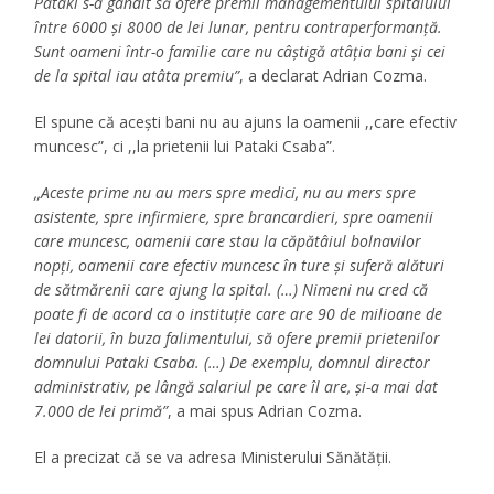
Pataki s-a gândit să ofere premii managementului spitalului
între 6000 și 8000 de lei lunar, pentru contraperformanță.
Sunt oameni într-o familie care nu câștigă atâția bani și cei
de la spital iau atâta premiu”
, a declarat Adrian Cozma.
El spune că acești bani nu au ajuns la oamenii ,,care efectiv
muncesc”, ci ,,la prietenii lui Pataki Csaba”.
,,Aceste prime nu au mers spre medici, nu au mers spre
asistente, spre infirmiere, spre brancardieri, spre oamenii
care muncesc, oamenii care stau la căpătâiul bolnavilor
nopți, oamenii care efectiv muncesc în ture și suferă alături
de sătmărenii care ajung la spital. (…) Nimeni nu cred că
poate fi de acord ca o instituție care are 90 de milioane de
lei datorii, în buza falimentului, să ofere premii prietenilor
domnului Pataki Csaba. (…) De exemplu, domnul director
administrativ, pe lângă salariul pe care îl are, și-a mai dat
7.000 de lei primă”
, a mai spus Adrian Cozma.
El a precizat că se va adresa Ministerului Sănătății.