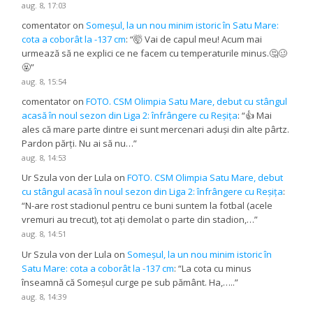
aug. 8, 17:03
comentator
on
Someșul, la un nou minim istoric în Satu Mare:
cota a coborât la -137 cm
: “
🤯 Vai de capul meu! Acum mai
urmează să ne explici ce ne facem cu temperaturile minus.🤔🥴
🤬
”
aug. 8, 15:54
comentator
on
FOTO. CSM Olimpia Satu Mare, debut cu stângul
acasă în noul sezon din Liga 2: înfrângere cu Reșița
: “
👍 Mai
ales că mare parte dintre ei sunt mercenari aduși din alte pârtz.
Pardon părți. Nu ai să nu…
”
aug. 8, 14:53
Ur Szula von der Lula
on
FOTO. CSM Olimpia Satu Mare, debut
cu stângul acasă în noul sezon din Liga 2: înfrângere cu Reșița
:
“
N-are rost stadionul pentru ce buni suntem la fotbal (acele
vremuri au trecut), tot ați demolat o parte din stadion,…
”
aug. 8, 14:51
Ur Szula von der Lula
on
Someșul, la un nou minim istoric în
Satu Mare: cota a coborât la -137 cm
: “
La cota cu minus
înseamnă că Someșul curge pe sub pământ. Ha,…..
”
aug. 8, 14:39