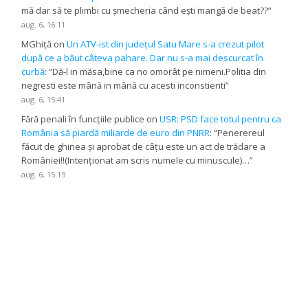
mă dar să te plimbi cu șmecheria când ești mangă de beat??
”
aug. 6, 16:11
MGhiță
on
Un ATV-ist din județul Satu Mare s-a crezut pilot
după ce a băut câteva pahare. Dar nu s-a mai descurcat în
curbă
: “
Dă-l in măsa,bine ca no omorât pe nimeni.Politia din
negresti este mână in mână cu acesti inconstienti
”
aug. 6, 15:41
Fără penali în funcțiile publice
on
USR: PSD face totul pentru ca
România să piardă miliarde de euro din PNRR
: “
Penerereul
făcut de ghinea și aprobat de câțu este un act de trădare a
României!!(Intenționat am scris numele cu minuscule)…
”
aug. 6, 15:19