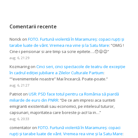
Comentarii recente
Norick
on
FOTO. Furtună violentă în Maramureș: copaci rupți și
tarabe luate de vânt. Vremea rea vine și la Satu Mare
: “
OMG !
Cine-i pensionar si are timp sa scrie epitete….😯😛😉
”
aug. 6, 21:29
Kozmaring
on
Cinci seri, cinci spectacole de teatru de excepție
în cadrul ediției jubiliare a Zilelor Culturale Partium
:
“
“evenimentele noastre” Mai încearcă. Poate-poate.
”
aug. 6, 21:27
Patriot
on
USR: PSD face totul pentru ca România să piardă
miliarde de euro din PNRR
: “
De ce am impresi aca sunteti
emigranti existentiali sau economici, pe intelesul tuturor,
capsunari, majoritatea care boreste p-aci! Ia in…
”
aug. 6, 20:33
comentator
on
FOTO. Furtună violentă în Maramureș: copaci
rupți și tarabe luate de vânt. Vremea rea vine și la Satu Mare
: