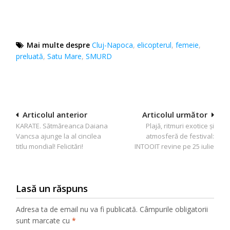
Mai multe despre
Cluj-Napoca
,
elicopterul
,
femeie
,
preluată
,
Satu Mare
,
SMURD
Navigare
Articolul anterior
Articolul următor
KARATE. Sătmăreanca Daiana
Plajă, ritmuri exotice și
în
Vancsa ajunge la al cincilea
atmosferă de festival:
articole
titlu mondial! Felicitări!
INTOOIT revine pe 25 iulie
Lasă un răspuns
Adresa ta de email nu va fi publicată.
Câmpurile obligatorii
sunt marcate cu
*