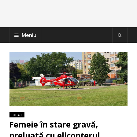
Meniu
LOCALE
Femeie în stare gravă,
preluată cu elicopterul