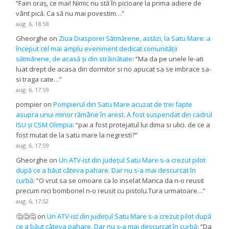
“
Fain oraș, ce mai! Nimic nu stă în picioare la prima adiere de
vânt pică. Ca să nu mai povestim…
”
aug. 6, 18:58
Gheorghe
on
Ziua Diasporei Sătmărene, astăzi, la Satu Mare: a
început cel mai amplu eveniment dedicat comunității
sătmărene, de acasă și din străinătate
: “
Ma da pe unele le-ati
luat drept de acasa din dormitor si no apucat sa se imbrace sa-
si traga cate…
”
aug. 6, 17:59
pompier
on
Pompierul din Satu Mare acuzat de trei fapte
asupra unui minor rămâne în arest. A fost suspendat din cadrul
ISU și CSM Olimpia
: “
pai a fost protejatul lui dima si ulici. de ce a
fost mutat de la satu mare la negresti?
”
aug. 6, 17:59
Gheorghe
on
Un ATV-ist din județul Satu Mare s-a crezut pilot
după ce a băut câteva pahare. Dar nu s-a mai descurcat în
curbă
: “
O vrut sa se omoare ca lo inselat Marica da n-o reusit
precum nici bombonel n-o reusit cu pistolu.Tura urmatoare…
”
aug. 6, 17:52
🤔🤔🤔
on
Un ATV-ist din județul Satu Mare s-a crezut pilot după
ce a băut câteva pahare. Dar nu s-a mai descurcat în curbă
: “
Da