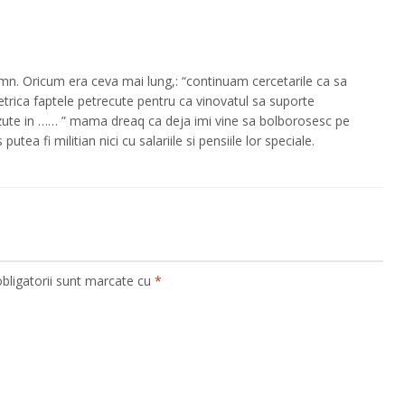
emn. Oricum era ceva mai lung,: “continuam cercetarile ca sa
metrica faptele petrecute pentru ca vinovatul sa suporte
azute in …… ” mama dreaq ca deja imi vine sa bolborosesc pe
utea fi militian nici cu salariile si pensiile lor speciale.
bligatorii sunt marcate cu
*