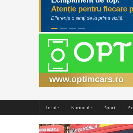
Locale
Naţionale
Sport
Ex