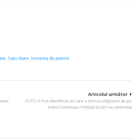
eie
,
Satu Mare
,
trecerea de pietoni
Articolul următor
 Mare.
FOTO. A fost identificat cel care a distrus stâlpișorii de pe
malul Someșului. Polițiștii locali l-au amendat