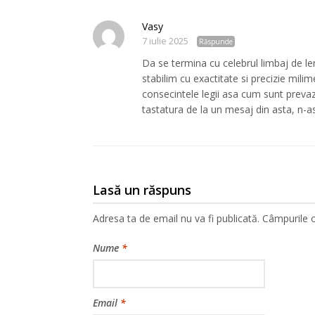
Vasy
7 iulie 2025
Răspunde
Da se termina cu celebrul limbaj de l
stabilim cu exactitate si precizie mili
consecintele legii asa cum sunt prev
tastatura de la un mesaj din asta, n-as p
Lasă un răspuns
Adresa ta de email nu va fi publicată.
Câmpurile o
Nume
*
Email
*