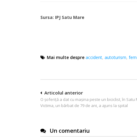
Sursa: IPJ Satu Mare
Mai multe despre
accident
,
autoturism
,
fem
Navigare
Articolul anterior
O șoferiță a dat cu mașina peste un biciclist, în Satu
în
Victima, un bărbat de 79 de ani, a ajuns la spital
articole
Un comentariu