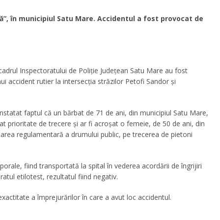
ă”, în municipiul Satu Mare. Accidentul a fost provocat de
din cadrul Inspectoratului de Poliție Județean Satu Mare au fost
ui accident rutier la intersecția străzilor Petofi Sandor și
 constatat faptul că un bărbat de 71 de ani, din municipiul Satu Mare,
 prioritate de trecere și ar fi acroșat o femeie, de 50 de ani, din
sarea regulamentară a drumului public, pe trecerea de pietoni
rale, fiind transportată la spital în vederea acordării de îngrijiri
ul etilotest, rezultatul fiind negativ.
 exactitate a împrejurărilor în care a avut loc accidentul.