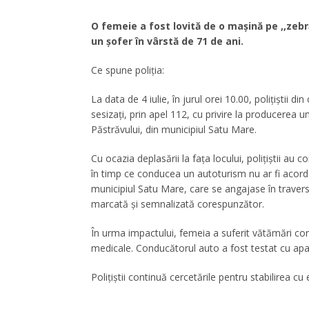
O femeie a fost lovită de o mașină pe ,,zebr
un șofer în vârstă de 71 de ani.
Ce spune poliția:
La data de 4 iulie, în jurul orei 10.00, polițiștii 
sesizați, prin apel 112, cu privire la producerea un
Păstrăvului, din municipiul Satu Mare.
Cu ocazia deplasării la fața locului, polițiștii au
în timp ce conducea un autoturism nu ar fi acordat
municipiul Satu Mare, care se angajase în traver
marcată și semnalizată corespunzător.
În urma impactului, femeia a suferit vătămări corpo
medicale. Conducătorul auto a fost testat cu aparat
Polițiștii continuă cercetările pentru stabilirea cu