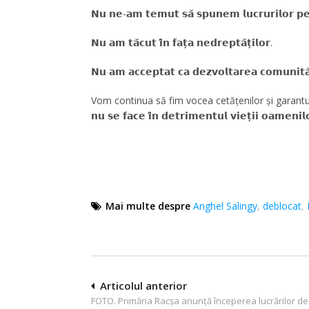
𝗡𝘂 𝗻𝗲-𝗮𝗺 𝘁𝗲𝗺𝘂𝘁 𝘀𝗮̆ 𝘀𝗽𝘂𝗻𝗲𝗺 𝗹𝘂𝗰𝗿𝘂𝗿𝗶𝗹𝗼𝗿 𝗽
𝗡𝘂 𝗮𝗺 𝘁𝗮̆𝗰𝘂𝘁 𝗶̂𝗻 𝗳𝗮𝘁̦𝗮 𝗻𝗲𝗱𝗿𝗲𝗽𝘁𝗮̆𝘁̦𝗶𝗹𝗼𝗿.
𝗡𝘂 𝗮𝗺 𝗮𝗰𝗰𝗲𝗽𝘁𝗮𝘁 𝗰𝗮 𝗱𝗲𝘇𝘃𝗼𝗹𝘁𝗮𝗿𝗲𝗮 𝗰𝗼𝗺𝘂𝗻𝗶𝘁𝗮̆𝘁̦𝗶
Vom continua să fim vocea cetățenilor și garantul unei guv
𝗻𝘂 𝘀𝗲 𝗳𝗮𝗰𝗲 𝗶̂𝗻 𝗱𝗲𝘁𝗿𝗶𝗺𝗲𝗻𝘁𝘂𝗹 𝘃𝗶𝗲𝘁̦𝗶𝗶 𝗼𝗮𝗺𝗲𝗻𝗶𝗹
Mai multe despre
Anghel Salingy
,
deblocat
,
Navigare
Articolul anterior
FOTO. Primăria Racșa anunță începerea lucrărilor de
în