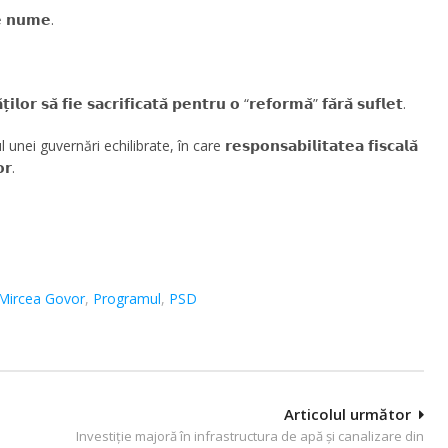
𝗲 𝗻𝘂𝗺𝗲.
𝗼𝗿 𝘀𝗮̆ 𝗳𝗶𝗲 𝘀𝗮𝗰𝗿𝗶𝗳𝗶𝗰𝗮𝘁𝗮̆ 𝗽𝗲𝗻𝘁𝗿𝘂 𝗼 “𝗿𝗲𝗳𝗼𝗿𝗺𝗮̆” 𝗳𝗮̆𝗿𝗮̆ 𝘀𝘂𝗳𝗹𝗲𝘁.
ernări echilibrate, în care 𝗿𝗲𝘀𝗽𝗼𝗻𝘀𝗮𝗯𝗶𝗹𝗶𝘁𝗮𝘁𝗲𝗮 𝗳𝗶𝘀𝗰𝗮𝗹𝗮̆
𝗿.
Mircea Govor
,
Programul
,
PSD
Articolul următor
Investiție majoră în infrastructura de apă și canalizare din