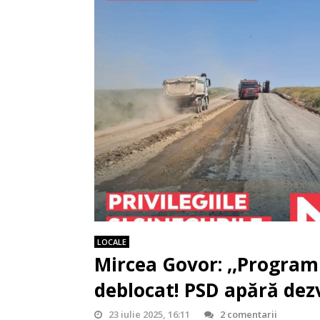
LOCALE
Mircea Govor: ,,Program
deblocat! PSD apără dez
23 iulie 2025, 16:11
2 comentarii