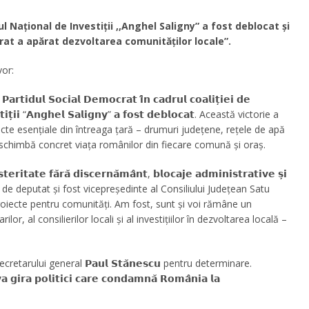
Național de Investiții ,,Anghel Saligny” a fost deblocat și
rat a apărat dezvoltarea comunităților locale”.
or:
𝗮𝗿𝘁𝗶𝗱𝘂𝗹 𝗦𝗼𝗰𝗶𝗮𝗹 𝗗𝗲𝗺𝗼𝗰𝗿𝗮𝘁 𝗶̂𝗻 𝗰𝗮𝗱𝗿𝘂𝗹 𝗰𝗼𝗮𝗹𝗶𝘁̦𝗶𝗲𝗶 𝗱𝗲
𝘁𝗶𝘁̦𝗶𝗶 “𝗔𝗻𝗴𝗵𝗲𝗹 𝗦𝗮𝗹𝗶𝗴𝗻𝘆” 𝗮 𝗳𝗼𝘀𝘁 𝗱𝗲𝗯𝗹𝗼𝗰𝗮𝘁. Această victorie a
ecte esențiale din întreaga țară – drumuri județene, rețele de apă
e schimbă concret viața românilor din fiecare comună și oraș.
𝘁𝗲 𝗳𝗮̆𝗿𝗮̆ 𝗱𝗶𝘀𝗰𝗲𝗿𝗻𝗮̆𝗺𝗮̂𝗻𝘁, 𝗯𝗹𝗼𝗰𝗮𝗷𝗲 𝗮𝗱𝗺𝗶𝗻𝗶𝘀𝘁𝗿𝗮𝘁𝗶𝘃𝗲 𝘀̦𝗶
𝗶. În calitate de deputat și fost vicepreședinte al Consiliului Județean Satu
oiecte pentru comunități. Am fost, sunt și voi rămâne un
ilor, al consilierilor locali și al investițiilor în dezvoltarea locală –
secretarului general 𝗣𝗮𝘂𝗹 𝗦𝘁𝗮̆𝗻𝗲𝘀𝗰𝘂 pentru determinare.
𝗽𝗼𝗹𝗶𝘁𝗶𝗰𝗶 𝗰𝗮𝗿𝗲 𝗰𝗼𝗻𝗱𝗮𝗺𝗻𝗮̆ 𝗥𝗼𝗺𝗮̂𝗻𝗶𝗮 𝗹𝗮