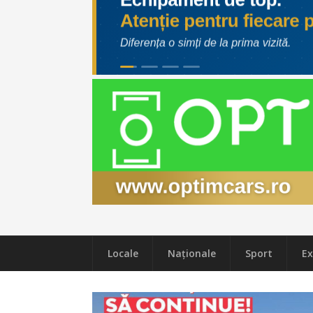
Locale
Naţionale
Sport
Ex