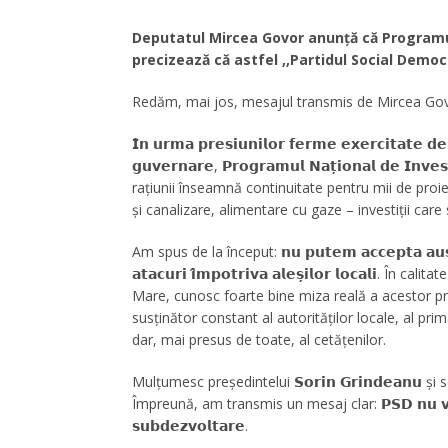
Deputatul Mircea Govor anunță că Programul 
precizează că astfel ,,Partidul Social Democ
Redăm, mai jos, mesajul transmis de Mircea Gov
𝗜̂𝗻 𝘂𝗿𝗺𝗮 𝗽𝗿𝗲𝘀𝗶𝘂𝗻𝗶𝗹𝗼𝗿 𝗳𝗲𝗿𝗺𝗲 𝗲𝘅𝗲𝗿𝗰𝗶𝘁𝗮𝘁𝗲 𝗱𝗲 
𝗴𝘂𝘃𝗲𝗿𝗻𝗮𝗿𝗲, 𝗣𝗿𝗼𝗴𝗿𝗮𝗺𝘂𝗹 𝗡𝗮𝘁̦𝗶𝗼𝗻𝗮𝗹 𝗱𝗲 𝗜𝗻𝘃𝗲
rațiunii înseamnă continuitate pentru mii de proi
și canalizare, alimentare cu gaze – investiții car
Am spus de la început: 𝗻𝘂 𝗽𝘂𝘁𝗲𝗺 𝗮𝗰𝗰𝗲𝗽𝘁𝗮 𝗮𝘂𝘀𝘁𝗲𝗿𝗶𝘁
𝗮𝘁𝗮𝗰𝘂𝗿𝗶 𝗶̂𝗺𝗽𝗼𝘁𝗿𝗶𝘃𝗮 𝗮𝗹𝗲𝘀̦𝗶𝗹𝗼𝗿 𝗹𝗼𝗰𝗮𝗹
Mare, cunosc foarte bine miza reală a acestor pr
susținător constant al autorităților locale, al primar
dar, mai presus de toate, al cetățenilor.
Mulțumesc președintelui 𝗦𝗼𝗿𝗶𝗻 𝗚𝗿𝗶𝗻𝗱𝗲𝗮𝗻𝘂 și 
Împreună, am transmis un mesaj clar: 𝗣𝗦𝗗 𝗻𝘂 𝘃𝗮 𝗴𝗶𝗿𝗮 
𝘀𝘂𝗯𝗱𝗲𝘇𝘃𝗼𝗹𝘁𝗮𝗿𝗲.