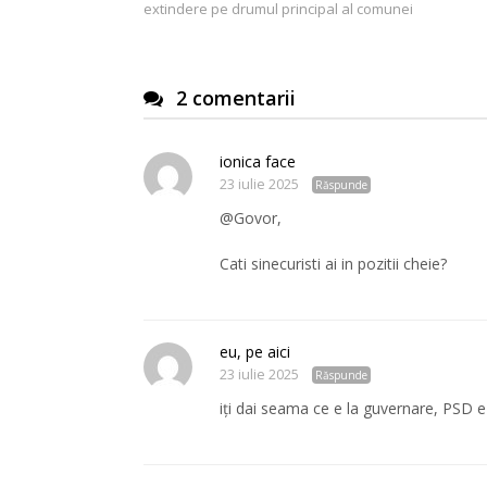
extindere pe drumul principal al comunei
articole
2 comentarii
ionica face
23 iulie 2025
Răspunde
@Govor,
Cati sinecuristi ai in pozitii cheie?
eu, pe aici
23 iulie 2025
Răspunde
iți dai seama ce e la guvernare, PSD e