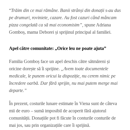
“
Trăim din ce mai rămâne. Banii strânși din donații s-au dus
pe drumuri, roviniete, cazare. Au fost cazuri când mâncam
pizza congelată ca să mai economisim”,
spune Adriana
Gomboș, mama Deborei și sprijinul principal al familiei.
Apel către comunitate: „Orice leu ne poate ajuta”
Familia Gomboș face un apel deschis către sătmăreni și
oricine dorește să îi sprijine.
„Avem toate documentele
medicale, le punem oricui la dispoziție, nu cerem nimic pe
încredere oarbă. Dar fără sprijin, nu mai putem merge mai
departe.”
În prezent, costurile lunare estimate în Viena sunt de câteva
mii de euro – sumă imposibil de acoperit fără ajutorul
comunității. Donațiile pot fi făcute în conturile conturile de
mai jos, sau prin organizațiile care îi sprijină.