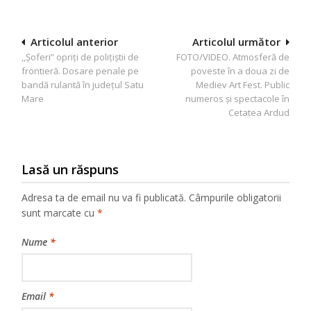
Navigare
Articolul anterior
Articolul următor
,,Șoferi” opriți de polițiștii de
FOTO/VIDEO. Atmosferă de
în
frontieră. Dosare penale pe
poveste în a doua zi de
articole
bandă rulantă în județul Satu
Mediev Art Fest. Public
Mare
numeros și spectacole în
Cetatea Ardud
Lasă un răspuns
Adresa ta de email nu va fi publicată.
Câmpurile obligatorii
sunt marcate cu
*
Nume
*
Email
*