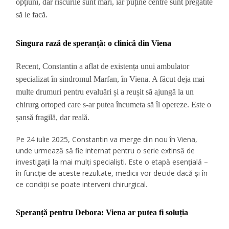
opțiuni, dar riscurile sunt mari, iar puține centre sunt pregătite
să le facă.
Singura rază de speranță: o clinică din Viena
Recent, Constantin a aflat de existența unui ambulator
specializat în sindromul Marfan, în Viena. A făcut deja mai
multe drumuri pentru evaluări și a reușit să ajungă la un
chirurg ortoped care s-ar putea încumeta să îl opereze. Este o
șansă fragilă, dar reală.
Pe 24 iulie 2025, Constantin va merge din nou în Viena,
unde urmează să fie internat pentru o serie extinsă de
investigații la mai mulți specialiști. Este o etapă esențială –
în funcție de aceste rezultate, medicii vor decide dacă și în
ce condiții se poate interveni chirurgical.
Speranță pentru Debora: Viena ar putea fi soluția