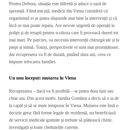
Pentru Debora, situația este diferită și aduce o rază de
speranță. Fiind micuță, medicii din Viena consideră că
organismul ei ar putea răspunde mai bine la intervenții și că
încă se mai poate repara. Are nevoie urgentă de operații la
polipi și de terapii pentru scolioza care îi provoacă dureri tot
mai mari. Pe parcurs, va necesita intervenții chirurgicale și la
piept și inimă. Totuși, perspectivele ei sunt mai promițătoare,
dar recuperarea va fi de durată, putând dura ani, ceea ce
impune relocarea familiei.
Un nou început: mutarea în Viena
Recuperarea – dacă va fi posibilă – ar putea dura luni sau
chiar ani. Din acest motiv, familia Gomboș a decis să o ia de
la capăt și să se mute temporar în Viena. Mutarea este însă o
decizie grea: fără forme legale de rezidență, nu beneficiază
de servicii medicale gratuite și trebuie să plătească chirie,
investigații și toate cheltuielile curente.