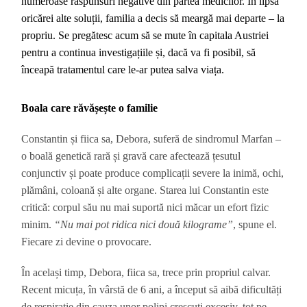
numeroase răspunsuri negative din partea medicilor. În lipsa
oricărei alte soluții, familia a decis să meargă mai departe – la
propriu. Se pregătesc acum să se mute în capitala Austriei
pentru a continua investigațiile și, dacă va fi posibil, să
înceapă tratamentul care le-ar putea salva viața.
Boala care răvășește o familie
Constantin și fiica sa, Debora, suferă de sindromul Marfan –
o boală genetică rară și gravă care afectează țesutul
conjunctiv și poate produce complicații severe la inimă, ochi,
plămâni, coloană și alte organe. Starea lui Constantin este
critică: corpul său nu mai suportă nici măcar un efort fizic
minim.
“Nu mai pot ridica nici două kilograme”
, spune el.
Fiecare zi devine o provocare.
În același timp, Debora, fiica sa, trece prin propriul calvar.
Recent micuța, în vârstă de 6 ani, a început să aibă dificultăți
de respirație din cauza unor polipi crescuți excesiv, tot pe