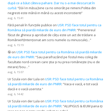
după ce a băut câteva pahare. Dar nu s-a mai descurcat în
curbă
: “
Dă-l in măsa,bine ca no omorât pe nimeni.Politia din
negresti este mână in mână cu acesti inconstienti
”
aug. 6, 15:41
Fără penali în funcțiile publice
on
USR: PSD face totul pentru ca
România să piardă miliarde de euro din PNRR
: “
Penerereul
făcut de ghinea și aprobat de câțu este un act de trădare a
României!!(Intenționat am scris numele cu minuscule)…
”
aug. 6, 15:19
🤪
on
USR: PSD face totul pentru ca România să piardă miliarde
de euro din PNRR
: “
Sau parafrazând pe fostul meu coleg de
facultate nord-corean care știa și nu prea românește (nu e de
mirare) ‘bou…
”
aug. 6, 15:07
Ur Szula von der Lula
on
USR: PSD face totul pentru ca România
să piardă miliarde de euro din PNRR
: “
Vaca e vacă, e tot vacă
dacă e o vacă userista.
”
aug. 6, 14:42
Ur Szula von der Lula
on
USR: PSD face totul pentru ca România
să piardă miliarde de euro din PNRR
: “
ALUPIGUS & IEUM pana iți