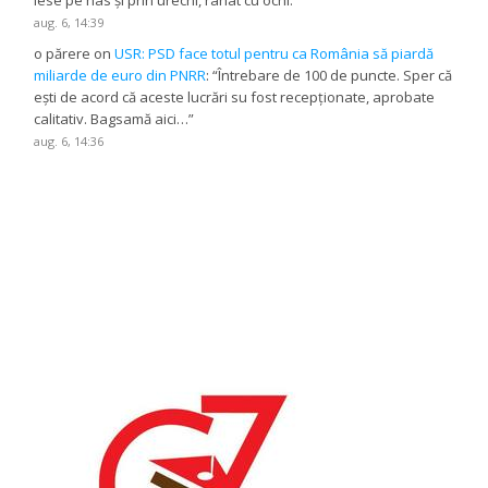
iese pe nas și prin urechi, rahat cu ochi.
”
aug. 6, 14:39
o părere
on
USR: PSD face totul pentru ca România să piardă
miliarde de euro din PNRR
: “
Întrebare de 100 de puncte. Sper că
ești de acord că aceste lucrări su fost recepționate, aprobate
calitativ. Bagsamă aici…
”
aug. 6, 14:36