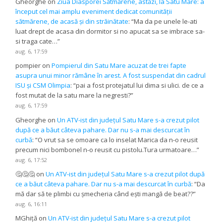
Gheorghe
on
Ziua Diasporei Sătmărene, astăzi, la Satu Mare: a
început cel mai amplu eveniment dedicat comunității
sătmărene, de acasă și din străinătate
: “
Ma da pe unele le-ati
luat drept de acasa din dormitor si no apucat sa se imbrace sa-
si traga cate…
”
aug. 6, 17:59
pompier
on
Pompierul din Satu Mare acuzat de trei fapte
asupra unui minor rămâne în arest. A fost suspendat din cadrul
ISU și CSM Olimpia
: “
pai a fost protejatul lui dima si ulici. de ce a
fost mutat de la satu mare la negresti?
”
aug. 6, 17:59
Gheorghe
on
Un ATV-ist din județul Satu Mare s-a crezut pilot
după ce a băut câteva pahare. Dar nu s-a mai descurcat în
curbă
: “
O vrut sa se omoare ca lo inselat Marica da n-o reusit
precum nici bombonel n-o reusit cu pistolu.Tura urmatoare…
”
aug. 6, 17:52
🤔🤔🤔
on
Un ATV-ist din județul Satu Mare s-a crezut pilot după
ce a băut câteva pahare. Dar nu s-a mai descurcat în curbă
: “
Da
mă dar să te plimbi cu șmecheria când ești mangă de beat??
”
aug. 6, 16:11
MGhiță
on
Un ATV-ist din județul Satu Mare s-a crezut pilot