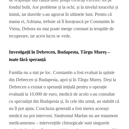
fondul bolii. Are probleme și la ochi, și la nivelul toracelui și
inimii, iar durerile s-au agravat în ultimele luni. Pentru că
mama ei, Adriana, trebuie să îl însoțească pe Constantin în
Viena, Debora nu mai poate merge constant la terapiile de
recuperare, iar acest lucru se vede.
Investigații în Debrecen, Budapesta, Târgu Mureș –
toate fără speranță
Familia nu a stat pe loc. Constantin a fost evaluat la spitale
din Debrecen și Budapesta, apoi și în Târgu Mureș. Deși la
Debrecen a existat o speranță inițială pentru o operație
evaluată la 10.000 de euro, medicii de acolo s-au consultat
cu specialiști din Budapesta și, în cele din urmă, au stabilit că
nu îl pot ajuta. Concluzia generală a fost mereu aceeași:
medicii nu pot interveni. Sindromul Marfan nu are tratament
medicamentos – intervențiile chirurgicale sunt singurele