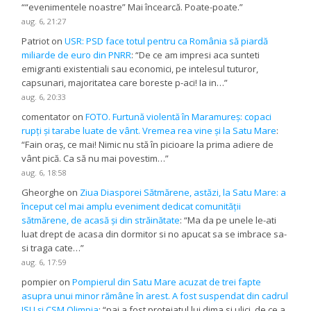
“
“evenimentele noastre” Mai încearcă. Poate-poate.
”
aug. 6, 21:27
Patriot
on
USR: PSD face totul pentru ca România să piardă
miliarde de euro din PNRR
: “
De ce am impresi aca sunteti
emigranti existentiali sau economici, pe intelesul tuturor,
capsunari, majoritatea care boreste p-aci! Ia in…
”
aug. 6, 20:33
comentator
on
FOTO. Furtună violentă în Maramureș: copaci
rupți și tarabe luate de vânt. Vremea rea vine și la Satu Mare
:
“
Fain oraș, ce mai! Nimic nu stă în picioare la prima adiere de
vânt pică. Ca să nu mai povestim…
”
aug. 6, 18:58
Gheorghe
on
Ziua Diasporei Sătmărene, astăzi, la Satu Mare: a
început cel mai amplu eveniment dedicat comunității
sătmărene, de acasă și din străinătate
: “
Ma da pe unele le-ati
luat drept de acasa din dormitor si no apucat sa se imbrace sa-
si traga cate…
”
aug. 6, 17:59
pompier
on
Pompierul din Satu Mare acuzat de trei fapte
asupra unui minor rămâne în arest. A fost suspendat din cadrul
ISU și CSM Olimpia
: “
pai a fost protejatul lui dima si ulici. de ce a