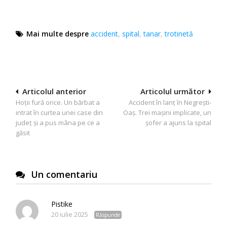
Mai multe despre
accident
,
spital
,
tanar
,
trotinetă
Navigare
Articolul anterior
Articolul următor
Hoții fură orice. Un bărbat a
Accident în lanț în Negrești-
în
intrat în curtea unei case din
Oaș. Trei mașini implicate, un
articole
județ și a pus mâna pe ce a
șofer a ajuns la spital
găsit
Un comentariu
Pistike
20 iulie 2025
Răspunde