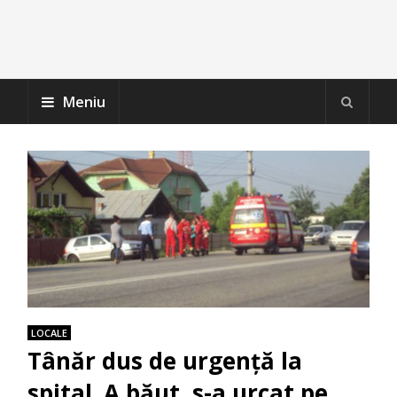
Meniu
LOCALE
Tânăr dus de urgență la
spital. A băut, s-a urcat pe