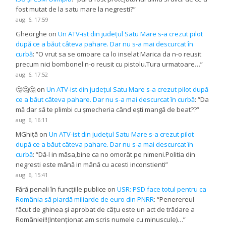
fost mutat de la satu mare la negresti?
”
aug. 6, 17:59
Gheorghe
on
Un ATV-ist din județul Satu Mare s-a crezut pilot
după ce a băut câteva pahare. Dar nu s-a mai descurcat în
curbă
: “
O vrut sa se omoare ca lo inselat Marica da n-o reusit
precum nici bombonel n-o reusit cu pistolu.Tura urmatoare…
”
aug. 6, 17:52
🤔🤔🤔
on
Un ATV-ist din județul Satu Mare s-a crezut pilot după
ce a băut câteva pahare. Dar nu s-a mai descurcat în curbă
: “
Da
mă dar să te plimbi cu șmecheria când ești mangă de beat??
”
aug. 6, 16:11
MGhiță
on
Un ATV-ist din județul Satu Mare s-a crezut pilot
după ce a băut câteva pahare. Dar nu s-a mai descurcat în
curbă
: “
Dă-l in măsa,bine ca no omorât pe nimeni.Politia din
negresti este mână in mână cu acesti inconstienti
”
aug. 6, 15:41
Fără penali în funcțiile publice
on
USR: PSD face totul pentru ca
România să piardă miliarde de euro din PNRR
: “
Penerereul
făcut de ghinea și aprobat de câțu este un act de trădare a
României!!(Intenționat am scris numele cu minuscule)…
”