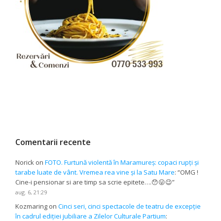
Comentarii recente
Norick
on
FOTO. Furtună violentă în Maramureș: copaci rupți și
tarabe luate de vânt. Vremea rea vine și la Satu Mare
: “
OMG !
Cine-i pensionar si are timp sa scrie epitete….😯😛😉
”
aug. 6, 21:29
Kozmaring
on
Cinci seri, cinci spectacole de teatru de excepție
în cadrul ediției jubiliare a Zilelor Culturale Partium
: