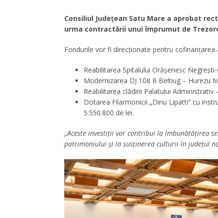
Consiliul Județean Satu Mare a aprobat rect
urma contractării unui împrumut de Trezoreri
Fondurile vor fi direcționate pentru cofinanțarea a
Reabilitarea Spitalului Orășenesc Negrești
Modernizarea DJ 108 R Beltiug – Hurezu M
Reabilitarea clădirii Palatului Administrativ 
Dotarea Filarmonicii „Dinu Lipatti” cu inst
5.550.800 de lei.
,,Aceste investiții vor contribui la îmbunătățirea se
patrimoniului și la susținerea culturii în județul n