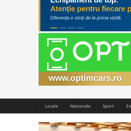
Locale
Naţionale
Sport
Ex