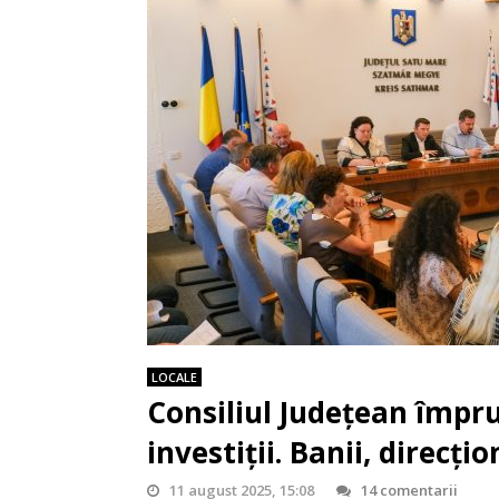
LOCALE
Consiliul Județean împr
investiții. Banii, direcți
11 august 2025, 15:08
14 comentarii