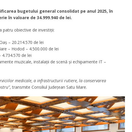
ificarea bugetului general consolidat pe anul 2025, în
e în valoare de 34.999.940 de lei.
 patru obiective de investiții:
-Oaș – 20.214.570 de lei
are – Hodod – 4.500.000 de lei
– 4.734.570 de lei
rumente muzicale, instalații de scenă și echipamente IT –
rviciilor medicale, a infrastructurii rutiere, la conservarea
ostru”
, transmite Consiliul Județean Satu Mare.