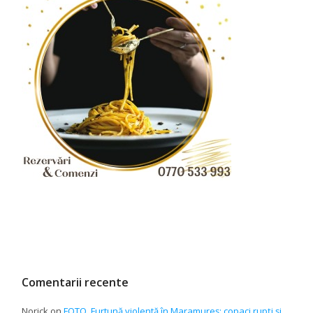
Comentarii recente
Norick
on
FOTO. Furtună violentă în Maramureș: copaci rupți și