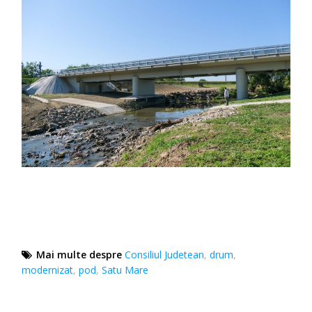
Mai multe despre
Consiliul Judetean
,
drum
,
modernizat
,
pod
,
Satu Mare