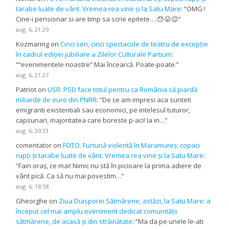
tarabe luate de vânt. Vremea rea vine și la Satu Mare
: “
OMG !
Cine-i pensionar si are timp sa scrie epitete….😯😛😉
”
aug. 6, 21:29
Kozmaring
on
Cinci seri, cinci spectacole de teatru de excepție
în cadrul ediției jubiliare a Zilelor Culturale Partium
:
“
“evenimentele noastre” Mai încearcă. Poate-poate.
”
aug. 6, 21:27
Patriot
on
USR: PSD face totul pentru ca România să piardă
miliarde de euro din PNRR
: “
De ce am impresi aca sunteti
emigranti existentiali sau economici, pe intelesul tuturor,
capsunari, majoritatea care boreste p-aci! Ia in…
”
aug. 6, 20:33
comentator
on
FOTO. Furtună violentă în Maramureș: copaci
rupți și tarabe luate de vânt. Vremea rea vine și la Satu Mare
:
“
Fain oraș, ce mai! Nimic nu stă în picioare la prima adiere de
vânt pică. Ca să nu mai povestim…
”
aug. 6, 18:58
Gheorghe
on
Ziua Diasporei Sătmărene, astăzi, la Satu Mare: a
început cel mai amplu eveniment dedicat comunității
sătmărene, de acasă și din străinătate
: “
Ma da pe unele le-ati