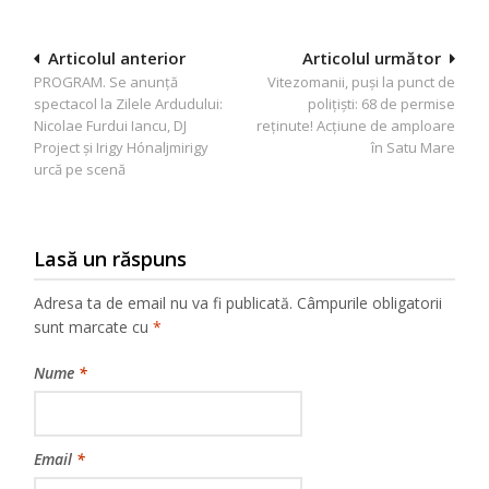
Navigare
Articolul anterior
Articolul următor
PROGRAM. Se anunță
Vitezomanii, puși la punct de
în
spectacol la Zilele Ardudului:
polițiști: 68 de permise
articole
Nicolae Furdui Iancu, DJ
reținute! Acțiune de amploare
Project și Irigy Hónaljmirigy
în Satu Mare
urcă pe scenă
Lasă un răspuns
Adresa ta de email nu va fi publicată.
Câmpurile obligatorii
sunt marcate cu
*
Nume
*
Email
*