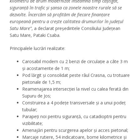
kilometru de drum modernizat înseamnă timp câștigat,
siguranță în trafic și șansa ca zonele noastre rurale să se
dezvolte. Încercăm să profităm de fiecare finanțare
europeană pentru a crește calitatea drumurilor în județul
Satu Mare”
, a declarat președintele Consiliului Județean
Satu Mare, Pataki Csaba.
Principalele lucrări realizate:
Carosabil modern cu 2 benzi de circulație a câte 3 m
și acostamente de 1 m;
Pod lărgit și consolidat peste râul Crasna, cu trotuare
pietonale de 1,5 m;
Reamenajarea intersecției la nivel cu calea ferată din
Supuru de Jos;
Construirea a 4 podețe transversale și a unui podeț
tubular;
Parapeți noi pentru siguranță, cu catadioptrii pentru
vizibilitate;
Amenajări pentru scurgerea apelor și acces pietonal;
Marcaje rutiere, 54 indicatoare, borne kilometrice și