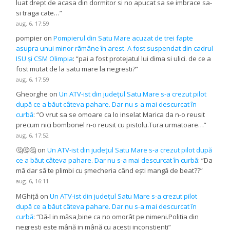
luat drept de acasa din dormitor si no apucat sa se imbrace sa-
si traga cate…
”
aug. 6, 17:59
pompier
on
Pompierul din Satu Mare acuzat de trei fapte
asupra unui minor rămâne în arest. A fost suspendat din cadrul
ISU și CSM Olimpia
: “
pai a fost protejatul lui dima si ulici. de ce a
fost mutat de la satu mare la negresti?
”
aug. 6, 17:59
Gheorghe
on
Un ATV-ist din județul Satu Mare s-a crezut pilot
după ce a băut câteva pahare. Dar nu s-a mai descurcat în
curbă
: “
O vrut sa se omoare ca lo inselat Marica da n-o reusit
precum nici bombonel n-o reusit cu pistolu.Tura urmatoare…
”
aug. 6, 17:52
🤔🤔🤔
on
Un ATV-ist din județul Satu Mare s-a crezut pilot după
ce a băut câteva pahare. Dar nu s-a mai descurcat în curbă
: “
Da
mă dar să te plimbi cu șmecheria când ești mangă de beat??
”
aug. 6, 16:11
MGhiță
on
Un ATV-ist din județul Satu Mare s-a crezut pilot
după ce a băut câteva pahare. Dar nu s-a mai descurcat în
curbă
: “
Dă-l in măsa,bine ca no omorât pe nimeni.Politia din
negresti este mână in mână cu acesti inconstienti
”