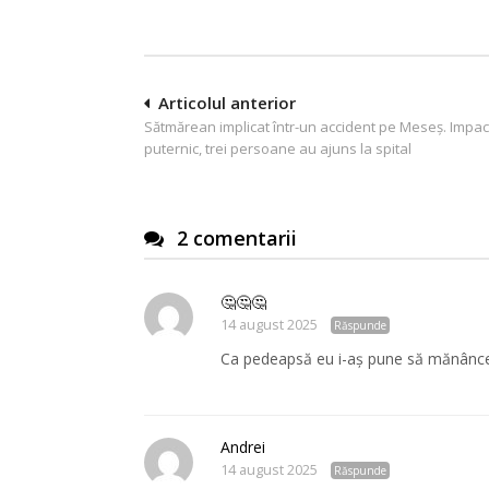
Navigare
Articolul anterior
Sătmărean implicat într-un accident pe Meseș. Impac
în
puternic, trei persoane au ajuns la spital
articole
2 comentarii
🤔🤔🤔
14 august 2025
Răspunde
Ca pedeapsă eu i-aș pune să mănânce 
Andrei
14 august 2025
Răspunde