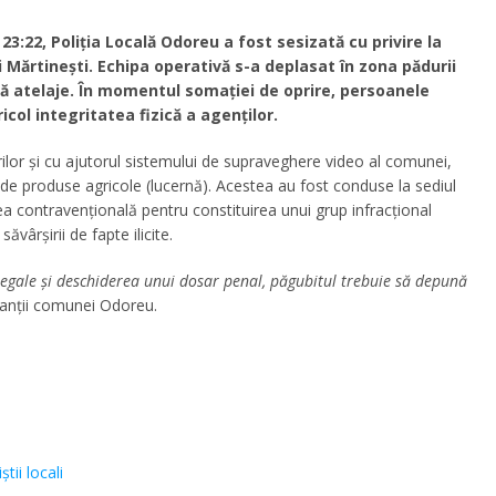
i 23:22, Poliția Locală Odoreu a fost sesizată cu privire la
i Mărtinești. Echipa operativă s-a deplasat în zona pădurii
ă atelaje. În momentul somației de oprire, persoanele
col integritatea fizică a agenților.
ărilor și cu ajutorul sistemului de supraveghere video al comunei,
l de produse agricole (lucernă). Acestea au fost conduse la sediul
ea contravențională pentru constituirea unui grup infracțional
vârșirii de fapte ilicite.
egale și deschiderea unui dosar penal, păgubitul trebuie să depună
anții comunei Odoreu.
iștii locali