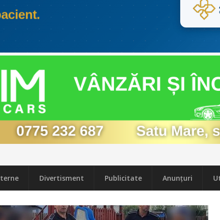
terne
Divertisment
Publicitate
Anunțuri
Ut