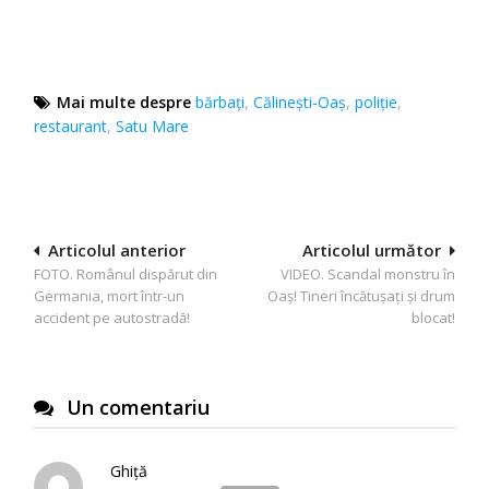
Mai multe despre
bărbați
,
Călinești-Oaș
,
poliție
,
restaurant
,
Satu Mare
Navigare
Articolul anterior
Articolul următor
FOTO. Românul dispărut din
VIDEO. Scandal monstru în
în
Germania, mort într-un
Oaș! Tineri încătușați și drum
articole
accident pe autostradă!
blocat!
Un comentariu
Ghiță