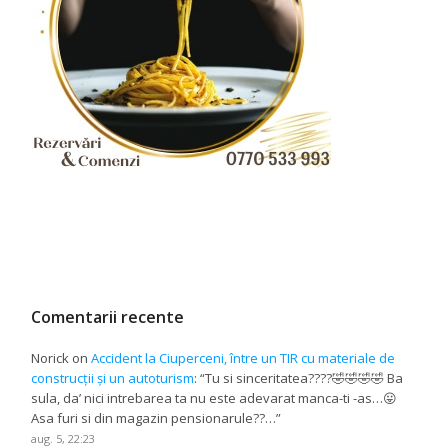
Comentarii recente
Norick
on
Accident la Ciuperceni, între un TIR cu materiale de
construcții și un autoturism
: “
Tu si sinceritatea????🤣🤣🤣🤣 Ba
sula, da’ nici intrebarea ta nu este adevarat manca-ti -as…😛
Asa furi si din magazin pensionarule??…
”
aug. 5, 22:23