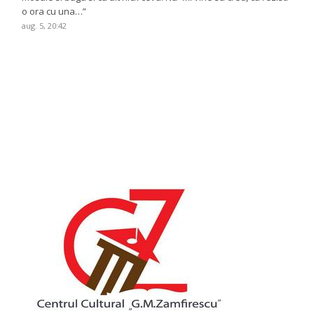
o ora cu una…
”
aug. 5, 20:42