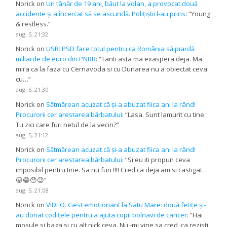
Norick
on
Un tânăr de 19 ani, băut la volan, a provocat două
accidente și a încercat să se ascundă. Polițiștii l-au prins
: “
Young
& restless.
”
aug. 5, 21:32
Norick
on
USR: PSD face totul pentru ca România să piardă
miliarde de euro din PNRR
: “
Tanti asta ma exaspera deja. Ma
mira ca la faza cu Cernavoda si cu Dunarea nu a obiectat ceva
cu…
”
aug. 5, 21:30
Norick
on
Sătmărean acuzat că și-a abuzat fiica ani la rând!
Procurorii cer arestarea bărbatului
: “
Lasa. Sunt lamurit cu tine.
Tu zici care furi netul de la vecin?
”
aug. 5, 21:12
Norick
on
Sătmărean acuzat că și-a abuzat fiica ani la rând!
Procurorii cer arestarea bărbatului
: “
Si eu iti propun ceva
imposibil pentru tine. Sa nu furi !!!! Cred ca deja am si castigat…
😛😁😯😉
”
aug. 5, 21:08
Norick
on
VIDEO. Gest emoționant la Satu Mare: două fetițe și-
au donat codițele pentru a ajuta copii bolnavi de cancer
: “
Hai
mosule si baga si cu alt nick ceva. Nu -mi vine sa cred, ca rezisti