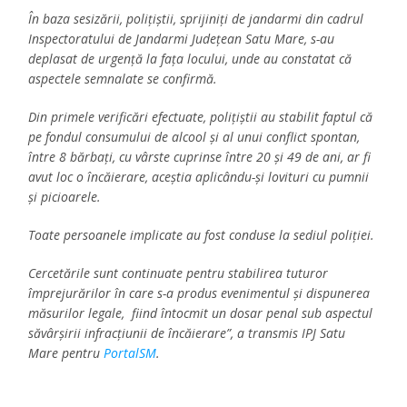
În baza sesizării, polițiștii, sprijiniți de jandarmi din cadrul
Inspectoratului de Jandarmi Județean Satu Mare, s-au
deplasat de urgență la fața locului, unde au constatat că
aspectele semnalate se confirmă.
Din primele verificări efectuate, polițiștii au stabilit faptul că
pe fondul consumului de alcool și al unui conflict spontan,
între 8 bărbați, cu vârste cuprinse între 20 și 49 de ani, ar fi
avut loc o încăierare, aceștia aplicându-și lovituri cu pumnii
și picioarele.
Toate persoanele implicate au fost conduse la sediul poliției.
Cercetările sunt continuate pentru stabilirea tuturor
împrejurărilor în care s-a produs evenimentul și dispunerea
măsurilor legale, fiind întocmit un dosar penal sub aspectul
săvârșirii infracțiunii de încăierare”, a transmis IPJ Satu
Mare pentru
PortalSM
.