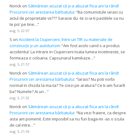
Norick
on
Sătmărean acuzat că și-a abuzat fiica ani la rând!
Procurorii cer arestarea bărbatului
: “
Ba comunistule iarasi cu
actul de proprietate vii??? Saracie du -te si ia-ti pastilele sa nu
te pis’ pe tine…
”
aug. 5, 22:07
S
on
Accident la Ciuperceni, între un TIR cu materiale de
construcții și un autoturism
: “
Am fost acolo cand s-a produs
accidentul. La intrare in Ciuperceni toata lumea incetineste, se
formeaza o coloana. Capsunarul kamikaze…
”
aug. 5, 21:57
Norick
on
Sătmărean acuzat că și-a abuzat fiica ani la rând!
Procurorii cer arestarea bărbatului
: “
Iarasi? Nu poti vorbi
normal in chizda la ma-ta? Te crezi pe aratura? Ce ti-am furarlt
ba? Numele? Ai un…
”
aug. 5, 21:52
Norick
on
Sătmărean acuzat că și-a abuzat fiica ani la rând!
Procurorii cer arestarea bărbatului
: “
Na vezi fraiere, ca despre
asta am pomenit. Este imposibil sa nu furi baga-mi -as o scula
de cal intre…
”
aug. 5, 21:36