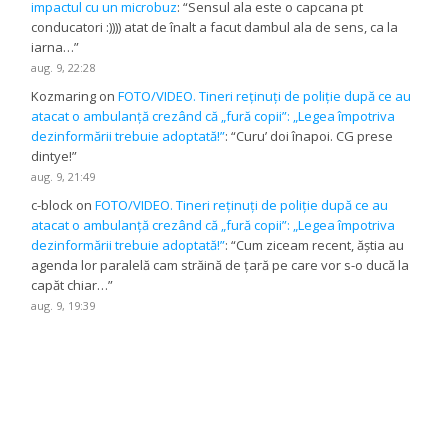
impactul cu un microbuz
: “
Sensul ala este o capcana pt
conducatori :)))) atat de înalt a facut dambul ala de sens, ca la
iarna…
”
aug. 9, 22:28
Kozmaring
on
FOTO/VIDEO. Tineri reținuți de poliție după ce au
atacat o ambulanță crezând că „fură copii”: „Legea împotriva
dezinformării trebuie adoptată!”
: “
Curu’ doi înapoi. CG prese
dintye!
”
aug. 9, 21:49
c-block
on
FOTO/VIDEO. Tineri reținuți de poliție după ce au
atacat o ambulanță crezând că „fură copii”: „Legea împotriva
dezinformării trebuie adoptată!”
: “
Cum ziceam recent, ăștia au
agenda lor paralelă cam străină de țară pe care vor s-o ducă la
capăt chiar…
”
aug. 9, 19:39