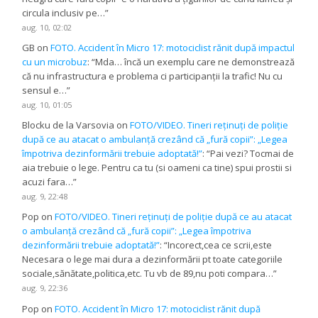
circula inclusiv pe…
”
aug. 10, 02:02
GB
on
FOTO. Accident în Micro 17: motociclist rănit după impactul
cu un microbuz
: “
Mda… încă un exemplu care ne demonstrează
că nu infrastructura e problema ci participanții la trafic! Nu cu
sensul e…
”
aug. 10, 01:05
Blocku de la Varsovia
on
FOTO/VIDEO. Tineri reținuți de poliție
după ce au atacat o ambulanță crezând că „fură copii”: „Legea
împotriva dezinformării trebuie adoptată!”
: “
Pai vezi? Tocmai de
aia trebuie o lege. Pentru ca tu (si oameni ca tine) spui prostii si
acuzi fara…
”
aug. 9, 22:48
Pop
on
FOTO/VIDEO. Tineri reținuți de poliție după ce au atacat
o ambulanță crezând că „fură copii”: „Legea împotriva
dezinformării trebuie adoptată!”
: “
Incorect,cea ce scrii,este
Necesara o lege mai dura a dezinformării pt toate categoriile
sociale,sănătate,politica,etc. Tu vb de 89,nu poti compara…
”
aug. 9, 22:36
Pop
on
FOTO. Accident în Micro 17: motociclist rănit după