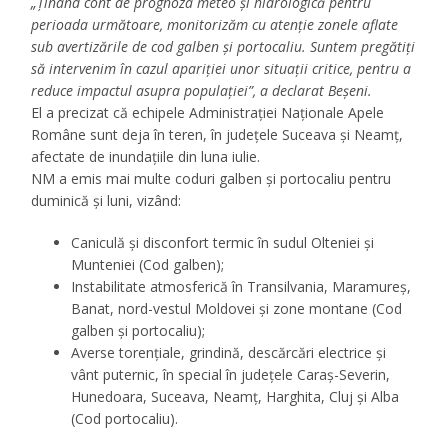
„Ţinând cont de prognoza meteo şi hidrologică pentru
perioada următoare, monitorizăm cu atenţie zonele aflate
sub avertizările de cod galben şi portocaliu. Suntem pregătiţi
să intervenim în cazul apariţiei unor situaţii critice, pentru a
reduce impactul asupra populaţiei”, a declarat Beşeni.
El a precizat că echipele Administraţiei Naţionale Apele
Române sunt deja în teren, în judeţele Suceava şi Neamţ,
afectate de inundaţiile din luna iulie.
NM a emis mai multe coduri galben şi portocaliu pentru
duminică şi luni, vizând:
Caniculă şi disconfort termic în sudul Olteniei şi
Munteniei (Cod galben);
Instabilitate atmosferică în Transilvania, Maramureş,
Banat, nord-vestul Moldovei şi zone montane (Cod
galben şi portocaliu);
Averse torenţiale, grindină, descărcări electrice şi
vânt puternic, în special în judeţele Caraş-Severin,
Hunedoara, Suceava, Neamţ, Harghita, Cluj şi Alba
(Cod portocaliu).