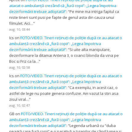
atacat o ambulanță crezând că „fură copii”: „Legea împotriva
dezinformării trebuie adoptată!”
: “
Pe mine ma intriga faptul ca
niste tineri sunt pusi pe fapte de genul asta din cauza unui
filmulet. Aici…
”
aug. 10, 03:44
Ics
on
FOTO/VIDEO. Tineri reținuți de poliție după ce au atacat o
ambulanță crezând că „fură copii”: „Legea împotriva
dezinformării trebuie adoptată!”
: “
Si uite alta manipulare,
dezinformare la ditamai Antena 3, o coanci blonda da vina pe
Boc si Friz ca la…
”
aug. 10, 02:58
Ics
on
FOTO/VIDEO. Tineri reținuți de poliție după ce au atacat o
ambulanță crezând că „fură copii”: „Legea împotriva
dezinformării trebuie adoptată!”
: “
Ca exemplu, in acest caz, o
astfel de lege nu poate genera confuzie. Am vazut la stiri asa
zisul viral…
”
aug. 10, 02:47
GB
on
FOTO/VIDEO. Tineri reținuți de poliție după ce au atacat o
ambulanță crezând că „fură copii”: „Legea împotriva
dezinformării trebuie adoptată!”
: “
Legenda urbană cu “duba
neagră care fură copii” e o narativă a țiganilor de când lumea și