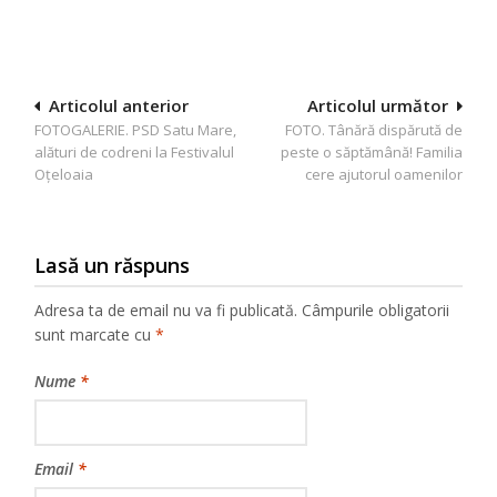
Navigare
Articolul anterior
Articolul următor
FOTOGALERIE. PSD Satu Mare,
FOTO. Tânără dispărută de
în
alături de codreni la Festivalul
peste o săptămână! Familia
articole
Oțeloaia
cere ajutorul oamenilor
Lasă un răspuns
Adresa ta de email nu va fi publicată.
Câmpurile obligatorii
sunt marcate cu
*
Nume
*
Email
*