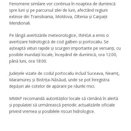
Fenomene similare vor continua în noaptea de duminică
spre luni şi pe parcursul zilei de luni, afectând regiuni
extinse din Transilvania, Moldova, Oltenia şi Carpaţii
Meridionali.
Pe lângă avertizările meteorologice, INHGA a emis o
avertizare hidrologică de cod galben şi portocaliu. Se
aşteaptă viituri rapide şi scurgeri importante pe versanţi, cu
posibile inundaţii locale, începând de duminică, ora 12:00,
până luni, ora 18:00.
Judeţele vizate de codul portocaliu includ Suceava, Neamţ,
Maramureş şi Bistriţa-Năsăud, unde se pot înregistra
depăşiri ale cotelor de apărare pe râurile mici.
MMAP recomandă autorităţilor locale să rămână în alertă
şi populaţiei să urmărească periodic actualizările oficiale
privind vremea şi posibilele riscuri hidrologice.