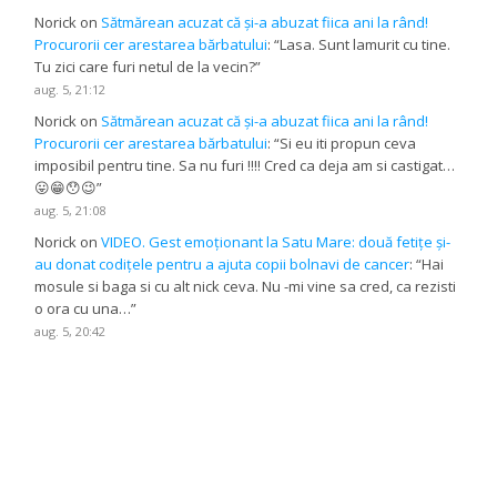
Norick
on
Sătmărean acuzat că și-a abuzat fiica ani la rând!
Procurorii cer arestarea bărbatului
: “
Lasa. Sunt lamurit cu tine.
Tu zici care furi netul de la vecin?
”
aug. 5, 21:12
Norick
on
Sătmărean acuzat că și-a abuzat fiica ani la rând!
Procurorii cer arestarea bărbatului
: “
Si eu iti propun ceva
imposibil pentru tine. Sa nu furi !!!! Cred ca deja am si castigat…
😛😁😯😉
”
aug. 5, 21:08
Norick
on
VIDEO. Gest emoționant la Satu Mare: două fetițe și-
au donat codițele pentru a ajuta copii bolnavi de cancer
: “
Hai
mosule si baga si cu alt nick ceva. Nu -mi vine sa cred, ca rezisti
o ora cu una…
”
aug. 5, 20:42