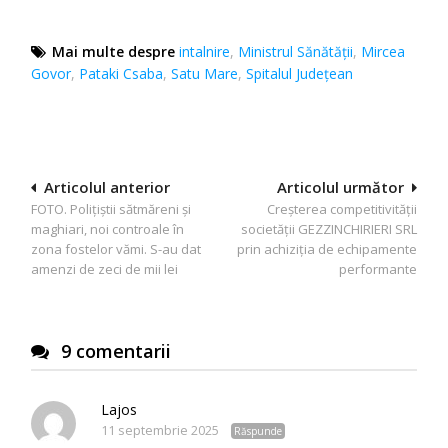
Mai multe despre
intalnire
,
Ministrul Sănătăţii
,
Mircea
Govor
,
Pataki Csaba
,
Satu Mare
,
Spitalul Judeţean
Navigare
Articolul anterior
Articolul următor
FOTO. Polițiștii sătmăreni și
Creșterea competitivității
în
maghiari, noi controale în
societății GEZZINCHIRIERI SRL
articole
zona fostelor vămi. S-au dat
prin achiziția de echipamente
amenzi de zeci de mii lei
performante
9 comentarii
Lajos
11 septembrie 2025
Răspunde