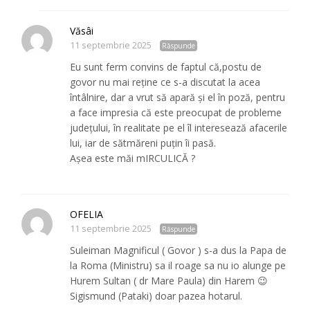
Văsâi
11 septembrie 2025
Răspunde
Eu sunt ferm convins de faptul că,postu de
govor nu mai reține ce s-a discutat la acea
întâlnire, dar a vrut să apară și el în poză, pentru
a face impresia că este preocupat de probleme
județului, în realitate pe el îl interesează afacerile
lui, iar de sătmăreni puțin îi pasă.
Așea este măi mIRCULICĂ ?
OFELIA
11 septembrie 2025
Răspunde
Suleiman Magnificul ( Govor ) s-a dus la Papa de
la Roma (Ministru) sa il roage sa nu io alunge pe
Hurem Sultan ( dr Mare Paula) din Harem 😉
Sigismund (Pataki) doar pazea hotarul.