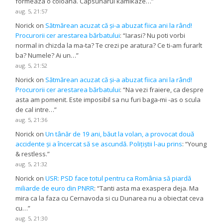
formeaza o coloana. Capsunarul kamikaze…
”
aug. 5, 21:57
Norick
on
Sătmărean acuzat că și-a abuzat fiica ani la rând!
Procurorii cer arestarea bărbatului
: “
Iarasi? Nu poti vorbi
normal in chizda la ma-ta? Te crezi pe aratura? Ce ti-am furarlt
ba? Numele? Ai un…
”
aug. 5, 21:52
Norick
on
Sătmărean acuzat că și-a abuzat fiica ani la rând!
Procurorii cer arestarea bărbatului
: “
Na vezi fraiere, ca despre
asta am pomenit. Este imposibil sa nu furi baga-mi -as o scula
de cal intre…
”
aug. 5, 21:36
Norick
on
Un tânăr de 19 ani, băut la volan, a provocat două
accidente și a încercat să se ascundă. Polițiștii l-au prins
: “
Young
& restless.
”
aug. 5, 21:32
Norick
on
USR: PSD face totul pentru ca România să piardă
miliarde de euro din PNRR
: “
Tanti asta ma exaspera deja. Ma
mira ca la faza cu Cernavoda si cu Dunarea nu a obiectat ceva
cu…
”
aug. 5, 21:30