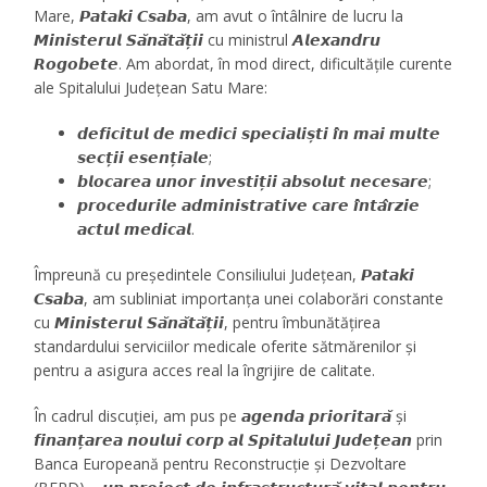
Mare, 𝙋𝙖𝙩𝙖𝙠𝙞 𝘾𝙨𝙖𝙗𝙖, am avut o întâlnire de lucru la
𝙈𝙞𝙣𝙞𝙨𝙩𝙚𝙧𝙪𝙡 𝙎𝙖̆𝙣𝙖̆𝙩𝙖̆𝙩̦𝙞𝙞 cu ministrul 𝘼𝙡𝙚𝙭𝙖𝙣𝙙𝙧𝙪
𝙍𝙤𝙜𝙤𝙗𝙚𝙩𝙚. Am abordat, în mod direct, dificultățile curente
ale Spitalului Județean Satu Mare:
𝙙𝙚𝙛𝙞𝙘𝙞𝙩𝙪𝙡 𝙙𝙚 𝙢𝙚𝙙𝙞𝙘𝙞 𝙨𝙥𝙚𝙘𝙞𝙖𝙡𝙞𝙨̦𝙩𝙞 𝙞̂𝙣 𝙢𝙖𝙞 𝙢𝙪𝙡𝙩𝙚
𝙨𝙚𝙘𝙩̦𝙞𝙞 𝙚𝙨𝙚𝙣𝙩̦𝙞𝙖𝙡𝙚;
𝙗𝙡𝙤𝙘𝙖𝙧𝙚𝙖 𝙪𝙣𝙤𝙧 𝙞𝙣𝙫𝙚𝙨𝙩𝙞𝙩̦𝙞𝙞 𝙖𝙗𝙨𝙤𝙡𝙪𝙩 𝙣𝙚𝙘𝙚𝙨𝙖𝙧𝙚;
𝙥𝙧𝙤𝙘𝙚𝙙𝙪𝙧𝙞𝙡𝙚 𝙖𝙙𝙢𝙞𝙣𝙞𝙨𝙩𝙧𝙖𝙩𝙞𝙫𝙚 𝙘𝙖𝙧𝙚 𝙞̂𝙣𝙩𝙖̂𝙧𝙯𝙞𝙚
𝙖𝙘𝙩𝙪𝙡 𝙢𝙚𝙙𝙞𝙘𝙖𝙡.
Împreună cu președintele Consiliului Județean, 𝙋𝙖𝙩𝙖𝙠𝙞
𝘾𝙨𝙖𝙗𝙖, am subliniat importanța unei colaborări constante
cu 𝙈𝙞𝙣𝙞𝙨𝙩𝙚𝙧𝙪𝙡 𝙎𝙖̆𝙣𝙖̆𝙩𝙖̆𝙩̦𝙞𝙞, pentru îmbunătățirea
standardului serviciilor medicale oferite sătmărenilor și
pentru a asigura acces real la îngrijire de calitate.
În cadrul discuției, am pus pe 𝙖𝙜𝙚𝙣𝙙𝙖 𝙥𝙧𝙞𝙤𝙧𝙞𝙩𝙖𝙧𝙖̆ și
𝙛𝙞𝙣𝙖𝙣𝙩̦𝙖𝙧𝙚𝙖 𝙣𝙤𝙪𝙡𝙪𝙞 𝙘𝙤𝙧𝙥 𝙖𝙡 𝙎𝙥𝙞𝙩𝙖𝙡𝙪𝙡𝙪𝙞 𝙅𝙪𝙙𝙚𝙩̦𝙚𝙖𝙣 prin
Banca Europeană pentru Reconstrucție și Dezvoltare