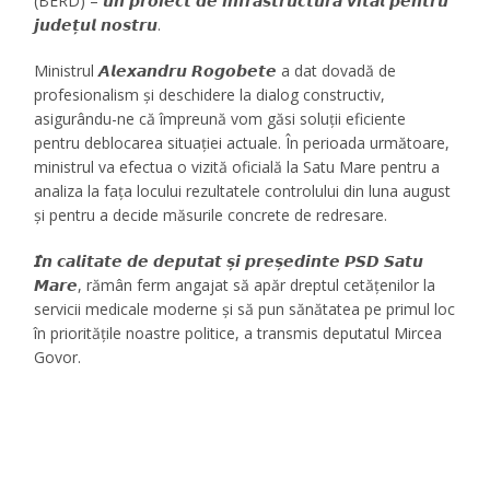
(BERD) – 𝙪𝙣 𝙥𝙧𝙤𝙞𝙚𝙘𝙩 𝙙𝙚 𝙞𝙣𝙛𝙧𝙖𝙨𝙩𝙧𝙪𝙘𝙩𝙪𝙧𝙖̆ 𝙫𝙞𝙩𝙖𝙡 𝙥𝙚𝙣𝙩𝙧𝙪
𝙟𝙪𝙙𝙚𝙩̦𝙪𝙡 𝙣𝙤𝙨𝙩𝙧𝙪.
Ministrul 𝘼𝙡𝙚𝙭𝙖𝙣𝙙𝙧𝙪 𝙍𝙤𝙜𝙤𝙗𝙚𝙩𝙚 a dat dovadă de
profesionalism și deschidere la dialog constructiv,
asigurându-ne că împreună vom găsi soluții eficiente
pentru deblocarea situației actuale. În perioada următoare,
ministrul va efectua o vizită oficială la Satu Mare pentru a
analiza la fața locului rezultatele controlului din luna august
și pentru a decide măsurile concrete de redresare.
𝙄̂𝙣 𝙘𝙖𝙡𝙞𝙩𝙖𝙩𝙚 𝙙𝙚 𝙙𝙚𝙥𝙪𝙩𝙖𝙩 𝙨̦𝙞 𝙥𝙧𝙚𝙨̦𝙚𝙙𝙞𝙣𝙩𝙚 𝙋𝙎𝘿 𝙎𝙖𝙩𝙪
𝙈𝙖𝙧𝙚, rămân ferm angajat să apăr dreptul cetățenilor la
servicii medicale moderne și să pun sănătatea pe primul loc
în prioritățile noastre politice, a transmis deputatul Mircea
Govor.