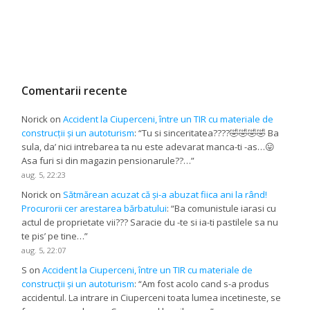
Comentarii recente
Norick
on
Accident la Ciuperceni, între un TIR cu materiale de
construcții și un autoturism
: “
Tu si sinceritatea????🤣🤣🤣🤣 Ba
sula, da’ nici intrebarea ta nu este adevarat manca-ti -as…😛
Asa furi si din magazin pensionarule??…
”
aug. 5, 22:23
Norick
on
Sătmărean acuzat că și-a abuzat fiica ani la rând!
Procurorii cer arestarea bărbatului
: “
Ba comunistule iarasi cu
actul de proprietate vii??? Saracie du -te si ia-ti pastilele sa nu
te pis’ pe tine…
”
aug. 5, 22:07
S
on
Accident la Ciuperceni, între un TIR cu materiale de
construcții și un autoturism
: “
Am fost acolo cand s-a produs
accidentul. La intrare in Ciuperceni toata lumea incetineste, se