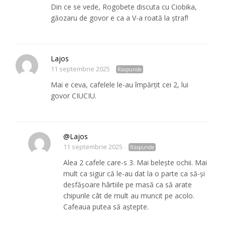
Din ce se vede, Rogobete discuta cu Ciobika,
găozaru de govor e ca a V-a roată la ștraf!
Lajos
11 septembrie 2025
Răspunde
Mai e ceva, cafelele le-au împărțit cei 2, lui
govor CIUCIU.
@Lajos
11 septembrie 2025
Răspunde
Alea 2 cafele care-s 3. Mai belește ochii. Mai
mult ca sigur că le-au dat la o parte ca să-și
desfășoare hârtiile pe masă ca să arate
chipurile cât de mult au muncit pe acolo.
Cafeaua putea să aștepte.