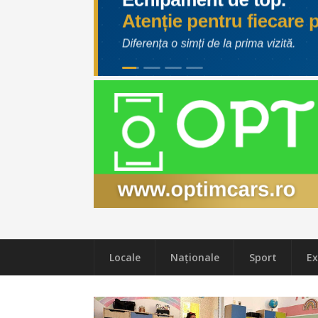
Locale
Naţionale
Sport
Ex