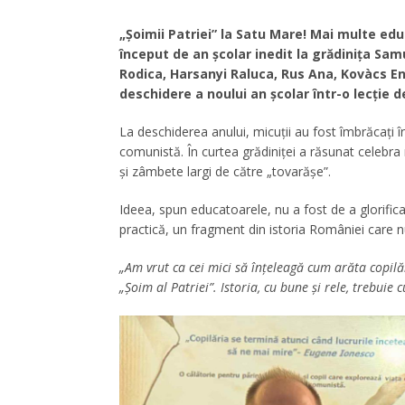
„Șoimii Patriei” la Satu Mare! Mai multe ed
început de an școlar inedit la grădinița Sa
Rodica, Harsanyi Raluca, Rus Ana, Kovàcs E
deschidere a noului an școlar într-o lecție de
La deschiderea anului, micuții au fost îmbrăcați î
comunistă. În curtea grădiniței a răsunat celebra m
și zâmbete largi de către „tovarășe”.
Ideea, spun educatoarele, nu a fost de a glorifica
practică, un fragment din istoria României care nu
„Am vrut ca cei mici să înțeleagă cum arăta copilăr
„Șoim al Patriei”. Istoria, cu bune și rele, trebuie