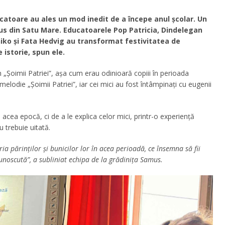
ucatoare au ales un mod inedit de a începe anul școlar. Un
mus din Satu Mare. Educatoarele
Pop Patricia, Dindelegan
niko
și
Fata Hedvig
au transformat festivitatea de
 istorie, spun ele.
n „Șoimii Patriei”, așa cum erau odinioară copiii în perioada
elodie „Șoimii Patriei”, iar cei mici au fost întâmpinați cu eugenii
 acea epocă, ci de a le explica celor mici, printr-o experiență
 trebuie uitată.
ia părinților și bunicilor lor în acea perioadă, ce însemna să fii
 cunoscută”, a subliniat echipa de la grădinița Samus.