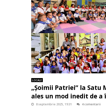
LOCALE
„Șoimii Patriei” la Sat
ales un mod inedit de a 
8 septembrie 2025, 19:31
4 comentarii