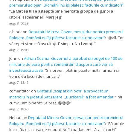
premierul Bolojan: „Românii nu își plătesc facturile cu indicatori”
:
“
La Mircea !!! Te așteaptă bine meritata groapa de gunoi a
istoriei sătmărene!!! Marș jeg
”
aug. 8, 00:29
c-block
on
Deputatul Mircea Govor, mesaj dur pentru premierul
Bolojan: „Românii nu își plătesc facturile cu indicatori”
: “
@all. Tot
vă repet și nu mă ascultați. E simplu. Nu-l votați.
”
aug. 7, 19:08
John
on
Adrian Cozma: Guvernul a aprobat un buget de 100 de
milioane de euro pentru românii din diaspora care vor să
investească acasă
: “
Si noi vom plati impozite mult mai mari si
vom crea locuri de munca…
”
aug. 7, 18:42
comentator
on
Grătarul „scăpat din ochi” a provocat un
incendiu în județul Satu Mare. ,,Bucătarul” a fost amendat
: “
Păi
cum? Cam piperat. La preț. 🤪🥴😉
”
aug. 7, 18:40
Nebun
on
Deputatul Mircea Govor, mesaj dur pentru premierul
Bolojan: „Românii nu își plătesc facturile cu indicatori”
: “
Bă boule
locul tău e la casa de nebuni. Nu în parlament căcat cu ochi
”