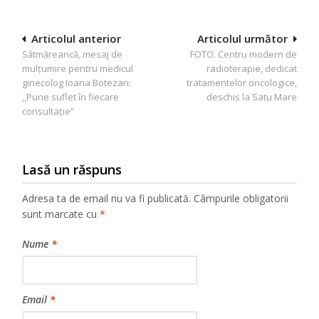
Navigare
Articolul anterior
Articolul următor
Sătmăreancă, mesaj de
FOTO. Centru modern de
în
mulțumire pentru medicul
radioterapie, dedicat
articole
ginecolog Ioana Botezan:
tratamentelor oncologice,
,,Pune suflet în fiecare
deschis la Satu Mare
consultație”
Lasă un răspuns
Adresa ta de email nu va fi publicată.
Câmpurile obligatorii
sunt marcate cu
*
Nume
*
Email
*