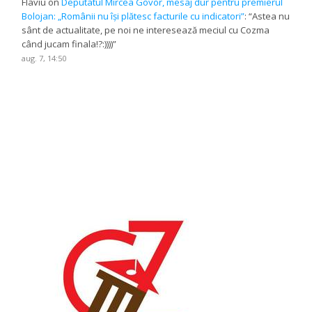
Flaviu
on
Deputatul Mircea Govor, mesaj dur pentru premierul
Bolojan: „Românii nu își plătesc facturile cu indicatori”
: “
Astea nu
sânt de actualitate, pe noi ne interesează meciul cu Cozma
când jucam finala!?:))))
”
aug. 7, 14:50