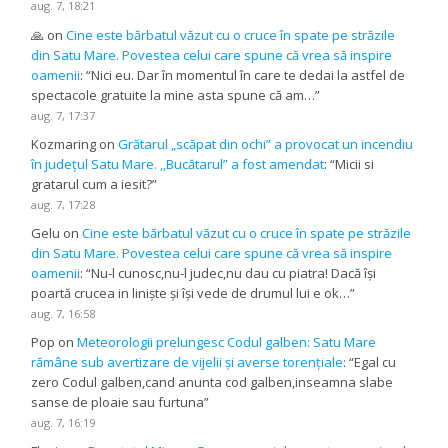
aug. 7, 18:21
🙏
on
Cine este bărbatul văzut cu o cruce în spate pe străzile
din Satu Mare. Povestea celui care spune că vrea să inspire
oamenii
: “
Nici eu. Dar în momentul în care te dedai la astfel de
spectacole gratuite la mine asta spune că am…
”
aug. 7, 17:37
Kozmaring
on
Grătarul „scăpat din ochi” a provocat un incendiu
în județul Satu Mare. ,,Bucătarul” a fost amendat
: “
Micii si
gratarul cum a iesit?
”
aug. 7, 17:28
Gelu
on
Cine este bărbatul văzut cu o cruce în spate pe străzile
din Satu Mare. Povestea celui care spune că vrea să inspire
oamenii
: “
Nu-l cunosc,nu-l judec,nu dau cu piatra! Dacă își
poartă crucea in liniște și își vede de drumul lui e ok…
”
aug. 7, 16:58
Pop
on
Meteorologii prelungesc Codul galben: Satu Mare
rămâne sub avertizare de vijelii și averse torențiale
: “
Egal cu
zero Codul galben,cand anunta cod galben,inseamna slabe
sanse de ploaie sau furtuna
”
aug. 7, 16:19