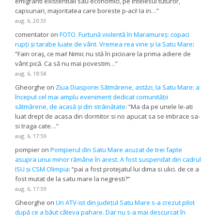
emigranti existentiali sau economici, pe intelesul tuturor,
capsunari, majoritatea care boreste p-aci! Ia in…
”
aug. 6, 20:33
comentator
on
FOTO. Furtună violentă în Maramureș: copaci
rupți și tarabe luate de vânt. Vremea rea vine și la Satu Mare
:
“
Fain oraș, ce mai! Nimic nu stă în picioare la prima adiere de
vânt pică. Ca să nu mai povestim…
”
aug. 6, 18:58
Gheorghe
on
Ziua Diasporei Sătmărene, astăzi, la Satu Mare: a
început cel mai amplu eveniment dedicat comunității
sătmărene, de acasă și din străinătate
: “
Ma da pe unele le-ati
luat drept de acasa din dormitor si no apucat sa se imbrace sa-
si traga cate…
”
aug. 6, 17:59
pompier
on
Pompierul din Satu Mare acuzat de trei fapte
asupra unui minor rămâne în arest. A fost suspendat din cadrul
ISU și CSM Olimpia
: “
pai a fost protejatul lui dima si ulici. de ce a
fost mutat de la satu mare la negresti?
”
aug. 6, 17:59
Gheorghe
on
Un ATV-ist din județul Satu Mare s-a crezut pilot
după ce a băut câteva pahare. Dar nu s-a mai descurcat în