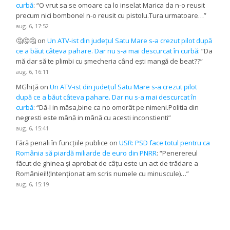
curbă
: “
O vrut sa se omoare ca lo inselat Marica da n-o reusit
precum nici bombonel n-o reusit cu pistolu.Tura urmatoare…
”
aug. 6, 17:52
🤔🤔🤔
on
Un ATV-ist din județul Satu Mare s-a crezut pilot după
ce a băut câteva pahare. Dar nu s-a mai descurcat în curbă
: “
Da
mă dar să te plimbi cu șmecheria când ești mangă de beat??
”
aug. 6, 16:11
MGhiță
on
Un ATV-ist din județul Satu Mare s-a crezut pilot
după ce a băut câteva pahare. Dar nu s-a mai descurcat în
curbă
: “
Dă-l in măsa,bine ca no omorât pe nimeni.Politia din
negresti este mână in mână cu acesti inconstienti
”
aug. 6, 15:41
Fără penali în funcțiile publice
on
USR: PSD face totul pentru ca
România să piardă miliarde de euro din PNRR
: “
Penerereul
făcut de ghinea și aprobat de câțu este un act de trădare a
României!!(Intenționat am scris numele cu minuscule)…
”
aug. 6, 15:19