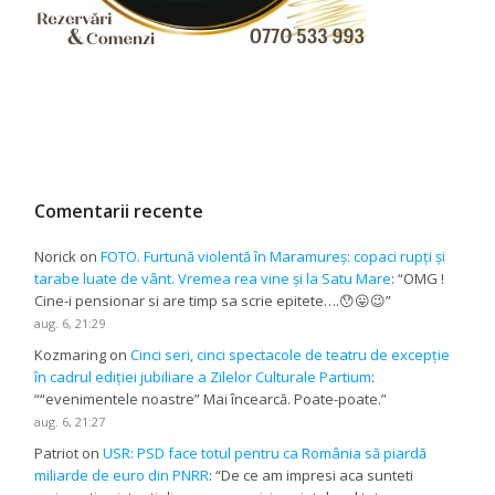
Comentarii recente
Norick
on
FOTO. Furtună violentă în Maramureș: copaci rupți și
tarabe luate de vânt. Vremea rea vine și la Satu Mare
: “
OMG !
Cine-i pensionar si are timp sa scrie epitete….😯😛😉
”
aug. 6, 21:29
Kozmaring
on
Cinci seri, cinci spectacole de teatru de excepție
în cadrul ediției jubiliare a Zilelor Culturale Partium
:
“
“evenimentele noastre” Mai încearcă. Poate-poate.
”
aug. 6, 21:27
Patriot
on
USR: PSD face totul pentru ca România să piardă
miliarde de euro din PNRR
: “
De ce am impresi aca sunteti