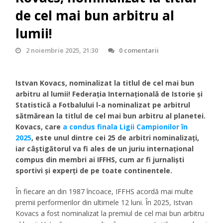
de cel mai bun arbitru al
lumii!
2 noiembrie 2025, 21:30
0 comentarii
Istvan Kovacs, nominalizat la titlul de cel mai bun
arbitru al lumii! Federația Internațională de Istorie și
Statistică a Fotbalului l-a nominalizat pe arbitrul
sătmărean la titlul de cel mai bun arbitru al planetei.
Kovacs, care
a condus finala Ligii Campionilor în
2025
, este unul dintre cei 25 de arbitri nominalizați,
iar câștigătorul va fi ales de un juriu internațional
compus din membri ai IFFHS, cum ar fi jurnaliști
sportivi și experți de pe toate continentele.
În fiecare an din 1987 încoace, IFFHS acordă mai multe
premii performerilor din ultimele 12 luni. În 2025, Istvan
Kovacs a fost nominalizat la premiul de cel mai bun arbitru