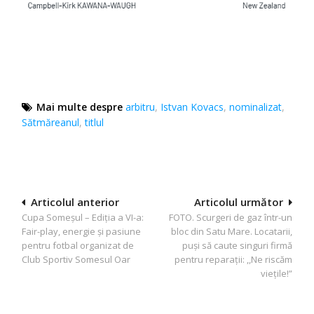
Mai multe despre
arbitru
,
Istvan Kovacs
,
nominalizat
,
Sătmăreanul
,
titlul
Navigare
Articolul anterior
Articolul următor
Cupa Someșul – Ediția a VI-a:
FOTO. Scurgeri de gaz într-un
în
Fair-play, energie și pasiune
bloc din Satu Mare. Locatarii,
articole
pentru fotbal organizat de
puși să caute singuri firmă
Club Sportiv Somesul Oar
pentru reparații: ,,Ne riscăm
viețile!”