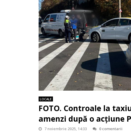
LOCALE
FOTO. Controale la taxiu
amenzi după o acțiune P
7 noiembrie 2025, 14:33
0 comentarii