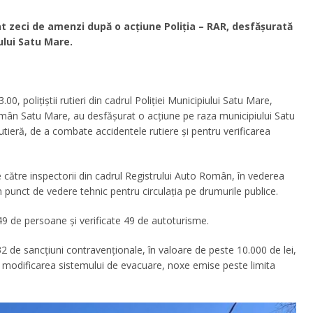
at zeci de amenzi după o acțiune Poliția – RAR, desfășurată
ului Satu Mare.
00, polițiștii rutieri din cadrul Poliției Municipiului Satu Mare,
omân Satu Mare, au desfășurat o acțiune pe raza municipiului Satu
utieră, de a combate accidentele rutiere și pentru verificarea
de către inspectorii din cadrul Registrului Auto Român, în vederea
n punct de vedere tehnic pentru circulația pe drumurile publice.
 49 de persoane și verificate 49 de autoturisme.
 32 de sancțiuni contravenționale, în valoare de peste 10.000 de lei,
tru modificarea sistemului de evacuare, noxe emise peste limita