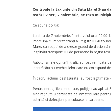
Controale la taxiurile din Satu Mare! S-au d
astăzi, vineri, 7 noiembrie, pe raza municipi
Ce spune poliția:
La data de 7 noiembrie, în intervalul orar 09.00-13.
împreună cu reprezentanți ai Registrului Auto R
Mare, cu scopul de a crește gradul de disciplină r
legalității transportului de persoane în regim taxi.
Autoturismele oprite în trafic au fost verificate 
identificării autovehiculelor care nu corespund di
În cadrul acțiunii desfășurate, au fost legitimate
Pentru neregulile constatate, polițiștii au aplicat
fiind reținute 9 certificate de înmatriculare pen
admisă și defecțiuni periculoase la caroserie.