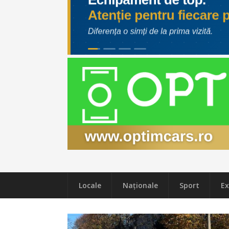
Locale
Naţionale
Sport
Ex