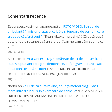
Comentarii recente
Zseorzseszkusimion apanueapă
on
FOTO/VIDEO. Echipaj de
ambulanță în misiune, atacat cu bâte și topoare de oameni care
credeau că ,,fură copii”
: “
Țîgani tiktokari proshti.🤢 Că dacă după
date oficiale recunosc că un sfert e țîgan ne cam dăm seama ce
e…
”
aug. 9, 12:38
Alex Eros
on
VIDEOREPORTAJ. Sătmărean de 91 de ani, umilit de
stat. A luptat ani întregi să demonstreze că e grav bolnav: „Dacă
nu ai bani, te lasă să mori”
: “
Asta e tara in care traim! Nu ai
relatii, mori! Nu conteaza ca esti grav bolnav!!
”
aug. 9, 11:43
Norick
on
Valul de căldură revine, anunță meteorologii. Satu
Mare intră din nou sub avertizare de caniculă
: “
GATA MA BAG IN
FRIGIDER. OPS NU AM. MA BAG IN FRIGIDERUL VECINULUI.
FOMIST MAI POT FI.
”
aug. 9, 11:22