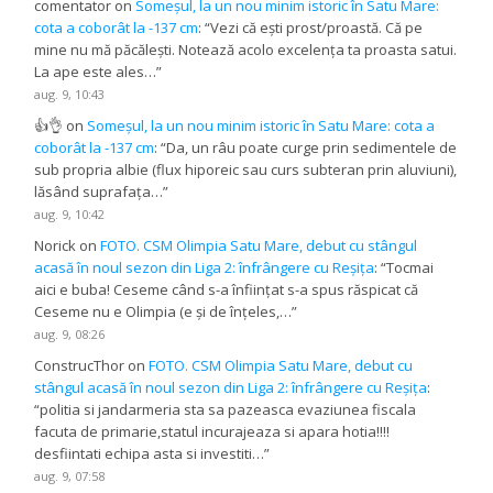
comentator
on
Someșul, la un nou minim istoric în Satu Mare:
cota a coborât la -137 cm
: “
Vezi că ești prost/proastă. Că pe
mine nu mă păcălești. Notează acolo excelența ta proasta satui.
La ape este ales…
”
aug. 9, 10:43
👍👌
on
Someșul, la un nou minim istoric în Satu Mare: cota a
coborât la -137 cm
: “
Da, un râu poate curge prin sedimentele de
sub propria albie (flux hiporeic sau curs subteran prin aluviuni),
lăsând suprafața…
”
aug. 9, 10:42
Norick
on
FOTO. CSM Olimpia Satu Mare, debut cu stângul
acasă în noul sezon din Liga 2: înfrângere cu Reșița
: “
Tocmai
aici e buba! Ceseme când s-a înființat s-a spus răspicat că
Ceseme nu e Olimpia (e și de înțeles,…
”
aug. 9, 08:26
ConstrucThor
on
FOTO. CSM Olimpia Satu Mare, debut cu
stângul acasă în noul sezon din Liga 2: înfrângere cu Reșița
:
“
politia si jandarmeria sta sa pazeasca evaziunea fiscala
facuta de primarie,statul incurajeaza si apara hotia!!!!
desfiintati echipa asta si investiti…
”
aug. 9, 07:58