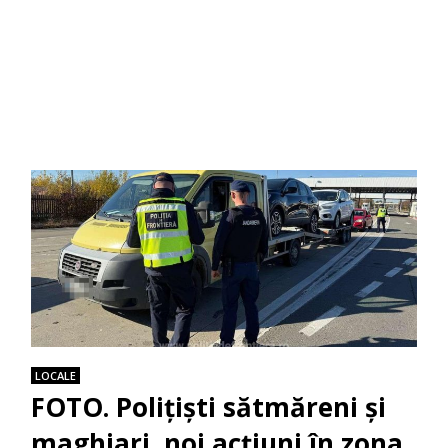
LOCALE
FOTO. Polițiști sătmăreni și
maghiari, noi acțiuni în zona