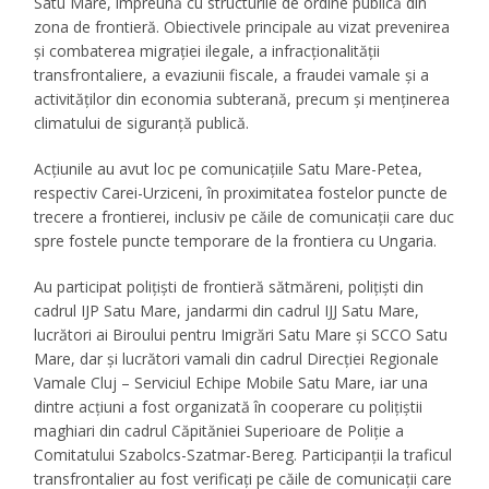
Satu Mare, împreună cu structurile de ordine publică din
zona de frontieră. Obiectivele principale au vizat prevenirea
și combaterea migrației ilegale, a infracționalității
transfrontaliere, a evaziunii fiscale, a fraudei vamale și a
activităților din economia subterană, precum și menținerea
climatului de siguranță publică.
Acțiunile au avut loc pe comunicațiile Satu Mare-Petea,
respectiv Carei-Urziceni, în proximitatea fostelor puncte de
trecere a frontierei, inclusiv pe căile de comunicații care duc
spre fostele puncte temporare de la frontiera cu Ungaria.
Au participat polițiști de frontieră sătmăreni, polițiști din
cadrul IJP Satu Mare, jandarmi din cadrul IJJ Satu Mare,
lucrători ai Biroului pentru Imigrări Satu Mare și SCCO Satu
Mare, dar și lucrători vamali din cadrul Direcției Regionale
Vamale Cluj – Serviciul Echipe Mobile Satu Mare, iar una
dintre acțiuni a fost organizată în cooperare cu polițiștii
maghiari din cadrul Căpităniei Superioare de Poliție a
Comitatului Szabolcs-Szatmar-Bereg. Participanții la traficul
transfrontalier au fost verificați pe căile de comunicații care