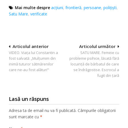
Mai multe despre
acţiuni
,
frontieră
,
persoane
,
poliţişti
,
Satu Mare
,
verificate
Navigare
Articolul anterior
Articolul următor
VIDEO. Viața lui Constantin a
SATU MARE. Femeie cu
în
fost salvată: „Mulțumim din
probleme psihice, lăsată fără
articole
inimă tuturor sătmărenilor
locuință de bărbatul de care
care ne-au fost alături’”
se îndrăgostise. Escrocul a
fugit din țară
Lasă un răspuns
Adresa ta de email nu va fi publicată.
Câmpurile obligatorii
sunt marcate cu
*