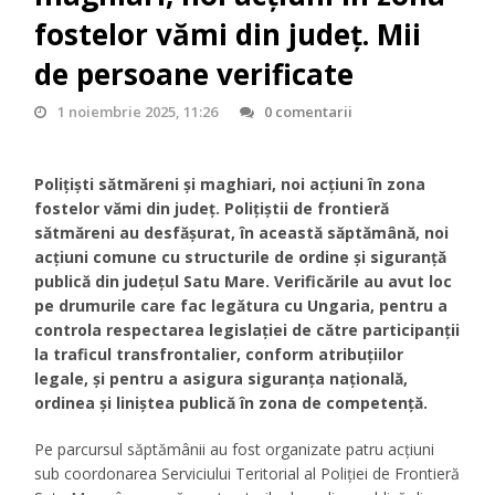
fostelor vămi din județ. Mii
de persoane verificate
1 noiembrie 2025, 11:26
0 comentarii
Polițiști sătmăreni și maghiari, noi acțiuni în zona
fostelor vămi din județ.
Polițiștii de frontieră
sătmăreni au desfășurat, în această săptămână, noi
acțiuni comune cu structurile de ordine și siguranță
publică din județul Satu Mare. Verificările au avut loc
pe drumurile care fac legătura cu Ungaria, pentru a
controla respectarea legislației de către participanții
la traficul transfrontalier, conform atribuțiilor
legale, și pentru a asigura siguranța națională,
ordinea și liniștea publică în zona de competență.
Pe parcursul săptămânii au fost organizate patru acțiuni
sub coordonarea Serviciului Teritorial al Poliției de Frontieră