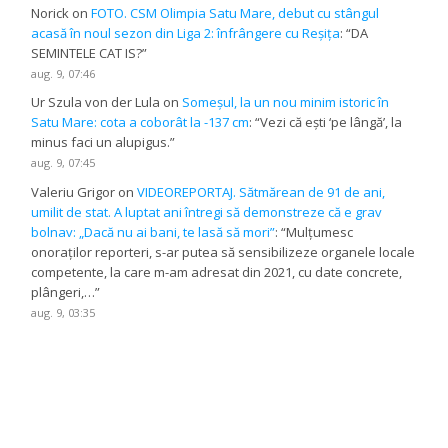
Norick
on
FOTO. CSM Olimpia Satu Mare, debut cu stângul
acasă în noul sezon din Liga 2: înfrângere cu Reșița
: “
DA
SEMINTELE CAT IS?
”
aug. 9, 07:46
Ur Szula von der Lula
on
Someșul, la un nou minim istoric în
Satu Mare: cota a coborât la -137 cm
: “
Vezi că ești ‘pe lângă’, la
minus faci un alupigus.
”
aug. 9, 07:45
Valeriu Grigor
on
VIDEOREPORTAJ. Sătmărean de 91 de ani,
umilit de stat. A luptat ani întregi să demonstreze că e grav
bolnav: „Dacă nu ai bani, te lasă să mori”
: “
Mulțumesc
onoraților reporteri, s-ar putea să sensibilizeze organele locale
competente, la care m-am adresat din 2021, cu date concrete,
plângeri,…
”
aug. 9, 03:35