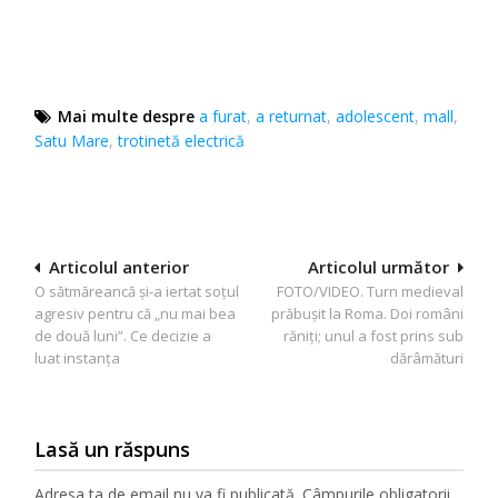
Mai multe despre
a furat
,
a returnat
,
adolescent
,
mall
,
Satu Mare
,
trotinetă electrică
Navigare
Articolul anterior
Articolul următor
O sătmăreancă și-a iertat soțul
FOTO/VIDEO. Turn medieval
în
agresiv pentru că „nu mai bea
prăbușit la Roma. Doi români
articole
de două luni”. Ce decizie a
răniți; unul a fost prins sub
luat instanța
dărâmături
Lasă un răspuns
Adresa ta de email nu va fi publicată.
Câmpurile obligatorii