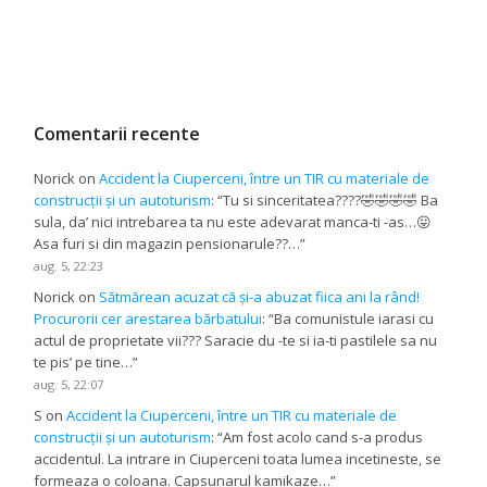
Comentarii recente
Norick
on
Accident la Ciuperceni, între un TIR cu materiale de
construcții și un autoturism
: “
Tu si sinceritatea????🤣🤣🤣🤣 Ba
sula, da’ nici intrebarea ta nu este adevarat manca-ti -as…😛
Asa furi si din magazin pensionarule??…
”
aug. 5, 22:23
Norick
on
Sătmărean acuzat că și-a abuzat fiica ani la rând!
Procurorii cer arestarea bărbatului
: “
Ba comunistule iarasi cu
actul de proprietate vii??? Saracie du -te si ia-ti pastilele sa nu
te pis’ pe tine…
”
aug. 5, 22:07
S
on
Accident la Ciuperceni, între un TIR cu materiale de
construcții și un autoturism
: “
Am fost acolo cand s-a produs
accidentul. La intrare in Ciuperceni toata lumea incetineste, se
formeaza o coloana. Capsunarul kamikaze…
”