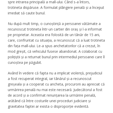
spre intrarea principală a mall-ului. Când s-a întors,
trotineta dispăruse. A formulat plângere penală și a început
imediat să caute bunul.
Nu după mult timp, o cunoștință a persoanei vătămate a
recunoscut trotineta într-un cartier din oraș și l-a informat
pe proprietar. Aceasta era folosită de un tânăr de 15 ani,
care, confruntat cu situația, a recunoscut că a luat trotineta
din fața mall-ului. Le-a spus anchetatorilor că a crezut, în
mod greșit, că vehiculul fusese abandonat. A colaborat cu
polițiștii și a returnat bunul prin intermediul persoanei care îl
cunoștea pe păgubit.
Având în vedere că fapta nu a implicat violență, prejudiciul
a fost recuperat integral, iar tânărul și-a recunoscut
greșeala și a cooperat cu ancheta, procurorii au apreciat că
urmărirea penală nu mai este necesară. Judecătorul a fost
de acord și a confirmat renunțarea la urmărire penală,
arătând că între costurile unei proceduri judiciare și
gravitatea faptei ar exista o disproporție evidentă.