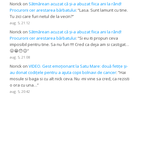
Norick
on
Sătmărean acuzat că și-a abuzat fiica ani la rând!
Procurorii cer arestarea bărbatului
: “
Lasa. Sunt lamurit cu tine.
Tu zici care furi netul de la vecin?
”
aug. 5, 21:12
Norick
on
Sătmărean acuzat că și-a abuzat fiica ani la rând!
Procurorii cer arestarea bărbatului
: “
Si eu iti propun ceva
imposibil pentru tine. Sa nu furi !!!! Cred ca deja am si castigat…
😛😁😯😉
”
aug. 5, 21:08
Norick
on
VIDEO. Gest emoționant la Satu Mare: două fetițe și-
au donat codițele pentru a ajuta copii bolnavi de cancer
: “
Hai
mosule si baga si cu alt nick ceva. Nu -mi vine sa cred, ca rezisti
o ora cu una…
”
aug. 5, 20:42