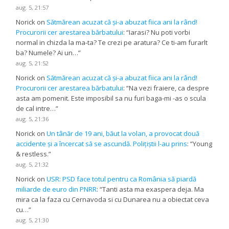
aug. 5, 21:57
Norick
on
Sătmărean acuzat că și-a abuzat fiica ani la rând!
Procurorii cer arestarea bărbatului
: “
Iarasi? Nu poti vorbi
normal in chizda la ma-ta? Te crezi pe aratura? Ce ti-am furarlt
ba? Numele? Ai un…
”
aug. 5, 21:52
Norick
on
Sătmărean acuzat că și-a abuzat fiica ani la rând!
Procurorii cer arestarea bărbatului
: “
Na vezi fraiere, ca despre
asta am pomenit. Este imposibil sa nu furi baga-mi -as o scula
de cal intre…
”
aug. 5, 21:36
Norick
on
Un tânăr de 19 ani, băut la volan, a provocat două
accidente și a încercat să se ascundă. Polițiștii l-au prins
: “
Young
& restless.
”
aug. 5, 21:32
Norick
on
USR: PSD face totul pentru ca România să piardă
miliarde de euro din PNRR
: “
Tanti asta ma exaspera deja. Ma
mira ca la faza cu Cernavoda si cu Dunarea nu a obiectat ceva
cu…
”
aug. 5, 21:30