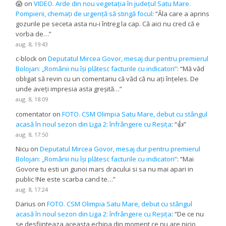
😱
on
VIDEO. Arde din nou vegetația în județul Satu Mare.
Pompierii, chemați de urgență să stingă focul
: “
Ăla care a aprins
gozurile pe seceta asta nu-i întreg la cap. Că aici nu cred că e
vorba de…
”
aug. 8, 19:43
c-block
on
Deputatul Mircea Govor, mesaj dur pentru premierul
Bolojan: „Românii nu își plătesc facturile cu indicatori”
: “
Mă văd
obligat să revin cu un comentariu că văd că nu ați înțeles. De
unde aveți impresia asta greșită…
”
aug. 8, 18:09
comentator
on
FOTO. CSM Olimpia Satu Mare, debut cu stângul
acasă în noul sezon din Liga 2: înfrângere cu Reșița
: “
👍
”
aug. 8, 17:50
Nicu
on
Deputatul Mircea Govor, mesaj dur pentru premierul
Bolojan: „Românii nu își plătesc facturile cu indicatori”
: “
Mai
Govore tu esti un gunoi mars dracului si sa nu mai apari in
public !Ne este scarba cand te…
”
aug. 8, 17:24
Darius
on
FOTO. CSM Olimpia Satu Mare, debut cu stângul
acasă în noul sezon din Liga 2: înfrângere cu Reșița
: “
De ce nu
se desfiinteaza aceasta echipa din moment ce nu are nicio