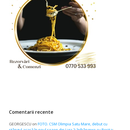
Comentarii recente
GEORGESCU
on
FOTO. CSM Olimpia Satu Mare, debut cu
stângul acasă în noul sezon din Liga 2: înfrângere cu Reșița
: