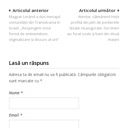
Navigare
Articolul anterior
Articolul următor
Magyar Loránd a dus mesajul
Atenție, sătmăreni! Hoții
în
comunității din Transilvania în
profită din plin de portierele
articole
Israel: ,,Respingem orice
lăsate neasigurate. Doi tineri
formă de antisemitism,
au furat scule și bani din două
stigmatizare și discurs al urii”
mașini
Lasă un răspuns
Adresa ta de email nu va fi publicată.
Câmpurile obligatorii
sunt marcate cu
*
Nume
*
Email
*