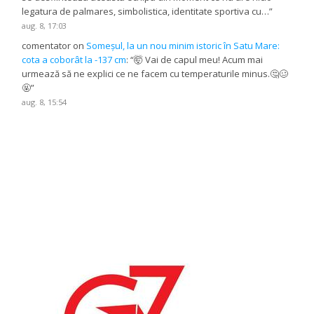
legatura de palmares, simbolistica, identitate sportiva cu…
”
aug. 8, 17:03
comentator
on
Someșul, la un nou minim istoric în Satu Mare:
cota a coborât la -137 cm
: “
🤯 Vai de capul meu! Acum mai
urmează să ne explici ce ne facem cu temperaturile minus.🤔🥴
🤬
”
aug. 8, 15:54