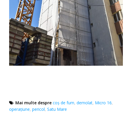
Mai multe despre
coș de fum
,
demolat
,
Micro 16
,
operațiune
,
pericol
,
Satu Mare