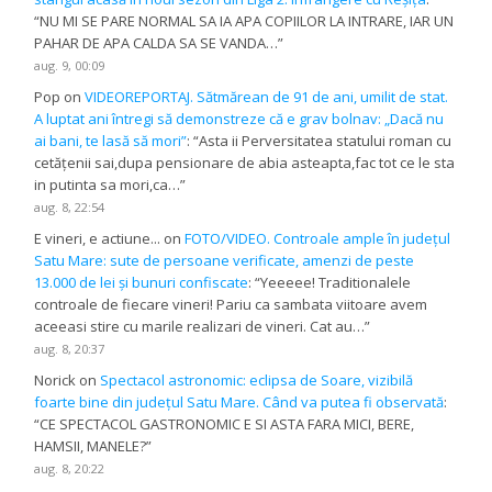
“
NU MI SE PARE NORMAL SA IA APA COPIILOR LA INTRARE, IAR UN
PAHAR DE APA CALDA SA SE VANDA…
”
aug. 9, 00:09
Pop
on
VIDEOREPORTAJ. Sătmărean de 91 de ani, umilit de stat.
A luptat ani întregi să demonstreze că e grav bolnav: „Dacă nu
ai bani, te lasă să mori”
: “
Asta ii Perversitatea statului roman cu
cetățenii sai,dupa pensionare de abia asteapta,fac tot ce le sta
in putinta sa mori,ca…
”
aug. 8, 22:54
E vineri, e actiune...
on
FOTO/VIDEO. Controale ample în județul
Satu Mare: sute de persoane verificate, amenzi de peste
13.000 de lei și bunuri confiscate
: “
Yeeeee! Traditionalele
controale de fiecare vineri! Pariu ca sambata viitoare avem
aceeasi stire cu marile realizari de vineri. Cat au…
”
aug. 8, 20:37
Norick
on
Spectacol astronomic: eclipsa de Soare, vizibilă
foarte bine din județul Satu Mare. Când va putea fi observată
:
“
CE SPECTACOL GASTRONOMIC E SI ASTA FARA MICI, BERE,
HAMSII, MANELE?
”
aug. 8, 20:22