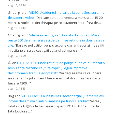
o buda unde…
”
aug. 10, 19:24
Gheorghe
on
VIDEO. Accidentul mortal de la Luna Șes, surprins
de camere video
: “
Din cate se poate vedea a mers vreo 15-20
metri cu rotile din din dreapta pe acostament sau afara de…
”
aug. 10, 19:12
Gheorghe
on
Viteza excesivă, sancționată dur în Satu Mare:
peste 600 de amenzi și zeci de permise reținute în doar câteva
zile
: “
Baravo politistilor pentru actiune dar ar trebui zilnic sa fiti
in actiune si sa va castigati salariul cel mare si…
”
aug. 10, 19:00
😡
on
FOTO/VIDEO. Tineri reținuți de poliție după ce au atacat o
ambulanță crezând că „fură copii”: „Legea împotriva
dezinformării trebuie adoptată!”
: “
Vă dați seama că cei 7 care
au speriat Clujul au cerut fiecare avocat din oficiu care costă
fiecare 1300…
”
aug. 10, 18:33
Bogu
on
VIDEO. Lacul Călinești-Oaș, secat parțial: „Parcă mă aflu
într-un deșert, mă plimb cu mașina pe fundul lacului”
: “
Astazi,
totul e cu AI 🙂 Sa le fie rușine. Expertii POT si AUR au fost la
fata locului si…
”