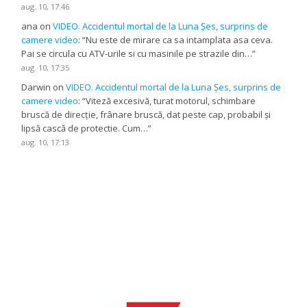
aug. 10, 17:46
ana
on
VIDEO. Accidentul mortal de la Luna Șes, surprins de
camere video
: “
Nu este de mirare ca sa intamplata asa ceva.
Pai se circula cu ATV-urile si cu masinile pe strazile din…
”
aug. 10, 17:35
Darwin
on
VIDEO. Accidentul mortal de la Luna Șes, surprins de
camere video
: “
Viteză excesivă, turat motorul, schimbare
bruscă de direcție, frânare bruscă, dat peste cap, probabil și
lipsă cască de protectie. Cum…
”
aug. 10, 17:13