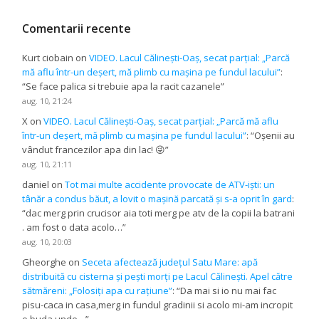
Comentarii recente
Kurt ciobain
on
VIDEO. Lacul Călinești-Oaș, secat parțial: „Parcă
mă aflu într-un deșert, mă plimb cu mașina pe fundul lacului”
:
“
Se face palica si trebuie apa la racit cazanele
”
aug. 10, 21:24
X
on
VIDEO. Lacul Călinești-Oaș, secat parțial: „Parcă mă aflu
într-un deșert, mă plimb cu mașina pe fundul lacului”
: “
Oșenii au
vândut francezilor apa din lac! 😜
”
aug. 10, 21:11
daniel
on
Tot mai multe accidente provocate de ATV-iști: un
tânăr a condus băut, a lovit o mașină parcată și s-a oprit în gard
:
“
dac merg prin crucisor aia toti merg pe atv de la copii la batrani
. am fost o data acolo…
”
aug. 10, 20:03
Gheorghe
on
Seceta afectează județul Satu Mare: apă
distribuită cu cisterna și pești morți pe Lacul Călinești. Apel către
sătmăreni: „Folosiți apa cu rațiune”
: “
Da mai si io nu mai fac
pisu-caca in casa,merg in fundul gradinii si acolo mi-am incropit