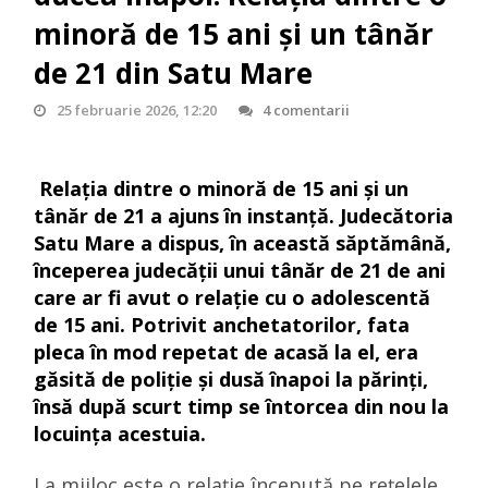
minoră de 15 ani și un tânăr
de 21 din Satu Mare
25 februarie 2026, 12:20
4 comentarii
Relația dintre o minoră de 15 ani și un
tânăr de 21 a ajuns în instanță. Judecătoria
Satu Mare
a dispus, în această săptămână,
începerea judecății unui tânăr de 21 de ani
care ar fi avut o relație cu o adolescentă
de 15 ani. Potrivit anchetatorilor, fata
pleca în mod repetat de acasă la el, era
găsită de poliție și dusă înapoi la părinți,
însă după scurt timp se întorcea din nou la
locuința acestuia.
La mijloc este o relație începută pe rețelele