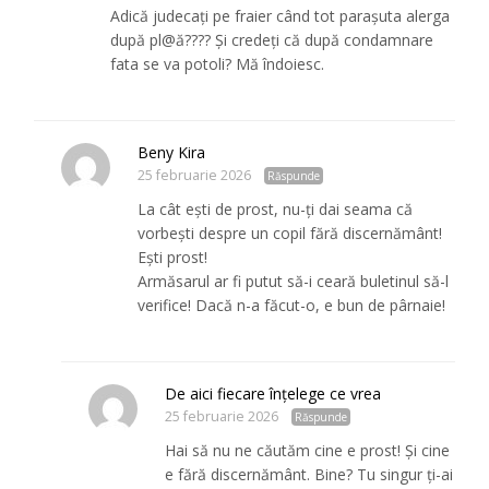
Adică judecați pe fraier când tot parașuta alerga
după pl@ă???? Și credeți că după condamnare
fata se va potoli? Mă îndoiesc.
Beny Kira
25 februarie 2026
Răspunde
La cât ești de prost, nu-ți dai seama că
vorbești despre un copil fără discernământ!
Ești prost!
Armăsarul ar fi putut să-i ceară buletinul să-l
verifice! Dacă n-a făcut-o, e bun de pârnaie!
De aici fiecare înțelege ce vrea
25 februarie 2026
Răspunde
Hai să nu ne căutăm cine e prost! Și cine
e fără discernământ. Bine? Tu singur ți-ai