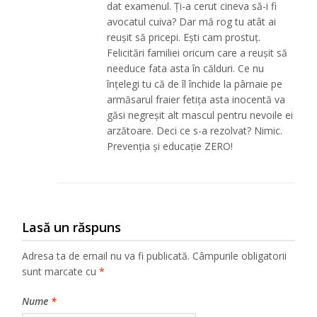
dat examenul. Ți-a cerut cineva să-i fi
avocatul cuiva? Dar mă rog tu atât ai
reușit să pricepi. Ești cam prostuț.
Felicitări familiei oricum care a reușit să
needuce fata asta în călduri. Ce nu
înțelegi tu că de îl închide la pârnaie pe
armăsarul fraier fetița asta inocentă va
găsi negreșit alt mascul pentru nevoile ei
arzătoare. Deci ce s-a rezolvat? Nimic.
Prevenția și educație ZERO!
Lasă un răspuns
Adresa ta de email nu va fi publicată.
Câmpurile obligatorii
sunt marcate cu
*
Nume
*