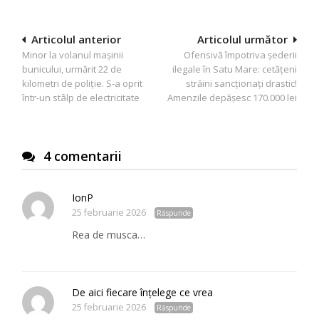
Navigare
Articolul anterior
Articolul următor
Minor la volanul mașinii
Ofensivă împotriva șederii
în
bunicului, urmărit 22 de
ilegale în Satu Mare: cetățeni
articole
kilometri de poliție. S-a oprit
străini sancționați drastic!
într-un stâlp de electricitate
Amenzile depășesc 170.000 lei
4 comentarii
IonP
25 februarie 2026
Răspunde
Rea de musca…
De aici fiecare înțelege ce vrea
25 februarie 2026
Răspunde