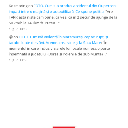
Kozmaring
on
FOTO. Cum s-a produs accidentul din Ciuperceni:
impact între o mașină și o autoutilitară. Ce spune poliția
: “
Are
TARR asta niste camioane, ca vezi ca in 2 secunde ajunge de la
50 km/h la 140 km/h. Putea…
”
aug. 7, 14:39
🤪
on
FOTO. Furtună violentă în Maramureș: copaci rupți și
tarabe luate de vânt. Vremea rea vine și la Satu Mare
: “
În
momentul în care inclusiv ziarele lor locale numesc o parte
însemnată a județului (Borșa și Poienile de sub Munte)…
”
aug. 7, 13:56