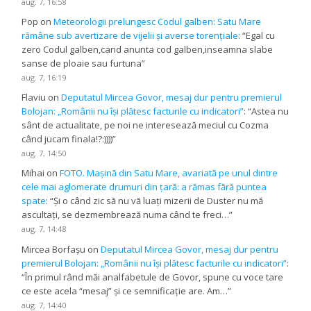
aug. 7, 16:58
Pop
on
Meteorologii prelungesc Codul galben: Satu Mare
rămâne sub avertizare de vijelii și averse torențiale
: “
Egal cu
zero Codul galben,cand anunta cod galben,inseamna slabe
sanse de ploaie sau furtuna
”
aug. 7, 16:19
Flaviu
on
Deputatul Mircea Govor, mesaj dur pentru premierul
Bolojan: „Românii nu își plătesc facturile cu indicatori”
: “
Astea nu
sânt de actualitate, pe noi ne interesează meciul cu Cozma
când jucam finala!?:))))
”
aug. 7, 14:50
Mihai
on
FOTO. Mașină din Satu Mare, avariată pe unul dintre
cele mai aglomerate drumuri din țară: a rămas fără puntea
spate
: “
Și o când zic să nu vă luați mizerii de Duster nu mă
ascultați, se dezmembrează numa când te freci…
”
aug. 7, 14:48
Mircea Borfașu
on
Deputatul Mircea Govor, mesaj dur pentru
premierul Bolojan: „Românii nu își plătesc facturile cu indicatori”
:
“
În primul rând măi analfabetule de Govor, spune cu voce tare
ce este acela “mesaj” și ce semnificație are. Am…
”
aug. 7, 14:40