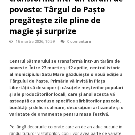
poveste: Târgul de Paște
pregătește zile pline de
magie și surprize
16 martie 2026, 10:59
0 comentarii
Centrul Sătmarului se transformă într-un tărâm de
poveste.
Între 27 martie și 12 aprilie, centrul istoric
al municipiului Satu Mare găzduiește o nouă ediție a
Târgului de Paște. Primăria vă invită în Piața
Libertății să descoperiți căsuțele meșterilor populari
și ale producătorilor locali, care și anul acesta vă
așteaptă cu produse specifice sărbătorilor pascale,
bunătăți și delicii culinare, decorațiuni artizanale și o
varietate de ornamente pentru masa festivă.
Pe lângă decorurile colorate care an de an aduc bucurie în
rândul tuturor vizitatorilor, copiii vor avea parte de variate