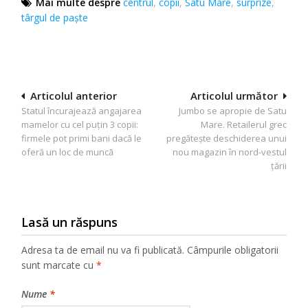
Mai multe despre
centrul
,
copii
,
Satu Mare
,
surprize
,
târgul de paște
Navigare
Articolul anterior
Articolul următor
Statul încurajează angajarea
Jumbo se apropie de Satu
în
mamelor cu cel puțin 3 copii:
Mare. Retailerul grec
articole
firmele pot primi bani dacă le
pregătește deschiderea unui
oferă un loc de muncă
nou magazin în nord-vestul
țării
Lasă un răspuns
Adresa ta de email nu va fi publicată.
Câmpurile obligatorii
sunt marcate cu
*
Nume
*