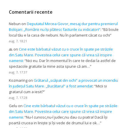
Comentarii recente
Nebun
on
Deputatul Mircea Govor, mesaj dur pentru premierul
Bolojan: „Românii nu își plătesc facturile cu indicatori”
: “
Bă boule
locul tău e la casa de nebuni. Nu în parlament căcat cu ochi
”
aug. 7, 18:21
🙏
on
Cine este bărbatul văzut cu o cruce în spate pe străzile
din Satu Mare. Povestea celui care spune că vrea să inspire
oamenii
: “
Nici eu. Dar în momentul în care te dedai la astfel de
spectacole gratuite la mine asta spune că am…
”
aug. 7, 17:37
Kozmaring
on
Grătarul „scăpat din ochi” a provocat un incendiu
în județul Satu Mare. ,,Bucătarul” a fost amendat
: “
Micii si
gratarul cum a iesit?
”
aug. 7, 17:28
Gelu
on
Cine este bărbatul văzut cu o cruce în spate pe străzile
din Satu Mare. Povestea celui care spune că vrea să inspire
oamenii
: “
Nu-l cunosc,nu-l judec,nu dau cu piatra! Dacă își
poartă crucea in liniște și își vede de drumul lui e ok…
”