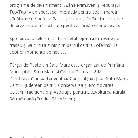
programe de divertisment: „Zâna Primăverii și Iepurașul
Țup-Țup” – un spectacol interactiv pentru copii, marea
vânătoare de ouă de Paște, precum și întâlniri interactive
de prezentare a tradițiilor specifice sărbătorilor pascale.
Spre bucuria celor mici, Trenulețul Iepurașului revine pe
traseu și va circula zilnic prin parcul central, oferindu-le
copiilor momente de neuitat.
Târgul de Paște din Satu Mare este organizat de Primăria
Municipiului Satu Mare și Centrul Cultural „G.M.
Zamfirescu”, în parteneriat cu Consiliul Județean Satu Mare,
Centrul Județean pentru Conservarea și Promovarea
Culturii Tradiționale și Asociația pentru Dezvoltarea Rurală
Sătmăreană (Produs Sătmărean).