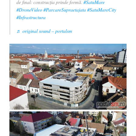
de final: construcția prinde formă.
#SatuMare
#DroneVideo
#ParcareSupraetajata
#SatuMareCity
#Infrastructura
♬ original sound – portalsm