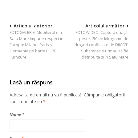
Navigare
Articolul anterior
Articolul următor
FOTOGALERIE. Mobilierul din
FOTO/VIDEO. Captură uriașă:
în
Satu Mare impune respect în
peste 150 de kilograme de
articole
Europa: Milano, Paris și
droguri confiscate de DIICOT!
Germania pe harta PURE
Substanțele urmau să fie
Furniture
distribuite și în Satu Mare
Lasă un răspuns
Adresa ta de email nu va fi publicată.
Câmpurile obligatorii
sunt marcate cu
*
Nume
*