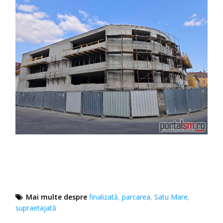
Mai multe despre
finalizată
,
parcarea
,
Satu Mare
,
supraetajată