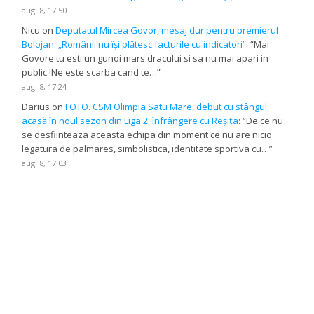
aug. 8, 17:50
Nicu
on
Deputatul Mircea Govor, mesaj dur pentru premierul
Bolojan: „Românii nu își plătesc facturile cu indicatori”
: “
Mai
Govore tu esti un gunoi mars dracului si sa nu mai apari in
public !Ne este scarba cand te…
”
aug. 8, 17:24
Darius
on
FOTO. CSM Olimpia Satu Mare, debut cu stângul
acasă în noul sezon din Liga 2: înfrângere cu Reșița
: “
De ce nu
se desfiinteaza aceasta echipa din moment ce nu are nicio
legatura de palmares, simbolistica, identitate sportiva cu…
”
aug. 8, 17:03