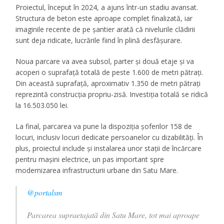
Proiectul, început în 2024, a ajuns într-un stadiu avansat.
Structura de beton este aproape complet finalizată, iar
imaginile recente de pe șantier arată că nivelurile clădirii
sunt deja ridicate, lucrările fiind în plină desfășurare.
Noua parcare va avea subsol, parter și două etaje și va
acoperi o suprafață totală de peste 1.600 de metri pătrați.
Din această suprafață, aproximativ 1.350 de metri pătrați
reprezintă construcția propriu-zisă. Investiția totală se ridică
la 16.503.050 lei.
La final, parcarea va pune la dispoziția șoferilor 158 de
locuri, inclusiv locuri dedicate persoanelor cu dizabilități. În
plus, proiectul include și instalarea unor stații de încărcare
pentru mașini electrice, un pas important spre
modernizarea infrastructurii urbane din
Satu Mare
.
@portalsm
Parcarea supraetajată din Satu Mare, tot mai aproape