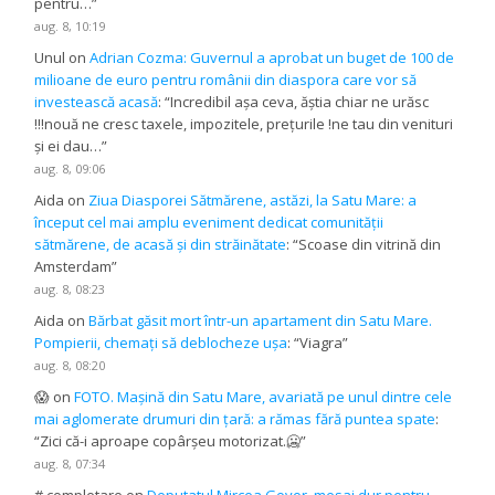
pentru…
”
aug. 8, 10:19
Unul
on
Adrian Cozma: Guvernul a aprobat un buget de 100 de
milioane de euro pentru românii din diaspora care vor să
investească acasă
: “
Incredibil așa ceva, ăștia chiar ne urăsc
!!!nouă ne cresc taxele, impozitele, prețurile !ne tau din venituri
și ei dau…
”
aug. 8, 09:06
Aida
on
Ziua Diasporei Sătmărene, astăzi, la Satu Mare: a
început cel mai amplu eveniment dedicat comunității
sătmărene, de acasă și din străinătate
: “
Scoase din vitrină din
Amsterdam
”
aug. 8, 08:23
Aida
on
Bărbat găsit mort într-un apartament din Satu Mare.
Pompierii, chemați să deblocheze ușa
: “
Viagra
”
aug. 8, 08:20
😱
on
FOTO. Mașină din Satu Mare, avariată pe unul dintre cele
mai aglomerate drumuri din țară: a rămas fără puntea spate
:
“
Zici că-i aproape copârșeu motorizat.🥶
”
aug. 8, 07:34