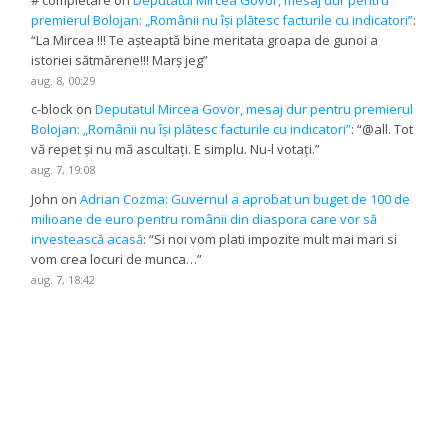
# completare
on
Deputatul Mircea Govor, mesaj dur pentru
premierul Bolojan: „Românii nu își plătesc facturile cu indicatori”
:
“
La Mircea !!! Te așteaptă bine meritata groapa de gunoi a
istoriei sătmărene!!! Marș jeg
”
aug. 8, 00:29
c-block
on
Deputatul Mircea Govor, mesaj dur pentru premierul
Bolojan: „Românii nu își plătesc facturile cu indicatori”
: “
@all. Tot
vă repet și nu mă ascultați. E simplu. Nu-l votați.
”
aug. 7, 19:08
John
on
Adrian Cozma: Guvernul a aprobat un buget de 100 de
milioane de euro pentru românii din diaspora care vor să
investească acasă
: “
Si noi vom plati impozite mult mai mari si
vom crea locuri de munca…
”
aug. 7, 18:42