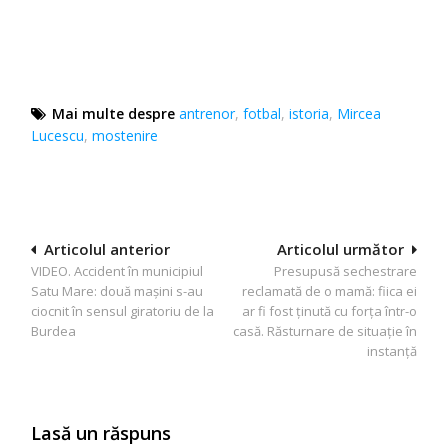
Mai multe despre
antrenor
,
fotbal
,
istoria
,
Mircea
Lucescu
,
mostenire
Navigare
Articolul anterior
Articolul următor
VIDEO. Accident în municipiul
Presupusă sechestrare
în
Satu Mare: două mașini s-au
reclamată de o mamă: fiica ei
articole
ciocnit în sensul giratoriu de la
ar fi fost ținută cu forța într-o
Burdea
casă. Răsturnare de situație în
instanță
Lasă un răspuns