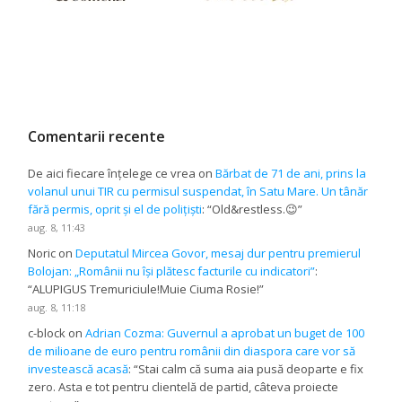
Comentarii recente
De aici fiecare înțelege ce vrea
on
Bărbat de 71 de ani, prins la
volanul unui TIR cu permisul suspendat, în Satu Mare. Un tânăr
fără permis, oprit și el de polițiști
: “
Old&restless.😉
”
aug. 8, 11:43
Noric
on
Deputatul Mircea Govor, mesaj dur pentru premierul
Bolojan: „Românii nu își plătesc facturile cu indicatori”
:
“
ALUPIGUS Tremuriciule!Muie Ciuma Rosie!
”
aug. 8, 11:18
c-block
on
Adrian Cozma: Guvernul a aprobat un buget de 100
de milioane de euro pentru românii din diaspora care vor să
investească acasă
: “
Stai calm că suma aia pusă deoparte e fix
zero. Asta e tot pentru clientelă de partid, câteva proiecte