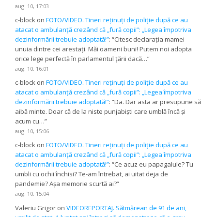
aug. 10, 17:03
c-block
on
FOTO/VIDEO. Tineri reținuți de poliție după ce au
atacat o ambulanță crezând că „fură copii”: „Legea împotriva
dezinformării trebuie adoptată!”
: “
Citesc declarația mamei
unuia dintre cei arestați. Măi oameni buni! Putem noi adopta
orice lege perfectă în parlamentul țării dacă…
”
aug. 10, 16:01
c-block
on
FOTO/VIDEO. Tineri reținuți de poliție după ce au
atacat o ambulanță crezând că „fură copii”: „Legea împotriva
dezinformării trebuie adoptată!”
: “
Da. Dar asta ar presupune să
aibă minte. Doar că de la niste punjabiști care umblă încă și
acum cu…
”
aug. 10, 15:06
c-block
on
FOTO/VIDEO. Tineri reținuți de poliție după ce au
atacat o ambulanță crezând că „fură copii”: „Legea împotriva
dezinformării trebuie adoptată!”
: “
Ce acuz eu papagalule? Tu
umbli cu ochii închisi? Te-am întrebat, ai uitat deja de
pandemie? Așa memorie scurtă ai?
”
aug. 10, 15:04
Valeriu Grigor
on
VIDEOREPORTAJ. Sătmărean de 91 de ani,