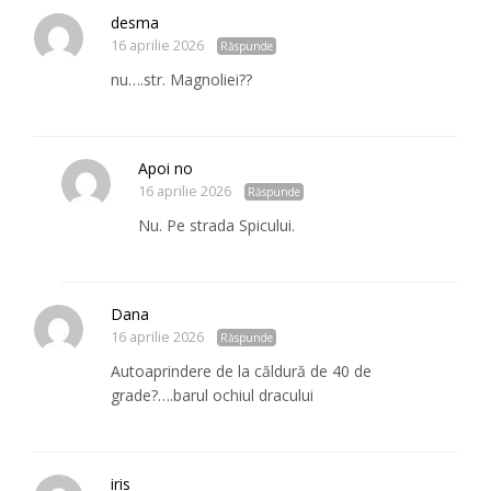
desma
16 aprilie 2026
Răspunde
nu….str. Magnoliei??
Apoi no
16 aprilie 2026
Răspunde
Nu. Pe strada Spicului.
Dana
16 aprilie 2026
Răspunde
Autoaprindere de la căldură de 40 de
grade?….barul ochiul dracului
iris