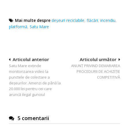
Mai multe despre
deșeuri reciclabile
,
flăcări
,
incendiu
,
platformă
,
Satu Mare
Navigare
Articolul anterior
Articolul următor
Satu Mare extinde
ANUNȚ PRIVIND DEMARAREA
în
monitorizarea video la
PROCEDURII DE ACHIZIȚIE
articole
punctele de colectare a
COMPETITIVĂ
deșeurilor. Amenzi de până la
20.000 lei pentru cei care
aruncă ilegal gunoiul
5 comentarii