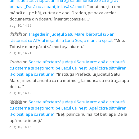
umilit de stat. A luptat ani întregi să demonstreze că e grav
bolnav: „Dacă nu ai bani, te lasă să mori”
: “
Ionuț, nu știu cine
mâncă c… pe băț, curtea de apel Oradea, pe baza acelor
documente din dosarul înaintat comisiei,…
”
aug. 10, 14:36
🤔🤔🤔
on
Tragedie în județul Satu Mare: bărbatul (36 ani)
răsturnat cu ATV-ul în șanț, la Luna Șes, a murit la spital
: “
Mno.
Totuși e mare păcat să mori așa aiurea.
”
aug. 10, 14:21
Csaba
on
Seceta afectează județul Satu Mare: apă distribuită
cu cisterna și pești morți pe Lacul Călinești. Apel către sătmăreni:
„Folosiți apa cu rațiune”
: “
Instituția Prefectului Județul Satu
Mare , imediat anunta ca nu mai merg la munca sa nu traga apa
de la…
”
aug. 10, 14:19
🤔🤔🤔
on
Seceta afectează județul Satu Mare: apă distribuită
cu cisterna și pești morți pe Lacul Călinești. Apel către sătmăreni:
„Folosiți apa cu rațiune”
: “
Beți palincă nu mai tot beți apă. De la
apă nu te îmbeți.
”
aug. 10, 14:16