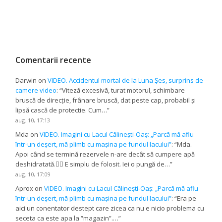
Comentarii recente
Darwin
on
VIDEO. Accidentul mortal de la Luna Șes, surprins de
camere video
: “
Viteză excesivă, turat motorul, schimbare
bruscă de direcție, frânare bruscă, dat peste cap, probabil și
lipsă cască de protectie. Cum…
”
aug. 10, 17:13
Mda
on
VIDEO. Imagini cu Lacul Călinești-Oaș: „Parcă mă aflu
într-un deșert, mă plimb cu mașina pe fundul lacului”
: “
Mda.
Apoi când se termină rezervele n-are decât să cumpere apă
deshidratată.😵‍💫 E simplu de folosit. Iei o pungă de…
”
aug. 10, 17:09
Aprox
on
VIDEO. Imagini cu Lacul Călinești-Oaș: „Parcă mă aflu
într-un deșert, mă plimb cu mașina pe fundul lacului”
: “
Era pe
aici un conentator destept care zicea ca nu e nicio problema cu
seceta ca este apa la “magazin”.…
”