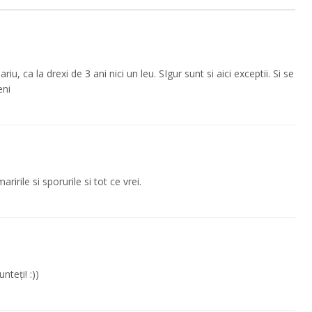
u, ca la drexi de 3 ani nici un leu. SIgur sunt si aici exceptii. Si se
eni
ririle si sporurile si tot ce vrei.
teți! :))