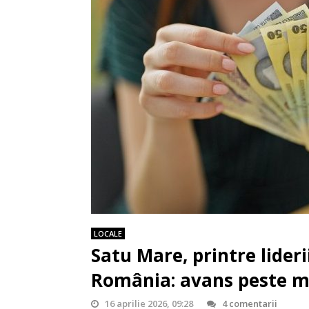
LOCALE
Satu Mare, printre liderii
România: avans peste me
16 aprilie 2026, 09:28
4 comentarii