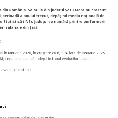
ale din România. Salariile din județul Satu Mare au crescut
și perioadă a anului trecut, depășind media națională de
de Statistică (INS). Județul se numără printre performerii
ri salariale din țară.
t
lei în ianuarie 2026, în creștere cu 6,30% față de ianuarie 2025.
 ceea ce plasează județul în topul evoluțiilor salariale.
un avans consistent:
ară
ce creșteri salariale, alături de: