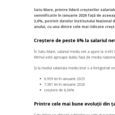
Satu Mare, printre liderii creșterilor salari
semnificativ în ianuarie 2026 față de aceea
3,6%, potrivit datelor Institutului Național 
anului, cu una dintre cele mai ridicate crește
Creștere de peste 6% la salariul ne
În Satu Mare, salariul mediu net a ajuns la 4.441 
Ritmul este aproape dublu față de media națională,
Și la nivelul salariului mediu brut s-a înregistrat 
6.959 lei în ianuarie 2025
7.381 lei în ianuarie 2026
creștere de 6,06%
Printre cele mai bune evoluții din ț
Satu Mare se aliniază județelor cu cele mai puterni