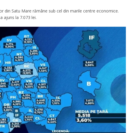
riilor din Satu Mare rămâne sub cel din marile centre economice.
 ajuns la 7.073 lei.