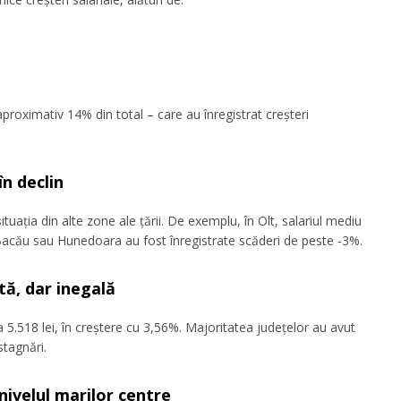
proximativ 14% din total – care au înregistrat creșteri
în declin
tuația din alte zone ale țării. De exemplu, în Olt, salariul mediu
Bacău sau Hunedoara au fost înregistrate scăderi de peste -3%.
ă, dar inegală
 la 5.518 lei, în creștere cu 3,56%. Majoritatea județelor au avut
stagnări.
nivelul marilor centre