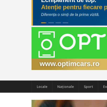
Locale
Naţionale
Sport
Ex