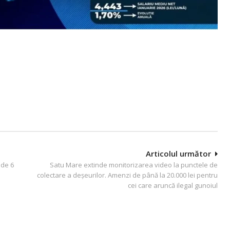
Articolul următor
 de 6
Satu Mare extinde monitorizarea video la punctele de
colectare a deșeurilor. Amenzi de până la 20.000 lei pentru
cei care aruncă ilegal gunoiul