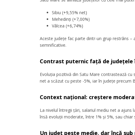
Sibiu (+9,55% net)
Mehedinți (+7,00%)
Vâlcea (+6,74%)
Aceste județe fac parte dintr-un grup restrâns – a
semnificative.
Contrast puternic față de județele 
Evoluția pozitivă din Satu Mare contrastează cu si
net a scăzut cu peste -5%, iar în județe precum 
Context național: creștere moderat
La nivelul întregii țări, salariul mediu net a ajuns
însă evoluții moderate, între 1% și 5%, sau chiar 
Un județ peste medie, dar încă sub 