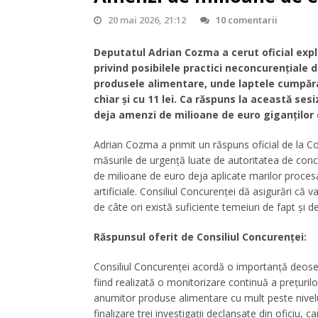
20 mai 2026, 21:12
10 comentarii
Deputatul Adrian Cozma a cerut oficial explic
privind posibilele practici neconcurențiale d
produsele alimentare, unde laptele cumpărat
chiar și cu 11 lei
.
Ca răspuns la această sesi
deja amenzi de milioane de euro giganților d
Adrian Cozma a primit un răspuns oficial de la C
măsurile de urgență luate de autoritatea de conc
de milioane de euro deja aplicate marilor procesa
artificiale.
Consiliul Concurenței dă asigurări că va
de câte ori există suficiente temeiuri de fapt și d
Răspunsul oferit de Consiliul Concurenței:
Consiliul Concurenței acordă o importanță deoseb
fiind realizată o monitorizare continuă a prețurilo
anumitor produse alimentare cu mult peste nivelul
finalizare trei investigații declanşate din oficiu, c