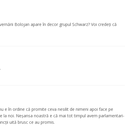
vernării Bolojan apare în decor grupul Schwarz? Voi credeți că
?
 e în ordine că promite ceva nesilit de nimeni apoi face pe
i de la noi. Neșansa noastră e că mai tot timpul avem parlamentari-
cții uită brusc ce au promis.