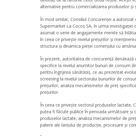
alternative pentru comercializarea produselor și 
În mod similar, Consiliul Concurenței a autorizat 
Supermarket La Cocoş SA, în urma investigației d
asumat o serie de angajamente menite să înlăture î
în ceea ce priveşte nivelul prețurilor şi menţiner
structura și dinamica pieței comerțului cu amăn
În prezent, autoritatea de concurență derulează u
specifice la nivelul anumitor bunuri de consum (
pentru îngrijirea sănătății), ce au prezentat evoluți
screening la nivelul sectorului bunurilor de consu
prețurilor, analiza mecanismelor de preţ specific
prețurilor.
În ceea ce privește sectorul produselor lactate, Co
putea fi făcute publice în perioada următoare și ca
produselor lactate, analiza mecanismelor de preț spe
paliere ale lanțului de producție, procesare şi com