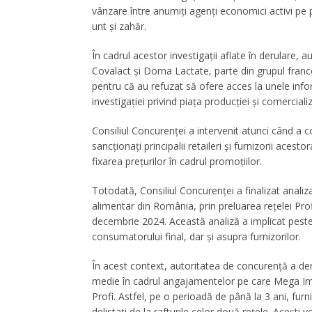
vânzare între anumiți agenți economici activi pe pi
unt şi zahăr.
În cadrul acestor investigații aflate în derulare,
Covalact şi Dorna Lactate, parte din grupul franc
pentru că au refuzat să ofere acces la unele inform
investigației privind piața producției şi comercializ
Consiliul Concurenței a intervenit atunci când a 
sancționați principalii retaileri şi furnizorii ace
fixarea prețurilor în cadrul promoţiilor.
Totodată, Consiliul Concurenței a finalizat anali
alimentar din România, prin preluarea reţelei Pro
decembrie 2024.
Această analiză a implicat pest
consumatorului final, dar şi asupra furnizorilor.
În acest context, autoritatea de concurență a de
medie în cadrul angajamentelor pe care Mega Imag
Profi.
Astfel, pe o perioadă de până la 3 ani, furni
delistați de la rafturile celor două rețele.
Acești v