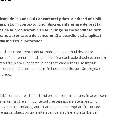
ații de la Consiliul Concurenței printr-o adresă oficială
in piață, în contextul unor discrepanțe uriașe de preț la
 de la producători cu 2 lei ajunge să fie vândut la raft
zare, autoritatea de concurență a dezvăluit că a aplicat
in industria lactatelor.
onsiliului Concurenței din România
.
Documentul dezvăluie
urență, iar p
rintre acestea se numără controale drastice, amenzi
tori din piață și anchete în derulare care vizează scumpirile
 continua să acționeze ferm în interes public, aplicând legea ori
e drept
.
ită concurenței din sectorul produselor alimentare, în acest sens
r, în urma căreia, în contextul creșterii accelerate a prețurilor
 general al inflației, autoritatea de concurență are în curs de
are au ca obiect posibile înțelegeri de stabilire a prețurilor de