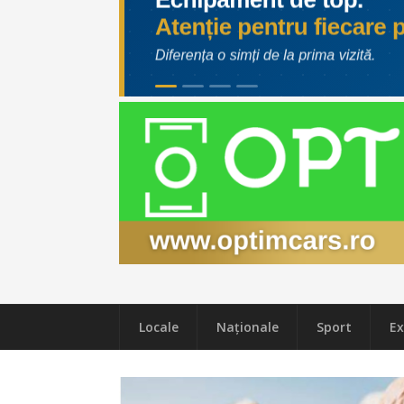
Locale
Naţionale
Sport
Ex