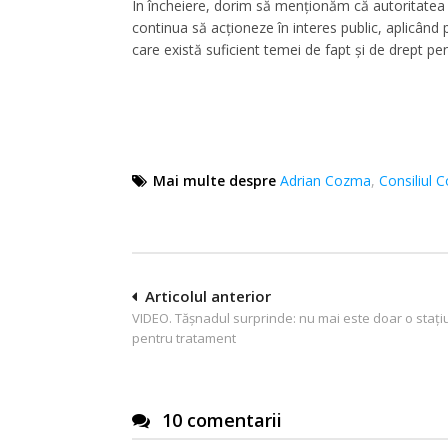
În încheiere, dorim să menționăm că autoritatea d
continua să acționeze în interes public, aplicând 
care există suficient temei de fapt şi de drept pent
Mai multe despre
Adrian Cozma
,
Consiliul 
Navigare
Articolul anterior
VIDEO. Tășnadul surprinde: nu mai este doar o staț
în
pentru tratament
articole
10 comentarii