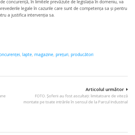
e concurență, în limitele prevăzute de legislația în domeniu, va
prevederile legale în cazurile care sunt de competența sa și pentru
ru a justifica intervenția sa.
Concurenței
,
lapte
,
magazine
,
preţuri
,
producători
Articolul următor
iune
FOTO. Șoferii au fost ascultați: limitatoare de viteză
montate pe toate intrările în sensul de la Parcul Industrial