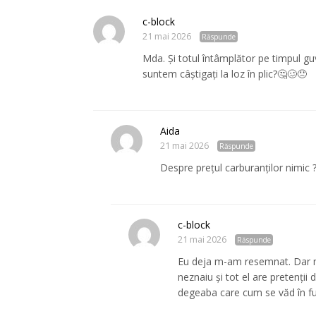
c-block
21 mai 2026
Răspunde
Mda. Și totul întâmplător pe timpul gu
suntem câștigați la loz în plic?🤔🥴😠
Aida
21 mai 2026
Răspunde
Despre prețul carburanților nimic 
c-block
21 mai 2026
Răspunde
Eu deja m-am resemnat. Dar nu
neznaiu și tot el are pretenți
degeaba care cum se văd în fun