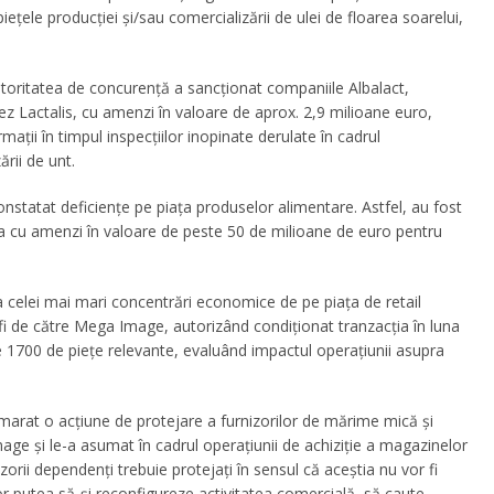
ețele producției şi/sau comercializării de ulei de floarea soarelui,
 autoritatea de concurență a sancționat companiile Albalact,
ez Lactalis, cu amenzi în valoare de aprox.
2,9 milioane euro,
ații în timpul inspecțiilor inopinate derulate în cadrul
ării de unt.
constatat deficiențe pe piața produselor alimentare.
Astfel, au fost
stora cu amenzi în valoare de peste 50 de milioane de euro pentru
za celei mai mari concentrări economice de pe piața de retail
fi de către Mega Image, autorizând condiționat tranzacția în luna
e 1700 de piețe relevante, evaluând impactul operațiunii asupra
marat o acțiune de protejare a furnizorilor de mărime mică şi
e şi le-a asumat în cadrul operațiunii de achiziție a magazinelor
zorii dependenți trebuie protejați în sensul că aceştia nu vor fi
or putea să-şi reconfigureze activitatea comercială, să caute