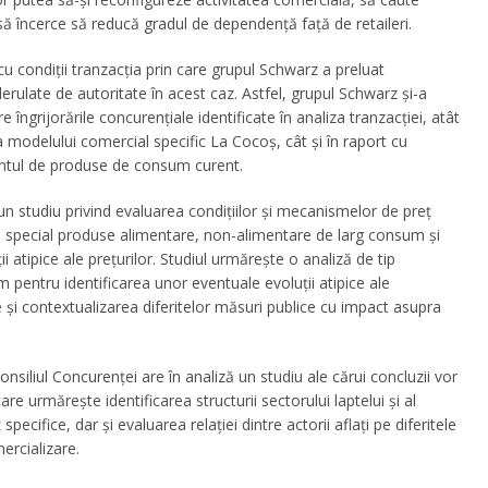
să încerce să reducă gradul de dependență față de retaileri.
cu condiții tranzacția prin care grupul Schwarz a preluat
erulate de autoritate în acest caz.
Astfel, grupul Schwarz şi-a
ngrijorările concurențiale identificate în analiza tranzacției, atât
ea modelului comercial specific La Cocoş, cât și în raport cu
untul de produse de consum curent.
n studiu privind evaluarea condițiilor şi mecanismelor de preț
în special produse alimentare, non-alimentare de larg consum și
i atipice ale prețurilor.
Studiul urmăreşte o analiză de tip
m pentru identificarea unor eventuale evoluții atipice ale
e și contextualizarea diferitelor măsuri publice cu impact asupra
nsiliul Concurenței are în analiză un studiu ale cărui concluzii vor
re urmăreşte identificarea structurii sectorului laptelui şi al
cifice, dar și evaluarea relației dintre actorii aflați pe diferitele
ercializare.