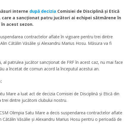
ăsuri interne
după decizia
Comisiei de Disciplină și Etică
, care a sancționat patru jucători ai echipei sătmărene în
 în acest sezon.
suspendarea contractelor aflate în vigoare pentru trei dintre
,
Alin Cătălin Văsălie
și
Alexandru Marius Hosu
. Măsura va fi
u
, al patrulea jucător sancționat de FRF în acest caz, nu mai face
ău a încetat de comun acord la începutul acestui an.
:
u Mare a luat act de decizia Comisiei de Disciplină și Etică din
rei dintre jucătorii clubului nostru.
al CSM Olimpia Satu Mare a decis suspendarea contractelor aflate
lin Cătălin Văsălie și Alexandru Marius Hosu pentru o perioadă de