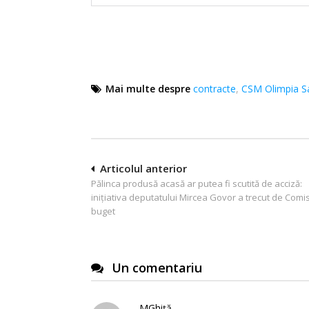
Mai multe despre
contracte
,
CSM Olimpia S
Navigare
Articolul anterior
Pălinca produsă acasă ar putea fi scutită de acciză:
în
inițiativa deputatului Mircea Govor a trecut de Comi
articole
buget
Un comentariu
MGhiță