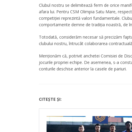
Clubul nostru se delimitează ferm de orice manife
afara lui. Pentru CSM Olimpia Satu Mare, respectarea
competiției reprezintă valori fundamentale. Clubu
comportamente demne de tradiția noastră, de încre
Totodată, considerăm necesar să precizăm faptul
clubului nostru, întrucât colaborarea contractual
Menționăm că, potrivit anchetei Comisiei de Discip
jocurile propriei echipe. De asemenea, s-a constat
conturile deschise anterior la casele de pariuri.
CITEȘTE ȘI: