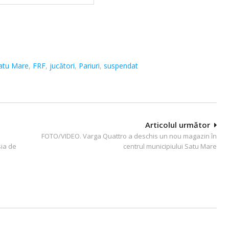
atu Mare
,
FRF
,
jucători
,
Pariuri
,
suspendat
Articolul următor
FOTO/VIDEO. Varga Quattro a deschis un nou magazin în
sia de
centrul municipiului Satu Mare