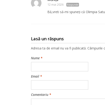
12 mai 2026
Răspunde
Bă,vreti să-mi spuneți că Olimpia Sat
Lasă un răspuns
Adresa ta de email nu va fi publicată.
Câmpurile o
Nume
*
Email
*
Comentariu
*