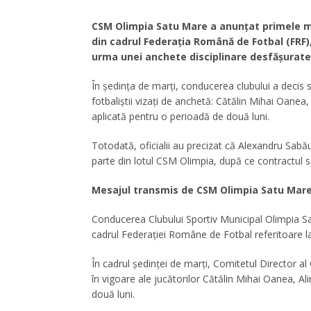
CSM Olimpia Satu Mare
a anunțat primele m
din cadrul
Federația Română de Fotbal (FRF)
urma unei anchete disciplinare desfășurate
În ședința de marți, conducerea clubului a decis 
fotbaliștii vizați de anchetă:
Cătălin Mihai Oanea
aplicată pentru o perioadă de două luni.
Totodată, oficialii au precizat că
Alexandru Sabă
parte din lotul CSM Olimpia, după ce contractul s
Mesajul transmis de CSM Olimpia Satu Mare
Conducerea Clubului Sportiv Municipal Olimpia Sat
cadrul Federației Române de Fotbal referitoare la t
În cadrul ședinței de marți, Comitetul Director 
în vigoare ale jucătorilor Cătălin Mihai Oanea, A
două luni.