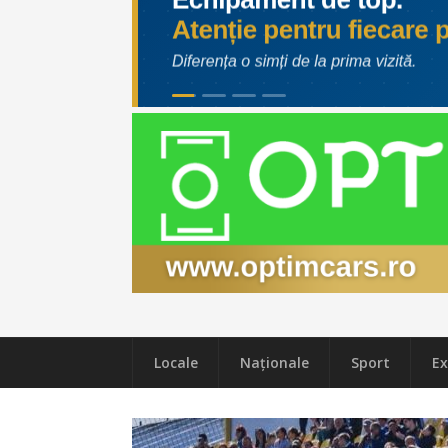
Locale
Naţionale
Sport
Ex