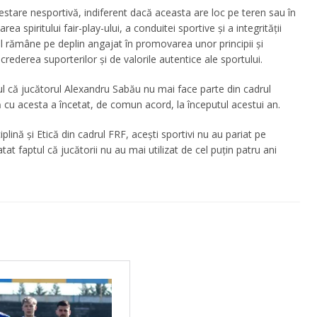
stare nesportivă, indiferent dacă aceasta are loc pe teren sau în
 spiritului fair-play-ului, a conduitei sportive și a integrității
l rămâne pe deplin angajat în promovarea unor principii și
derea suporterilor și de valorile autentice ale sportului.
 că jucătorul Alexandru Sabău nu mai face parte din cadrul
ă cu acesta a încetat, de comun acord, la începutul acestui an.
lină și Etică din cadrul FRF, acești sportivi nu au pariat pe
at faptul că jucătorii nu au mai utilizat de cel puțin patru ani