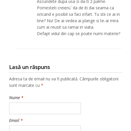
Ascundete dupa usa si da-ti 2 palme.
Pornesteti creieru` da de iti dai seama ca
oricand e posibil sa faci infart. Tu stii ce ai in
tine? Nu! De ai vedea ai plange si te-ai mira
cum ai reusit sa ramai in viata.
Defapt vidul din cap se poate numi materie?
Lasă un răspuns
Adresa ta de email nu va fi publicată.
Câmpurile obligatorii
sunt marcate cu
*
Nume
*
Email
*