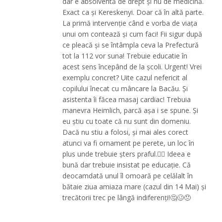
dar e absolventă de drept și nu de medicină.
Exact ca și Kereskenyi. Doar că în altă parte.
La primă intervenție când e vorba de viața
unui om contează și cum faci! Fii sigur după
ce pleacă și se întâmpla ceva la Prefectură
tot la 112 vor suna! Trebuie educatie în
acest sens începând de la școli. Urgent! Vrei
exemplu concret? Uite cazul nefericit al
copilului înecat cu mâncare la Bacău. Și
asistenta îi făcea masaj cardiac! Trebuia
manevra Heimlich, parcă așa i se spune. Și
eu știu cu toate că nu sunt din domeniu.
Dacă nu stiu a folosi, și mai ales corect
atunci va fi ornament pe perete, un loc în
plus unde trebuie șters praful.😵‍💫 Ideea e
bună dar trebuie insistat pe educație. Că
deocamdată unul îl omoară pe celălalt în
bătaie ziua amiaza mare (cazul din 14 Mai) și
trecătorii trec pe lângă indiferenți!🤔🥴😠