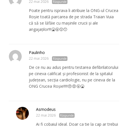
22 mai 2026
Răspunde
Poate pentru isprava îi atribuie la ONG-ul Crucea
Roșie toată parcarea de pe strada Traian Vuia
că să se lăfăie cu mașinile crucii și ale
angajaților!!!🤮🤬😡😠
Paulinho
22 mai 2026
Răspunde
De ce nu au adus pentru testarea defibrilatorului
pe cineva calificat și profesionist de la spitalul
județean, secția cardiologie, nu pe cineva de la
ONG Crucea Roșie!!!!!😠😡🤬🤮
Asmodeus
22 mai 2026
Răspunde
Ai fi cobaiul ideal. Doar ca tie la cap ar trebui