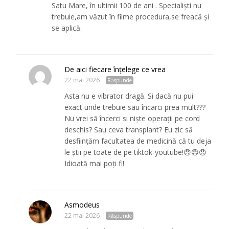
Satu Mare, în ultimii 100 de ani . Specialiști nu
trebuie,am văzut în filme procedura,se freacă și
se aplică.
De aici fiecare înțelege ce vrea
22 mai 2026
Răspunde
Asta nu e vibrator dragă. Si dacă nu pui
exact unde trebuie sau încarci prea mult???
Nu vrei să încerci si niște operații pe cord
deschis? Sau ceva transplant? Eu zic să
desființăm facultatea de medicină că tu deja
le știi pe toate de pe tiktok-youtube!😠😠😠
Idioată mai poți fi!
Asmodeus
22 mai 2026
Răspunde