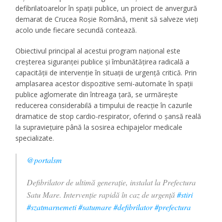
defibrilatoarelor în spații publice, un proiect de anvergură
demarat de Crucea Roșie Română, menit să salveze vieți
acolo unde fiecare secundă contează.
Obiectivul principal al acestui program național este
creșterea siguranței publice și îmbunătățirea radicală a
capacității de intervenție în situații de urgență critică. Prin
amplasarea acestor dispozitive semi-automate în spații
publice aglomerate din întreaga țară, se urmărește
reducerea considerabilă a timpului de reacție în cazurile
dramatice de stop cardio-respirator, oferind o șansă reală
la supraviețuire până la sosirea echipajelor medicale
specializate.
@portalsm
Defibrilator de ultimă generație, instalat la Prefectura
Satu Mare. Intervenție rapidă în caz de urgență
#stiri
#szatmarnemeti
#satumare
#defibrilator
#prefectura