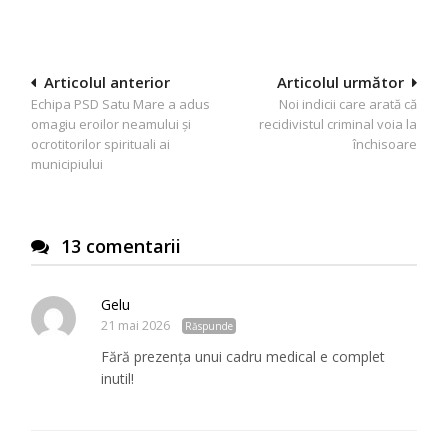
Navigare
Articolul anterior
Articolul următor
Echipa PSD Satu Mare a adus
Noi indicii care arată că
în
omagiu eroilor neamului și
recidivistul criminal voia la
articole
ocrotitorilor spirituali ai
închisoare
municipiului
13 comentarii
Gelu
21 mai 2026
Răspunde
Fără prezența unui cadru medical e complet
inutil!