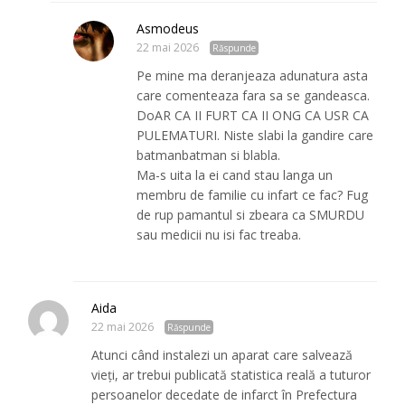
Asmodeus
22 mai 2026
Răspunde
Pe mine ma deranjeaza adunatura asta
care comenteaza fara sa se gandeasca.
DoAR CA II FURT CA II ONG CA USR CA
PULEMATURI. Niste slabi la gandire care
batmanbatman si blabla.
Ma-s uita la ei cand stau langa un
membru de familie cu infart ce fac? Fug
de rup pamantul si zbeara ca SMURDU
sau medicii nu isi fac treaba.
Aida
22 mai 2026
Răspunde
Atunci când instalezi un aparat care salvează
vieți, ar trebui publicată statistica reală a tuturor
persoanelor decedate de infarct în Prefectura