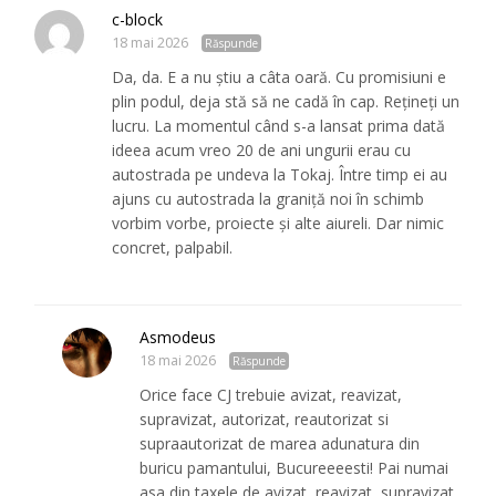
c-block
18 mai 2026
Răspunde
Da, da. E a nu știu a câta oară. Cu promisiuni e
plin podul, deja stă să ne cadă în cap. Rețineți un
lucru. La momentul când s-a lansat prima dată
ideea acum vreo 20 de ani ungurii erau cu
autostrada pe undeva la Tokaj. Între timp ei au
ajuns cu autostrada la graniță noi în schimb
vorbim vorbe, proiecte și alte aiureli. Dar nimic
concret, palpabil.
Asmodeus
18 mai 2026
Răspunde
Orice face CJ trebuie avizat, reavizat,
supravizat, autorizat, reautorizat si
supraautorizat de marea adunatura din
buricu pamantului, Bucureeeesti! Pai numai
asa din taxele de avizat, reavizat, supravizat,