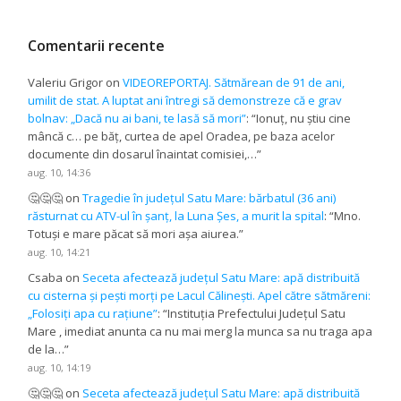
Comentarii recente
Valeriu Grigor
on
VIDEOREPORTAJ. Sătmărean de 91 de ani,
umilit de stat. A luptat ani întregi să demonstreze că e grav
bolnav: „Dacă nu ai bani, te lasă să mori”
: “
Ionuț, nu știu cine
mâncă c… pe băț, curtea de apel Oradea, pe baza acelor
documente din dosarul înaintat comisiei,…
”
aug. 10, 14:36
🤔🤔🤔
on
Tragedie în județul Satu Mare: bărbatul (36 ani)
răsturnat cu ATV-ul în șanț, la Luna Șes, a murit la spital
: “
Mno.
Totuși e mare păcat să mori așa aiurea.
”
aug. 10, 14:21
Csaba
on
Seceta afectează județul Satu Mare: apă distribuită
cu cisterna și pești morți pe Lacul Călinești. Apel către sătmăreni:
„Folosiți apa cu rațiune”
: “
Instituția Prefectului Județul Satu
Mare , imediat anunta ca nu mai merg la munca sa nu traga apa
de la…
”
aug. 10, 14:19
🤔🤔🤔
on
Seceta afectează județul Satu Mare: apă distribuită