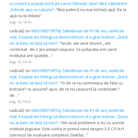
cu cisterna și pești morți pe Lacul Călinești. Apel către sătmăreni:
„Folosiți apa cu rațiune”
: “
Beți palincă nu mai tot beți apă. De la
apă nu te îmbeți.
”
aug. 10, 14:16
radical2
on
VIDEOREPORTAJ. Sătmărean de 91 de ani, umilit de
stat. A luptat ani întregi să demonstreze că e grav bolnav: „Dacă
nu ai bani, te lasă să mori”
: “
ticule. am avut dovezi , am
contestat . de 2 ani astept raspuns. Ce judacata vrei cand
institutia are spatele…
”
aug. 10, 14:10
radical2
on
VIDEOREPORTAJ. Sătmărean de 91 de ani, umilit de
stat. A luptat ani întregi să demonstreze că e grav bolnav: „Dacă
nu ai bani, te lasă să mori”
: “
Si de ce nu semneaza de fata cu
bolnavii? ce ascund? apoi, de ce nu raspund la contestatii ?
de…
”
aug. 10, 14:01
radical2
on
VIDEOREPORTAJ. Sătmărean de 91 de ani, umilit de
stat. A luptat ani întregi să demonstreze că e grav bolnav: „Dacă
nu ai bani, te lasă să mori”
: “
Am avut probleme si eu cu aceste
instituții jegoase. Este vorba in primul rand despre S.E.C.P.A.H
(serviciul de evaluare complexă..blabla)…
”