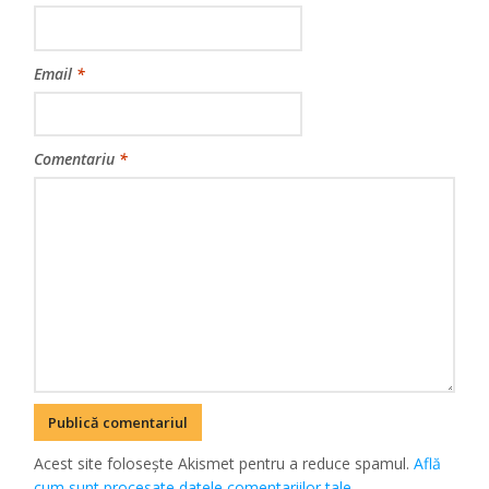
Email
*
Comentariu
*
Acest site folosește Akismet pentru a reduce spamul.
Află
cum sunt procesate datele comentariilor tale
.