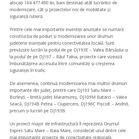
alocați 164.477.490 lei, bani destinați atât lucrărilor de
modernizare, cât și proiectelor noi de mobilitate și
siguranță rutieră.
Printre cele mai importante investiții anunțate se numără
construcția de poduri și modernizarea unor drumuri
județene esențiale pentru conectivitatea locală. Sunt
prevăzute lucrări la podul de pe DJ193E – Valea Bârsăului și
la podul de pe DJ197 – Râul Talna, proiecte care vizează
îmbunătățirea accesului între comunități și creșterea
siguranței în trafic.
De asemenea, continuă modernizarea mai multor drumuri
importante din județ, printre care DJ193 Satu Mare –
Borlești – limită județ Maramureș, DJ109M Batarci – Valea
Seacă, DJ194B Petea – Ciuperceni, DJ196C Pișcolt – Andrid,
precum și lucrări pe DJ193B.
Un proiect major de infrastructură îl reprezintă Drumul
Expres Satu Mare – Baia Mare, considerat unul dintre cele
mai importante proiecte de conectivitate regională.