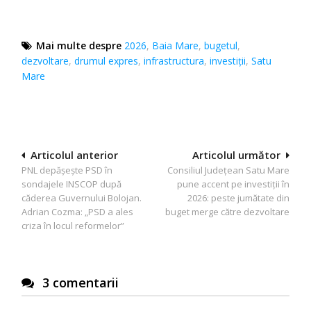
Mai multe despre
2026
,
Baia Mare
,
bugetul
,
dezvoltare
,
drumul expres
,
infrastructura
,
investiţii
,
Satu
Mare
Navigare
Articolul anterior
Articolul următor
PNL depășește PSD în
Consiliul Județean Satu Mare
în
sondajele INSCOP după
pune accent pe investiții în
articole
căderea Guvernului Bolojan.
2026: peste jumătate din
Adrian Cozma: „PSD a ales
buget merge către dezvoltare
criza în locul reformelor”
3 comentarii