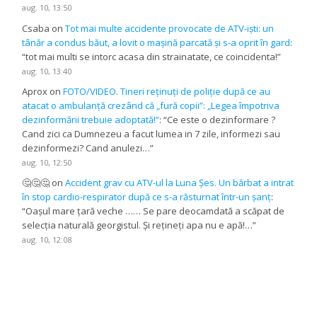
aug. 10, 13:50
Csaba
on
Tot mai multe accidente provocate de ATV-iști: un
tânăr a condus băut, a lovit o mașină parcată și s-a oprit în gard
:
“
tot mai multi se intorc acasa din strainatate, ce coincidenta!
”
aug. 10, 13:40
Aprox
on
FOTO/VIDEO. Tineri reținuți de poliție după ce au
atacat o ambulanță crezând că „fură copii”: „Legea împotriva
dezinformării trebuie adoptată!”
: “
Ce este o dezinformare ?
Cand zici ca Dumnezeu a facut lumea in 7 zile, informezi sau
dezinformezi? Cand anulezi…
”
aug. 10, 12:50
🤔🤔🤔
on
Accident grav cu ATV-ul la Luna Șes. Un bărbat a intrat
în stop cardio-respirator după ce s-a răsturnat într-un șanț
:
“
Oașul mare țară veche …… Se pare deocamdată a scăpat de
selecția naturală georgistul. Și rețineți apa nu e apă!…
”
aug. 10, 12:08