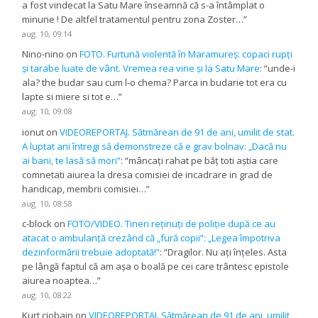
a fost vindecat la Satu Mare înseamnă că s-a întâmplat o
minune ! De altfel tratamentul pentru zona Zoster…
”
aug. 10, 09:14
Nino-nino
on
FOTO. Furtună violentă în Maramureș: copaci rupți
și tarabe luate de vânt. Vremea rea vine și la Satu Mare
: “
unde-i
ala? the budar sau cum l-o chema? Parca in budarie tot era cu
lapte si miere si tot e…
”
aug. 10, 09:08
ionut
on
VIDEOREPORTAJ. Sătmărean de 91 de ani, umilit de stat.
A luptat ani întregi să demonstreze că e grav bolnav: „Dacă nu
ai bani, te lasă să mori”
: “
mâncaţi rahat pe băţ toti aştia care
comnetati aiurea la dresa comisiei de incadrare in grad de
handicap, membrii comisiei…
”
aug. 10, 08:58
c-block
on
FOTO/VIDEO. Tineri reținuți de poliție după ce au
atacat o ambulanță crezând că „fură copii”: „Legea împotriva
dezinformării trebuie adoptată!”
: “
Dragilor. Nu ați înțeles. Asta
pe lângă faptul că am așa o boală pe cei care trântesc epistole
aiurea noaptea…
”
aug. 10, 08:22
Kurt ciobain
on
VIDEOREPORTAJ. Sătmărean de 91 de ani, umilit