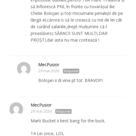
să înflorescă PNL în frunte cu tovarășul Ilie
Chelie Bolojan și toți miciumanii penaliști de pe
lângă el,cărora o să le crească cu mii de lei cât
de curând salariile,drept mulțumire că-l
preaslăvesc.SĂRACII SUNT MULȚI,DAR
PROȘTI,dar asta nu mai contează !
MecPusior
29 mai 2026
Răspunde
Bolojan ii di vina pt tot. BRAVO!!1
MecPusior
29 mai 2026
Răspunde
Marti Bucket ii best bang for the buck.
14 Lei orice, LOL