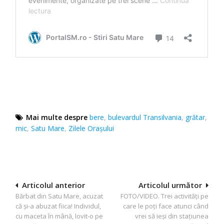
Mai multe despre
bere
,
bulevardul Transilvania
,
grătar
,
mic
,
Satu Mare
,
Zilele Oraşului
Navigare
Articolul anterior
Articolul următor
Bărbat din Satu Mare, acuzat
FOTO/VIDEO. Trei activități pe
în
că și-a abuzat fiica! Individul,
care le poți face atunci când
articole
cu maceta în mână, lovit-o pe
vrei să ieși din stațiunea