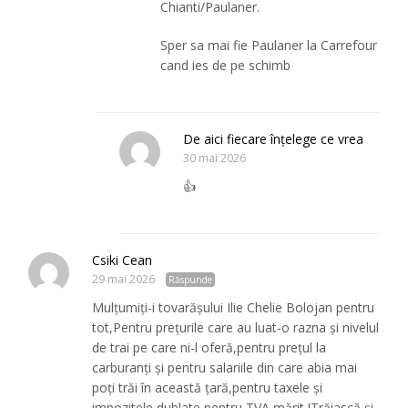
Chianti/Paulaner.
Sper sa mai fie Paulaner la Carrefour
cand ies de pe schimb
De aici fiecare înțelege ce vrea
30 mai 2026
👍
Csiki Cean
29 mai 2026
Răspunde
Mulțumiți-i tovarășului Ilie Chelie Bolojan pentru
tot,Pentru prețurile care au luat-o razna și nivelul
de trai pe care ni-l oferă,pentru prețul la
carburanți și pentru salariile din care abia mai
poți trăi în această țară,pentru taxele și
impozitele dublate,pentru TVA mărit !Trăiască și