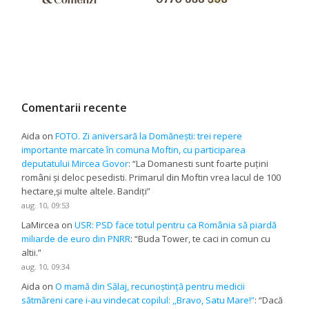
Comentarii recente
Aida
on
FOTO. Zi aniversară la Domănești: trei repere
importante marcate în comuna Moftin, cu participarea
deputatului Mircea Govor
: “
La Domanesti sunt foarte puțini
români și deloc pesedisti. Primarul din Moftin vrea lacul de 100
hectare,și multe altele. Bandiți
”
aug. 10, 09:53
LaMircea
on
USR: PSD face totul pentru ca România să piardă
miliarde de euro din PNRR
: “
Buda Tower, te caci in comun cu
altii.
”
aug. 10, 09:34
Aida
on
O mamă din Sălaj, recunoștință pentru medicii
sătmăreni care i-au vindecat copilul: ,,Bravo, Satu Mare!”
: “
Dacă