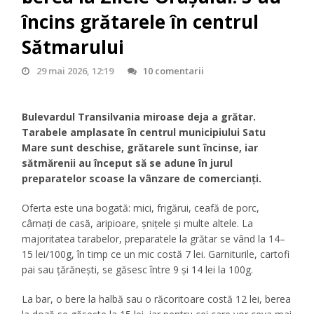
încins grătarele în centrul
Sătmarului
29 mai 2026, 12:19
10 comentarii
Bulevardul Transilvania miroase deja a grătar.
Tarabele amplasate în centrul municipiului Satu
Mare sunt deschise, grătarele sunt încinse, iar
sătmărenii au început să se adune în jurul
preparatelor scoase la vânzare de comercianți.
Oferta este una bogată: mici, frigărui, ceafă de porc,
cârnați de casă, aripioare, șnițele și multe altele. La
majoritatea tarabelor, preparatele la grătar se vând la 14–
15 lei/100g, în timp ce un mic costă 7 lei. Garniturile, cartofi
pai sau țărănești, se găsesc între 9 și 14 lei la 100g.
La bar, o bere la halbă sau o răcoritoare costă 12 lei, berea