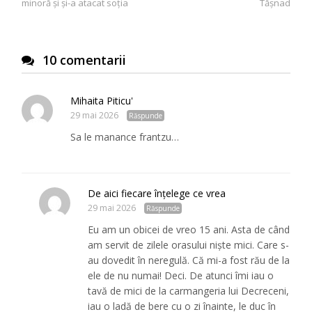
minoră și și-a atacat soția
Tășnad
10 comentarii
Mihaita Piticu'
29 mai 2026
Răspunde
Sa le manance frantzu…
De aici fiecare înțelege ce vrea
29 mai 2026
Răspunde
Eu am un obicei de vreo 15 ani. Asta de când
am servit de zilele orasului niște mici. Care s-
au dovedit în neregulă. Că mi-a fost rău de la
ele de nu numai! Deci. De atunci îmi iau o
tavă de mici de la carmangeria lui Decreceni,
iau o ladă de bere cu o zi înainte, le duc în