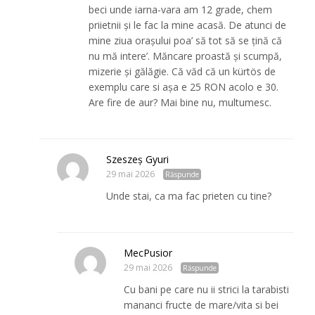
beci unde iarna-vara am 12 grade, chem
priietnii și le fac la mine acasă. De atunci de
mine ziua orașului poa’ să tot să se țină că
nu mă intere’. Măncare proastă și scumpă,
mizerie și gălăgie. Că văd că un kürtös de
exemplu care si așa e 25 RON acolo e 30.
Are fire de aur? Mai bine nu, multumesc.
Szeszeș Gyuri
29 mai 2026
Răspunde
Unde stai, ca ma fac prieten cu tine?
MecPusior
29 mai 2026
Răspunde
Cu bani pe care nu ii strici la tarabisti
mananci fructe de mare/vita si bei