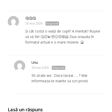
🤔🤔🤔
30 mai 2026
Răspunde
Și cât costă o viață de copil? A meritat? Rușine
să vă fie! 🤔😵‍💫😲🥴😰😨🥶 Ziua orașului în
formatul actual e o mare mizerie. 🤮
Unu
30 mai 2026
Răspunde
Sti zicala aia : Daca taceai …. ? Mai
informeaza-te inainte sa scri prosti.
Lasă un răspuns