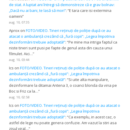
de stat. A luptat ani întregi să demonstreze că e grav bolnav:
„Dacă nu ai bani, te lasă să mori”
: “
E tara care isi extermina
oameni
”
aug. 10, 07:35
Aprox
on
FOTO/VIDEO. Tineri reținuți de poliție după ce au
atacat o ambulanță crezând că „fură copii”: „Legea împotriva
dezinformării trebuie adoptată!”
: “
Pe mine ma intriga faptul ca
niste tineri sunt pusi pe fapte de genul asta din cauza unui
filmulet. Aici…
”
aug. 10, 03:44
Ics
on
FOTO/VIDEO. Tineri reținuți de poliție după ce au atacat o
ambulanță crezând că „fură copii”: „Legea împotriva
dezinformării trebuie adoptată!”
: “
Si uite alta manipulare,
dezinformare la ditamai Antena 3, o coanci blonda da vina pe
Boc si Friz ca la…
”
aug. 10, 02:58
Ics
on
FOTO/VIDEO. Tineri reținuți de poliție după ce au atacat o
ambulanță crezând că „fură copii”: „Legea împotriva
dezinformării trebuie adoptată!”
: “
Ca exemplu, in acest caz, o
astfel de lege nu poate genera confuzie. Am vazut la stiri asa
zisul viral…
”