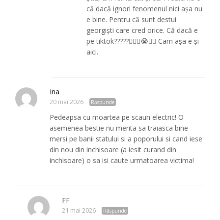
că dacă ignori fenomenul nici așa nu
e bine. Pentru că sunt destui
georgiști care cred orice. Că dacă e
pe tiktok?????😵‍💫🤮😭🤢💩 Cam așa e și
aici.
Ina
20 mai 2026
Răspunde
Pedeapsa cu moartea pe scaun electric! O
asemenea bestie nu merita sa traiasca bine
mersi pe banii statului si a poporului si cand iese
din nou din inchisoare (a iesit curand din
inchisoare) o sa isi caute urmatoarea victima!
FF
21 mai 2026
Răspunde