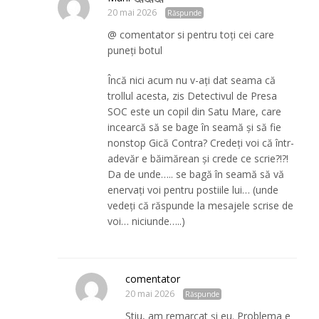
20 mai 2026
Răspunde
@ comentator si pentru toți cei care
puneți botul
Încă nici acum nu v-ați dat seama că
trollul acesta, zis Detectivul de Presa
SOC este un copil din Satu Mare, care
incearcă să se bage în seamă și să fie
nonstop Gică Contra? Credeți voi că într-
adevăr e băimărean și crede ce scrie?!?!
Da de unde….. se bagă în seamă să vă
enervați voi pentru postiile lui… (unde
vedeți că răspunde la mesajele scrise de
voi… niciunde…..)
comentator
20 mai 2026
Răspunde
Știu, am remarcat și eu. Problema e