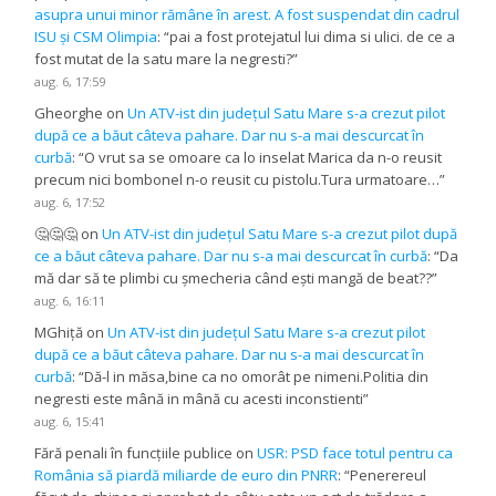
asupra unui minor rămâne în arest. A fost suspendat din cadrul
ISU și CSM Olimpia
: “
pai a fost protejatul lui dima si ulici. de ce a
fost mutat de la satu mare la negresti?
”
aug. 6, 17:59
Gheorghe
on
Un ATV-ist din județul Satu Mare s-a crezut pilot
după ce a băut câteva pahare. Dar nu s-a mai descurcat în
curbă
: “
O vrut sa se omoare ca lo inselat Marica da n-o reusit
precum nici bombonel n-o reusit cu pistolu.Tura urmatoare…
”
aug. 6, 17:52
🤔🤔🤔
on
Un ATV-ist din județul Satu Mare s-a crezut pilot după
ce a băut câteva pahare. Dar nu s-a mai descurcat în curbă
: “
Da
mă dar să te plimbi cu șmecheria când ești mangă de beat??
”
aug. 6, 16:11
MGhiță
on
Un ATV-ist din județul Satu Mare s-a crezut pilot
după ce a băut câteva pahare. Dar nu s-a mai descurcat în
curbă
: “
Dă-l in măsa,bine ca no omorât pe nimeni.Politia din
negresti este mână in mână cu acesti inconstienti
”
aug. 6, 15:41
Fără penali în funcțiile publice
on
USR: PSD face totul pentru ca
România să piardă miliarde de euro din PNRR
: “
Penerereul