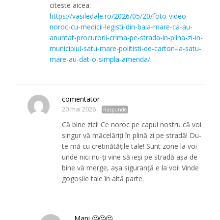
citeste aicea:
https://vasiledale.ro/2026/05/20/foto-video-
noroc-cu-medicii-legisti-din-baia-mare-ca-au-
anuntat-procurorii-crima-pe-strada-in-plina-zi-in-
municipiul-satu-mare-politisti-de-carton-la-satu-
mare-au-dat-o-simpla-amenda/
comentator
20 mai 2026
Răspunde
Că bine zici! Ce noroc pe capul nostru că voi
singur vă măcelăriți în plină zi pe stradă! Du-
te mă cu cretinătățile tale! Sunt zone la voi
unde nici nu-ți vine să ieși pe stradă așa de
bine vă merge, așa siguranță e la voi! Vinde
gogoșile tale în altă parte.
Mani 🤔🤔🤔