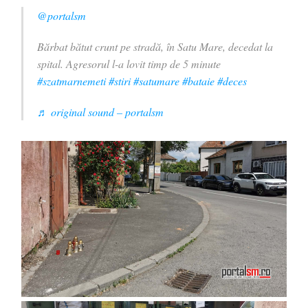
@portalsm
Bărbat bătut crunt pe stradă, în Satu Mare, decedat la
spital. Agresorul l-a lovit timp de 5 minute
#szatmarnemeti
#stiri
#satumare
#bataie
#deces
♬ original sound – portalsm