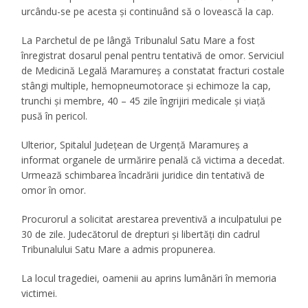
urcându-se pe acesta și continuând să o lovească la cap.
La Parchetul de pe lângă Tribunalul Satu Mare a fost
înregistrat dosarul penal pentru tentativă de omor. Serviciul
de Medicină Legală Maramureș a constatat fracturi costale
stângi multiple, hemopneumotorace și echimoze la cap,
trunchi și membre, 40 – 45 zile îngrijiri medicale și viață
pusă în pericol.
Ulterior, Spitalul Județean de Urgență Maramureș a
informat organele de urmărire penală că victima a decedat.
Urmează schimbarea încadrării juridice din tentativă de
omor în omor.
Procurorul a solicitat arestarea preventivă a inculpatului pe
30 de zile. Judecătorul de drepturi și libertăți din cadrul
Tribunalului Satu Mare a admis propunerea.
La locul tragediei, oamenii au aprins lumânări în memoria
victimei.