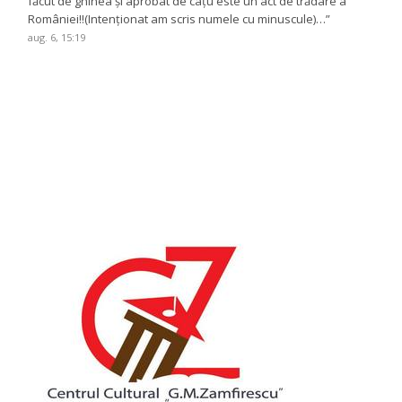
făcut de ghinea și aprobat de câțu este un act de trădare a
României!!(Intenționat am scris numele cu minuscule)…
”
aug. 6, 15:19