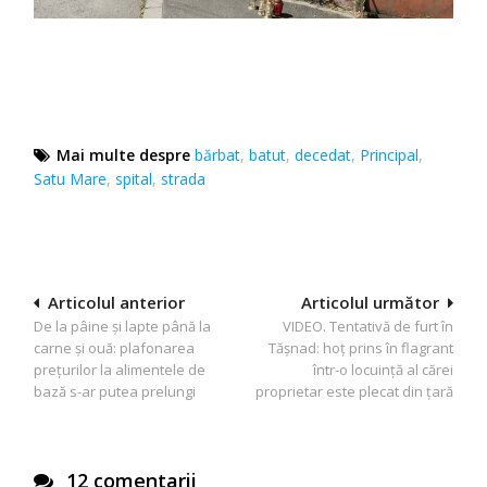
Mai multe despre
bărbat
,
batut
,
decedat
,
Principal
,
Satu Mare
,
spital
,
strada
Navigare
Articolul anterior
Articolul următor
De la pâine și lapte până la
VIDEO. Tentativă de furt în
în
carne și ouă: plafonarea
Tășnad: hoț prins în flagrant
articole
prețurilor la alimentele de
într-o locuință al cărei
bază s-ar putea prelungi
proprietar este plecat din țară
12 comentarii