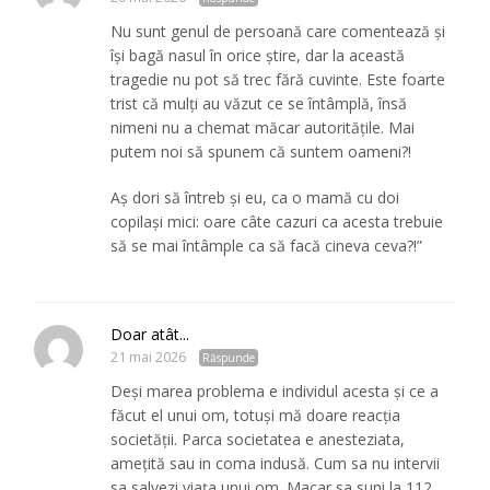
Nu sunt genul de persoană care comentează și
își bagă nasul în orice știre, dar la această
tragedie nu pot să trec fără cuvinte. Este foarte
trist că mulți au văzut ce se întâmplă, însă
nimeni nu a chemat măcar autoritățile. Mai
putem noi să spunem că suntem oameni?!
Aș dori să întreb și eu, ca o mamă cu doi
copilași mici: oare câte cazuri ca acesta trebuie
să se mai întâmple ca să facă cineva ceva?!”
Doar atât...
21 mai 2026
Răspunde
Deși marea problema e individul acesta și ce a
făcut el unui om, totuși mă doare reacția
societății. Parca societatea e anesteziata,
amețită sau in coma indusă. Cum sa nu intervii
sa salvezi viața unui om. Macar sa suni la 112.