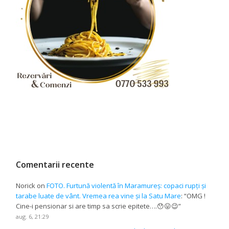
Comentarii recente
Norick
on
FOTO. Furtună violentă în Maramureș: copaci rupți și
tarabe luate de vânt. Vremea rea vine și la Satu Mare
: “
OMG !
Cine-i pensionar si are timp sa scrie epitete….😯😛😉
”
aug. 6, 21:29