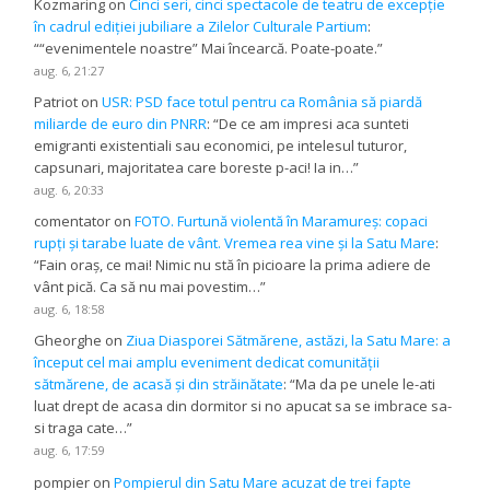
Kozmaring
on
Cinci seri, cinci spectacole de teatru de excepție
în cadrul ediției jubiliare a Zilelor Culturale Partium
:
“
“evenimentele noastre” Mai încearcă. Poate-poate.
”
aug. 6, 21:27
Patriot
on
USR: PSD face totul pentru ca România să piardă
miliarde de euro din PNRR
: “
De ce am impresi aca sunteti
emigranti existentiali sau economici, pe intelesul tuturor,
capsunari, majoritatea care boreste p-aci! Ia in…
”
aug. 6, 20:33
comentator
on
FOTO. Furtună violentă în Maramureș: copaci
rupți și tarabe luate de vânt. Vremea rea vine și la Satu Mare
:
“
Fain oraș, ce mai! Nimic nu stă în picioare la prima adiere de
vânt pică. Ca să nu mai povestim…
”
aug. 6, 18:58
Gheorghe
on
Ziua Diasporei Sătmărene, astăzi, la Satu Mare: a
început cel mai amplu eveniment dedicat comunității
sătmărene, de acasă și din străinătate
: “
Ma da pe unele le-ati
luat drept de acasa din dormitor si no apucat sa se imbrace sa-
si traga cate…
”
aug. 6, 17:59
pompier
on
Pompierul din Satu Mare acuzat de trei fapte