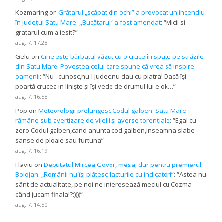
Kozmaring
on
Grătarul „scăpat din ochi” a provocat un incendiu
în județul Satu Mare. ,,Bucătarul” a fost amendat
: “
Micii si
gratarul cum a iesit?
”
aug. 7, 17:28
Gelu
on
Cine este bărbatul văzut cu o cruce în spate pe străzile
din Satu Mare. Povestea celui care spune că vrea să inspire
oamenii
: “
Nu-l cunosc,nu-l judec,nu dau cu piatra! Dacă își
poartă crucea in liniște și își vede de drumul lui e ok…
”
aug. 7, 16:58
Pop
on
Meteorologii prelungesc Codul galben: Satu Mare
rămâne sub avertizare de vijelii și averse torențiale
: “
Egal cu
zero Codul galben,cand anunta cod galben,inseamna slabe
sanse de ploaie sau furtuna
”
aug. 7, 16:19
Flaviu
on
Deputatul Mircea Govor, mesaj dur pentru premierul
Bolojan: „Românii nu își plătesc facturile cu indicatori”
: “
Astea nu
sânt de actualitate, pe noi ne interesează meciul cu Cozma
când jucam finala!?:))))
”
aug. 7, 14:50