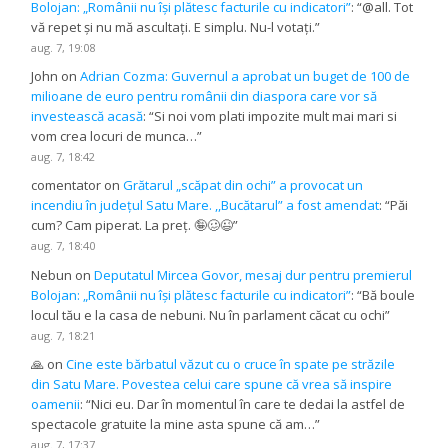
Bolojan: „Românii nu își plătesc facturile cu indicatori”
: “
@all. Tot
vă repet și nu mă ascultați. E simplu. Nu-l votați.
”
aug. 7, 19:08
John
on
Adrian Cozma: Guvernul a aprobat un buget de 100 de
milioane de euro pentru românii din diaspora care vor să
investească acasă
: “
Si noi vom plati impozite mult mai mari si
vom crea locuri de munca…
”
aug. 7, 18:42
comentator
on
Grătarul „scăpat din ochi” a provocat un
incendiu în județul Satu Mare. ,,Bucătarul” a fost amendat
: “
Păi
cum? Cam piperat. La preț. 🤪🥴😉
”
aug. 7, 18:40
Nebun
on
Deputatul Mircea Govor, mesaj dur pentru premierul
Bolojan: „Românii nu își plătesc facturile cu indicatori”
: “
Bă boule
locul tău e la casa de nebuni. Nu în parlament căcat cu ochi
”
aug. 7, 18:21
🙏
on
Cine este bărbatul văzut cu o cruce în spate pe străzile
din Satu Mare. Povestea celui care spune că vrea să inspire
oamenii
: “
Nici eu. Dar în momentul în care te dedai la astfel de
spectacole gratuite la mine asta spune că am…
”
aug. 7, 17:37