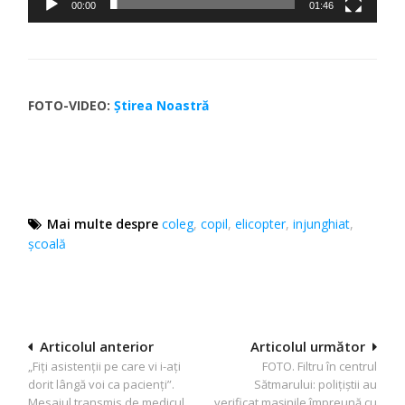
00:00
01:46
FOTO-VIDEO:
Știrea Noastră
Mai multe despre
coleg
,
copil
,
elicopter
,
injunghiat
,
școală
Navigare
Articolul anterior
Articolul următor
„Fiți asistenții pe care vi i-ați
FOTO. Filtru în centrul
în
dorit lângă voi ca pacienți”.
Sătmarului: polițiștii au
articole
Mesajul transmis de medicul
verificat mașinile împreună cu