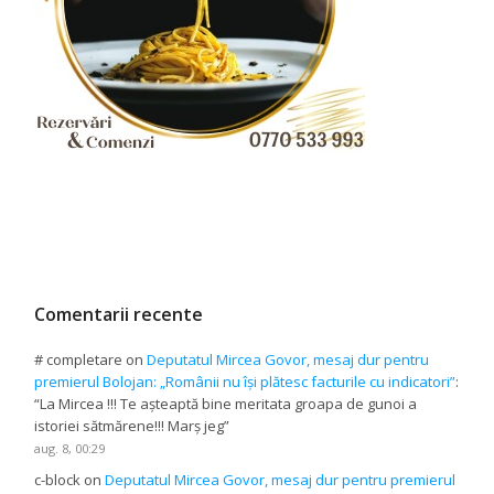
Comentarii recente
# completare
on
Deputatul Mircea Govor, mesaj dur pentru
premierul Bolojan: „Românii nu își plătesc facturile cu indicatori”
:
“
La Mircea !!! Te așteaptă bine meritata groapa de gunoi a
istoriei sătmărene!!! Marș jeg
”
aug. 8, 00:29
c-block
on
Deputatul Mircea Govor, mesaj dur pentru premierul