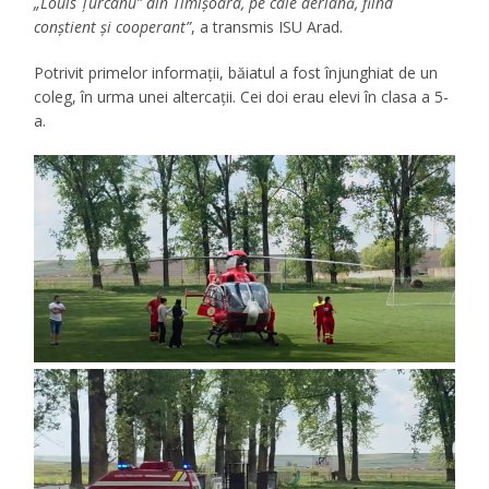
„Louis Ţurcanu” din Timişoara, pe cale aeriană, fiind
conştient şi cooperant”
, a transmis ISU Arad.
Potrivit primelor informaţii, băiatul a fost înjunghiat de un
coleg, în urma unei altercaţii. Cei doi erau elevi în clasa a 5-
a.