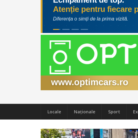
Locale
Naţionale
Sport
Ex