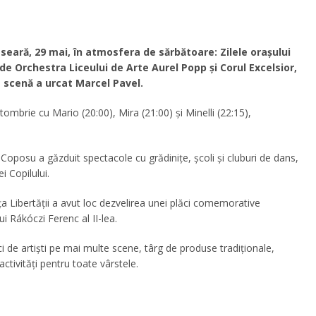
i seară, 29 mai, în atmosfera de sărbătoare: Zilele orașului
e Orchestra Liceului de Arte Aurel Popp și Corul Excelsior,
 scenă a urcat Marcel Pavel.
mbrie cu Mario (20:00), Mira (21:00) și Minelli (22:15),
u Coposu a găzduit spectacole cu grădinițe, școli și cluburi de dans,
 Copilului.
ața Libertății a avut loc dezvelirea unei plăci comemorative
i Rákóczi Ferenc al II-lea.
i de artiști pe mai multe scene, târg de produse tradiționale,
activități pentru toate vârstele.