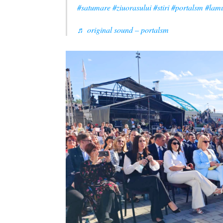
#satumare
#ziuorasului
#stiri
#portalsm
#lamu
♬ original sound – portalsm