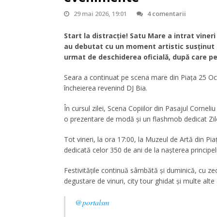
29 mai 2026, 19:01
4 comentarii
Start la distracție! Satu Mare a intrat viner
au debutat cu un moment artistic susținut d
urmat de deschiderea oficială, după care pe
Seara a continuat pe scena mare din Piața 25 Octo
încheierea revenind DJ Bia.
În cursul zilei, Scena Copiilor din Pasajul Corneli
o prezentare de modă și un flashmob dedicat Zilei
Tot vineri, la ora 17:00, la Muzeul de Artă din Pi
dedicată celor 350 de ani de la nașterea principelu
Festivitățile continuă sâmbătă și duminică, cu zec
degustare de vinuri, city tour ghidat și multe alte 
@portalsm