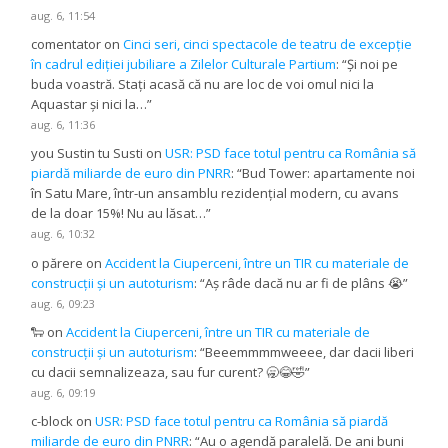
aug. 6, 11:54
comentator
on
Cinci seri, cinci spectacole de teatru de excepție
în cadrul ediției jubiliare a Zilelor Culturale Partium
: “
Și noi pe
buda voastră. Stați acasă că nu are loc de voi omul nici la
Aquastar și nici la…
”
aug. 6, 11:36
you Sustin tu Susti
on
USR: PSD face totul pentru ca România să
piardă miliarde de euro din PNRR
: “
Bud Tower: apartamente noi
în Satu Mare, într-un ansamblu rezidențial modern, cu avans
de la doar 15%! Nu au lăsat…
”
aug. 6, 10:32
o părere
on
Accident la Ciuperceni, între un TIR cu materiale de
construcții și un autoturism
: “
Aș râde dacă nu ar fi de plâns 😭
”
aug. 6, 09:23
🐑
on
Accident la Ciuperceni, între un TIR cu materiale de
construcții și un autoturism
: “
Beeemmmmweeee, dar dacii liberi
cu dacii semnalizeaza, sau fur curent? 🥱😂🤣
”
aug. 6, 09:19
c-block
on
USR: PSD face totul pentru ca România să piardă
miliarde de euro din PNRR
: “
Au o agendă paralelă. De ani buni