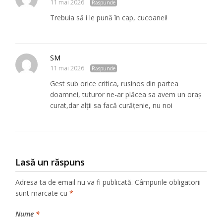
11 mai 2026
Răspunde
Trebuia să i le pună în cap, cucoanei!
SM
11 mai 2026
Răspunde
Gest sub orice critica, rusinos din partea
doamnei, tuturor ne-ar plăcea sa avem un oraș
curat,dar alții sa facă curățenie, nu noi
Lasă un răspuns
Adresa ta de email nu va fi publicată.
Câmpurile obligatorii
sunt marcate cu
*
Nume
*