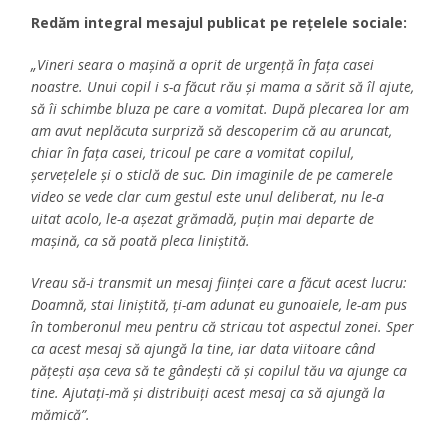
Redăm integral mesajul publicat pe rețelele sociale:
„Vineri seara o mașină a oprit de urgență în fața casei
noastre. Unui copil i s-a făcut rău și mama a sărit să îl ajute,
să îi schimbe bluza pe care a vomitat. După plecarea lor am
am avut neplăcuta surpriză să descoperim că au aruncat,
chiar în fața casei, tricoul pe care a vomitat copilul,
șervețelele și o sticlă de suc. Din imaginile de pe camerele
video se vede clar cum gestul este unul deliberat, nu le-a
uitat acolo, le-a așezat grămadă, puțin mai departe de
mașină, ca să poată pleca liniștită.
Vreau să-i transmit un mesaj ființei care a făcut acest lucru:
Doamnă, stai liniștită, ți-am adunat eu gunoaiele, le-am pus
în tomberonul meu pentru că stricau tot aspectul zonei. Sper
ca acest mesaj să ajungă la tine, iar data viitoare când
pățești așa ceva să te gândești că și copilul tău va ajunge ca
tine. Ajutați-mă și distribuiți acest mesaj ca să ajungă la
mămică”.