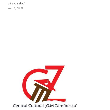
vă zic asta.
”
aug. 6, 08:58