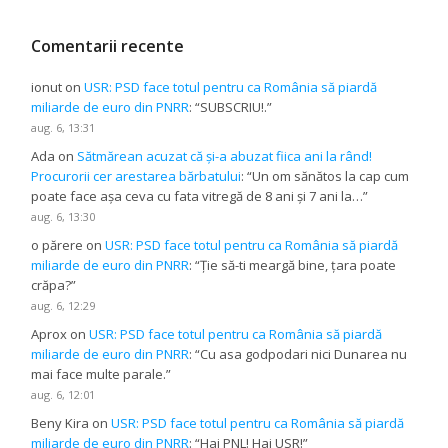
Comentarii recente
ionut
on
USR: PSD face totul pentru ca România să piardă
miliarde de euro din PNRR
: “
SUBSCRIU!.
”
aug. 6, 13:31
Ada
on
Sătmărean acuzat că și-a abuzat fiica ani la rând!
Procurorii cer arestarea bărbatului
: “
Un om sănătos la cap cum
poate face așa ceva cu fata vitregă de 8 ani și 7 ani la…
”
aug. 6, 13:30
o părere
on
USR: PSD face totul pentru ca România să piardă
miliarde de euro din PNRR
: “
Ție să-ti meargă bine, țara poate
crăpa?
”
aug. 6, 12:29
Aprox
on
USR: PSD face totul pentru ca România să piardă
miliarde de euro din PNRR
: “
Cu asa godpodari nici Dunarea nu
mai face multe parale.
”
aug. 6, 12:01
Beny Kira
on
USR: PSD face totul pentru ca România să piardă
miliarde de euro din PNRR
: “
Hai PNL! Hai USR!
”