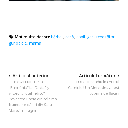
Mai multe despre
bărbat
,
casă
,
copil
,
gest revoltător
,
gunoaiele
,
mama
Navigare
Articolul anterior
Articolul următor
FOTOGALERIE. De la
FOTO. Incendiu în centrul
în
„Pannónia” la „Dacia” și
Careiului! Un Mercedes a fost
articole
viitorul „Hotel Indigo”:
cuprins de flăcări
Povestea uneia din cele mai
frumoase clădiri din Satu
Mare, în imagini