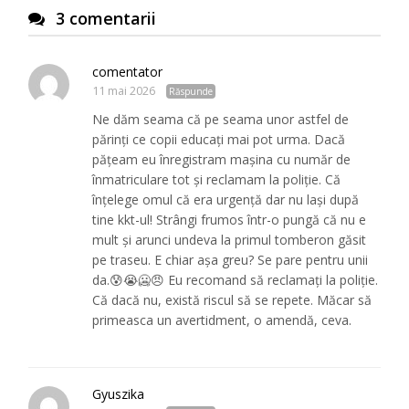
3 comentarii
comentator
11 mai 2026
Răspunde
Ne dăm seama că pe seama unor astfel de
părinți ce copii educați mai pot urma. Dacă
pățeam eu înregistram mașina cu număr de
înmatriculare tot și reclamam la poliție. Că
înțelege omul că era urgență dar nu lași după
tine kkt-ul! Strângi frumos într-o pungă că nu e
mult și arunci undeva la primul tomberon găsit
pe traseu. E chiar așa greu? Se pare pentru unii
da.😰😭🥶😠 Eu recomand să reclamați la poliție.
Că dacă nu, există riscul să se repete. Măcar să
primeasca un avertidment, o amendă, ceva.
Gyuszika