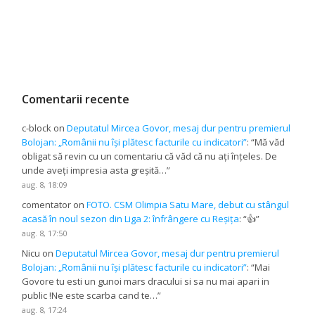
Comentarii recente
c-block
on
Deputatul Mircea Govor, mesaj dur pentru premierul
Bolojan: „Românii nu își plătesc facturile cu indicatori”
: “
Mă văd
obligat să revin cu un comentariu că văd că nu ați înțeles. De
unde aveți impresia asta greșită…
”
aug. 8, 18:09
comentator
on
FOTO. CSM Olimpia Satu Mare, debut cu stângul
acasă în noul sezon din Liga 2: înfrângere cu Reșița
: “
👍
”
aug. 8, 17:50
Nicu
on
Deputatul Mircea Govor, mesaj dur pentru premierul
Bolojan: „Românii nu își plătesc facturile cu indicatori”
: “
Mai
Govore tu esti un gunoi mars dracului si sa nu mai apari in
public !Ne este scarba cand te…
”
aug. 8, 17:24