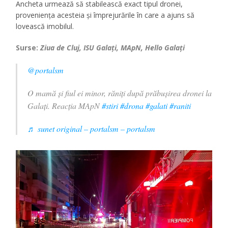
Ancheta urmează să stabilească exact tipul dronei,
proveniența acesteia și împrejurările în care a ajuns să
lovească imobilul.
Surse:
Ziua de Cluj, ISU Galați, MApN, Hello Galați
@portalsm
O mamă și fiul ei minor, răniți după prăbușirea dronei la
Galați. Reacția MApN
#stiri
#drona
#galati
#raniti
♬ sunet original – portalsm – portalsm