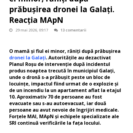
prăbușirea dronei la Galați.
Reacția MApN
29 mai 2026, 09:17
13 comentarii
O mamă și fiul ei minor, răniți după prăbușirea
dronei la Galați
. Autoritățile au dezactivat
Planul Roșu de intervenție după incidentul
produs noaptea trecută în municipiul Galați,
unde o dronă s-a prăbușit peste un bloc de
locuințe, impactul fiind urmat de o explozie și
de un incendiu la un apartament aflat la etajul
10. Aproximativ 70 de persoane au fost
evacuate sau s-au autoevacuat, iar două
persoane au avut nevoie de îngrijiri medicale.
Forțele MAI, MApN și echipele specializate ale
SRI continuă verificările la fața locului.