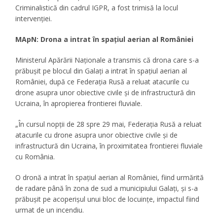
Criminalistică din cadrul IGPR, a fost trimisă la locul
intervenției.
MApN: Drona a intrat în spațiul aerian al României
Ministerul Apărării Naționale a transmis că drona care s-a
prăbușit pe blocul din Galați a intrat în spațiul aerian al
României, după ce Federația Rusă a reluat atacurile cu
drone asupra unor obiective civile și de infrastructură din
Ucraina, în apropierea frontierei fluviale.
„În cursul nopții de 28 spre 29 mai, Federația Rusă a reluat
atacurile cu drone asupra unor obiective civile și de
infrastructură din Ucraina, în proximitatea frontierei fluviale
cu România.
O dronă a intrat în spațiul aerian al României, fiind urmărită
de radare până în zona de sud a municipiului Galați, și s-a
prăbușit pe acoperișul unui bloc de locuințe, impactul fiind
urmat de un incendiu.