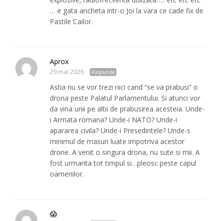
… e gata ancheta intr-o Joi la vara ce cade fix de
Pastile Cailor.
Aprox
29 mai 2026
Răspunde
Astia nu se vor trezi nici cand “se va prabusi” o
drona peste Palatul Parlamentului. Si atunci vor
da vina unii pe altii de prabusirea acesteia. Unde-
i Armata romana? Unde-i NATO? Unde-i
apararea civila? Unde-i Presedintele? Unde-s
minimul de masuri luate impotriva acestor
drone. A venit o singura drona, nu sute si mii. A
fost urmarita tot timpul si…pleosc peste capul
oamenilor.
😱