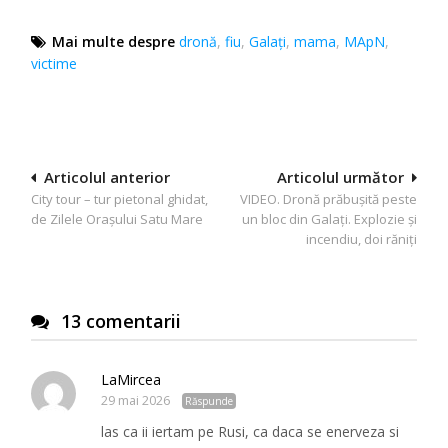
Mai multe despre
dronă
,
fiu
,
Galați
,
mama
,
MApN
,
victime
Navigare
Articolul anterior
Articolul următor
City tour – tur pietonal ghidat,
VIDEO. Dronă prăbușită peste
în
de Zilele Orașului Satu Mare
un bloc din Galați. Explozie și
articole
incendiu, doi răniţi
13 comentarii
LaMircea
29 mai 2026
Răspunde
las ca ii iertam pe Rusi, ca daca se enerveza si