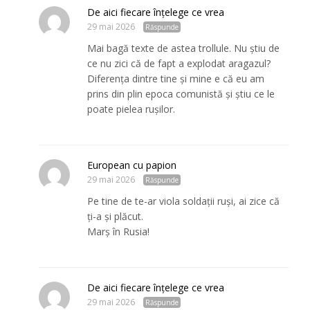
De aici fiecare înțelege ce vrea
29 mai 2026
Răspunde
Mai bagă texte de astea trollule. Nu știu de
ce nu zici că de fapt a explodat aragazul?
Diferența dintre tine și mine e că eu am
prins din plin epoca comunistă și știu ce le
poate pielea rușilor.
European cu papion
29 mai 2026
Răspunde
Pe tine de te-ar viola soldații ruși, ai zice că
ți-a și plăcut.
Marș în Rusia!
De aici fiecare înțelege ce vrea
29 mai 2026
Răspunde