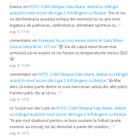
Darius
on
FOTO. CSM Olimpia Satu Mare, debut cu stângul
acasă în noul sezon din Liga 2: înfrângere cu Reșița
: “
De ce nu
se desfiinteaza aceasta echipa din moment ce nu are nicio
legatura de palmares, simbolistica, identitate sportiva cu…
”
aug. 8, 17:03
comentator
on
Someșul, la un nou minim istoric în Satu Mare:
cota a coborât la -137 cm
: “
🤯 Vai de capul meu! Acum mai
urmează să ne explici ce ne facem cu temperaturile minus.🤔🥴
🤬
”
aug. 8, 15:54
comentator
on
FOTO. CSM Olimpia Satu Mare, debut cu stângul
acasă în noul sezon din Liga 2: înfrângere cu Reșița
: “
👍 Mai
ales că mare parte dintre ei sunt mercenari aduși din alte pârtz.
Pardon părți. Nu ai să nu…
”
aug. 8, 14:53
Ur Szula von der Lula
on
FOTO. CSM Olimpia Satu Mare, debut
cu stângul acasă în noul sezon din Liga 2: înfrângere cu Reșița
:
“
N-are rost stadionul pentru ce buni suntem la fotbal (acele
vremuri au trecut), tot ați demolat o parte din stadion,…
”
aug. 8, 14:51