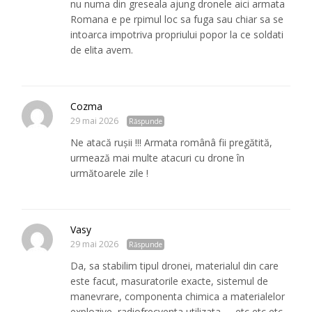
nu numa din greseala ajung dronele aici armata
Romana e pe rpimul loc sa fuga sau chiar sa se
intoarca impotriva propriului popor la ce soldati
de elita avem.
Cozma
29 mai 2026
Răspunde
Ne atacă rușii !!! Armata românâ fii pregătită,
urmează mai multe atacuri cu drone în
următoarele zile !
Vasy
29 mai 2026
Răspunde
Da, sa stabilim tipul dronei, materialul din care
este facut, masuratorile exacte, sistemul de
manevrare, componenta chimica a materialelor
explozive, radiofrecventa utilizata….. etc etc etc