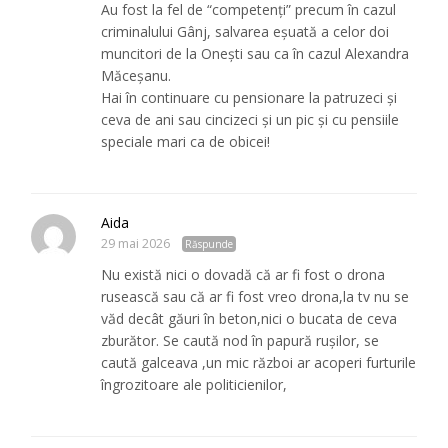
Au fost la fel de “competenți” precum în cazul
criminalului Gânj, salvarea eșuată a celor doi
muncitori de la Onești sau ca în cazul Alexandra
Măceșanu.
Hai în continuare cu pensionare la patruzeci și
ceva de ani sau cincizeci și un pic și cu pensiile
speciale mari ca de obicei!
Aida
29 mai 2026
Răspunde
Nu există nici o dovadă că ar fi fost o drona
rusească sau că ar fi fost vreo drona,la tv nu se
văd decât găuri în beton,nici o bucata de ceva
zburător. Se caută nod în papură rușilor, se
caută galceava ,un mic război ar acoperi furturile
îngrozitoare ale politicienilor,