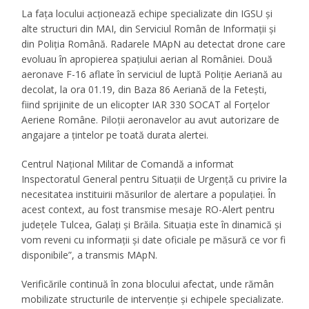
La fața locului acționează echipe specializate din IGSU și
alte structuri din MAI, din Serviciul Român de Informații și
din Poliția Română. Radarele MApN au detectat drone care
evoluau în apropierea spațiului aerian al României. Două
aeronave F-16 aflate în serviciul de luptă Poliție Aeriană au
decolat, la ora 01.19, din Baza 86 Aeriană de la Fetești,
fiind sprijinite de un elicopter IAR 330 SOCAT al Forțelor
Aeriene Române. Piloții aeronavelor au avut autorizare de
angajare a țintelor pe toată durata alertei.
Centrul Național Militar de Comandă a informat
Inspectoratul General pentru Situații de Urgență cu privire la
necesitatea instituirii măsurilor de alertare a populației. În
acest context, au fost transmise mesaje RO-Alert pentru
județele Tulcea, Galați și Brăila. Situația este în dinamică și
vom reveni cu informații și date oficiale pe măsură ce vor fi
disponibile”, a transmis MApN.
Verificările continuă în zona blocului afectat, unde rămân
mobilizate structurile de intervenție și echipele specializate.