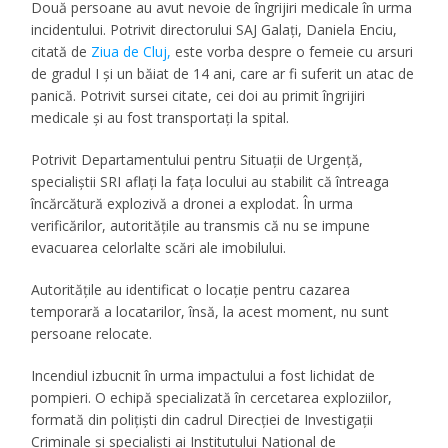
Două persoane au avut nevoie de îngrijiri medicale în urma
incidentului. Potrivit directorului SAJ Galați, Daniela Enciu,
citată de
Ziua de Cluj,
este vorba despre o femeie cu arsuri
de gradul I și un băiat de 14 ani, care ar fi suferit un atac de
panică. Potrivit sursei citate, cei doi au primit îngrijiri
medicale și au fost transportați la spital.
Potrivit Departamentului pentru Situații de Urgență,
specialiștii SRI aflați la fața locului au stabilit că întreaga
încărcătură explozivă a dronei a explodat. În urma
verificărilor, autoritățile au transmis că nu se impune
evacuarea celorlalte scări ale imobilului.
Autoritățile au identificat o locație pentru cazarea
temporară a locatarilor, însă, la acest moment, nu sunt
persoane relocate.
Incendiul izbucnit în urma impactului a fost lichidat de
pompieri. O echipă specializată în cercetarea exploziilor,
formată din polițiști din cadrul Direcției de Investigații
Criminale și specialiști ai Institutului Național de