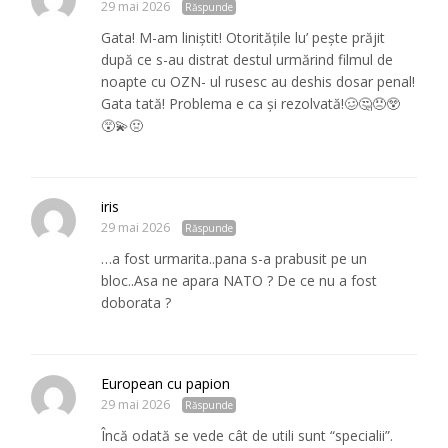
29 mai 2026
Răspunde
Gata! M-am liniștit! Otoritățile lu’ pește prăjit
după ce s-au distrat destul urmărind filmul de
noapte cu OZN- ul rusesc au deshis dosar penal!
Gata tată! Problema e ca și rezolvată!🥴🤔😠😲
😵‍💫🤢
iris
29 mai 2026
Răspunde
…a fost urmarita..pana s-a prabusit pe un
bloc..Asa ne apara NATO ? De ce nu a fost
doborata ?
European cu papion
29 mai 2026
Răspunde
Încă odată se vede cât de utili sunt “specialii”.