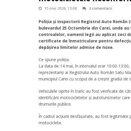
15 mai 2026, 13:08
3 comentarii
Poliția și inspectorii
Registrul Auto Român (
bulevardul 25 Octombrie din Carei, unde au 
controalelor, oamenii legii au aplicat zeci de
certificate de înmatriculare pentru defecțiu
depășirea limitelor admise de noxe.
Ce spune poliția:
La data de 14 mai, în intervalul orar 10:00-13:00, p
reprezentanți ai Registrului Auto Român Satu Ma
municipiul Carei cu scopul de a crește gradul de d
Vehiculele oprite în trafic au fost verificate de c
identificării motocicletelor și autoturismelor car
drumurile publice.
În cadrul acțiunii desfășurate, au fost legitimate
motociclete.