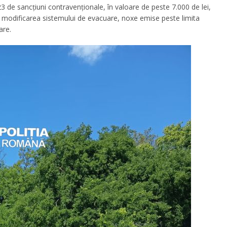
 23 de sancțiuni contravenționale, în valoare de peste 7.000 de lei,
tru modificarea sistemului de evacuare, noxe emise peste limita
are.