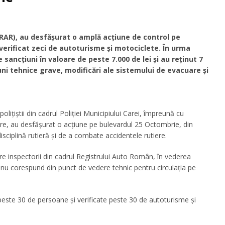
RAR)
, au desfășurat o amplă acțiune de control pe
verificat zeci de autoturisme și motociclete. În urma
 sancțiuni în valoare de peste 7.000 de lei și au reținut 7
ni tehnice grave, modificări ale sistemului de evacuare și
olițiștii din cadrul Poliției Municipiului Carei, împreună cu
re, au desfășurat o acțiune pe bulevardul 25 Octombrie, din
isciplină rutieră și de a combate accidentele rutiere.
ătre inspectorii din cadrul Registrului Auto Român, în vederea
e nu corespund din punct de vedere tehnic pentru circulația pe
 peste 30 de persoane și verificate peste 30 de autoturisme și