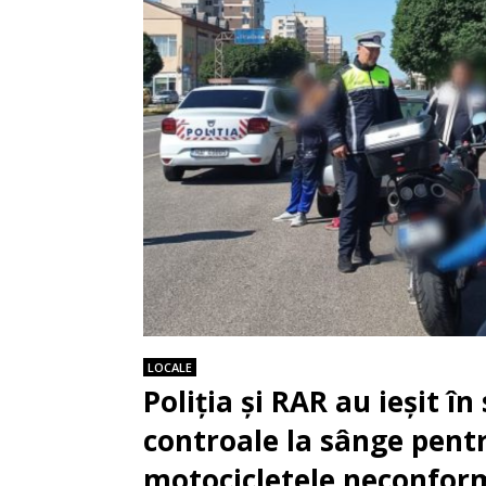
LOCALE
Poliția și RAR au ieșit î
controale la sânge pentr
motocicletele neconfor