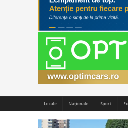
Locale
Naţionale
Sport
Ex